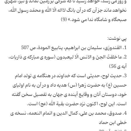
و روز می رسد، خواهد رسید تا که شرکی بر زمین نماند و نیز، شهری
نخواهد ماند جز آن که در آن بانگ لااله الّا الله و محمّد رسول الله،
2. ما خلقتُ الجنّ و الانسَ الّا لیعبدون (سوره ی مبارکه ی ذاریات،
3. حدیث لوح، حدیثی است که خداوند در هنگامه ی تولد امام
حسین (ع) به حضرت زهرا (س) هدیه داد و در آن به نام اولیای
خود، دوستان آنان و وقایع آینده ی جهان به تفصیل سخن گفته
4. صدوق، محمد بن علی، کمال الدین و اتمام النعمه، نسخه ی