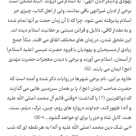
یهودی و دیگر ادیان الهی- به اسلام می گروند. البته ممکن است
برخی از ادیان غیرالهی باقی بمانند، ولی از اهل کتاب، چیزی جز
اسلام پذیرفته نمی شود. چرا که تا آن زمان حجت بر آنها تمام شده
و به مقدار کافی، دلایل و قرائن مبتنی بر حقانیت اسلام دیده اند.
این ملحق شدن، در زمان های مختلف اتفاق می افتد. مثلاً جمع
زیادی از مسیحیان و یهودیان با فرود حضرت عیسی (علیه السلام)
از آسمان، اسلام می آورند و برخی با دیدن معجزات حضرت مهدی
علاوه بر این، نام برخی شهرها در روایات ذکر شده و آمده است که
حضرت صاحب الزمان (عج)، پا بر همان سرزمین هایی می گذارند
که ذوالقرنین (7) پا گذاشت: «وقتی قائم آل محمد (صلی الله علیه
و آله) ظهور کند، خداوند دروازه های روم، چین، ترک، دیلم، سند،
«بی شک دین محمد (صلی الله علیه و آله) به هر نقطه ای که شب