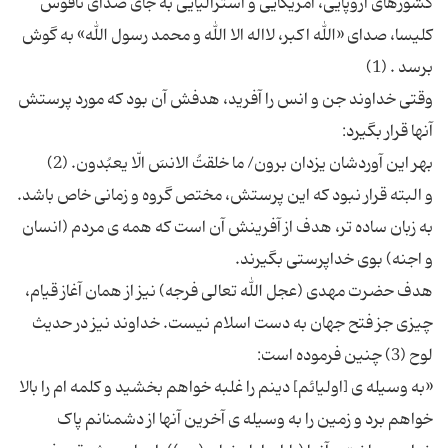
کشورهای اروپایی، امریکایی و استرالیایی به جای صدای ناقوس
کلیسا، صدای «الله اکبر، لااله الا الله و محمد رسول الله» به گوش
وقتی خداوند جن و انس را آفرید، هدفش آن بود که مورد پرستش
و البته قرار نبود که این پرستش، مختص گروه و زمانی خاص باشد.
به زبان ساده تر، هدف از آفرینش آن است که همه ی مردم (انسان
هدف حضرت مهدی (عجل الله تعالی فرجه) نیز از همان آغاز قیام،
چیزی جز فتح جهان به دست اسلام نیست. خداوند نیز در حدیث
«به وسیله ی [اولیائم] دینم را غلبه خواهم بخشید و کلمه ام را بالا
خواهم برد و زمین را به وسیله ی آخرین آنها از دشمنانم پاک