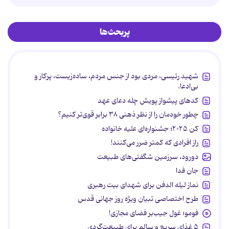
پربحث‌ها
شهید رئیسی، مردی بود از جنس مردم، ساده‌زیست، پرکار و
بی‌ادعا.
کدهای پیشواز پویش چله دعای عهد
چطور خودمان را از نظر ذهنی ۳۸ برابر قوی‌تر کنیم؟
کن ۲۰۲۵؛ جشنواره‌ای علیه خانواده
راز افرادی که کمتر ضرر می‌کنند!
دورود، سرزمین شگفتی‌های طبیعت
جان فدا
نماز لیله الدفن برای شهدای بیت رهبری
طرح اختصاصی تبیان ویژه روز جهانی قدس
فومو؛ غول جیب‌بر فضای مجازی!
۵ غذای سریع و سالم برای طبیعت‌گردی