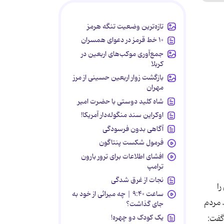
تازه‌ترین وضعیت تنگه هرمز
۱۰ خط قرمز در دعوای همسران
جمع‌آوری موکب‌های اربعین در
کربلا
بازگشت زوار اربعین حسینی از مرز
مهران
شاه کلید دوستی با حضرت امیر
اوکراین سند منگوله‌دار آمریکا!
آگاهی بدون فرسودگی
فرمول شکست پنتاگون
افشای اطلاعات برای ترور بارون
ترامپ
نجات از غرق شدگی
را
ساعت ۹:۴۰ | چه میراثی از خود به
 مردم
جای گذاشت؟
یک کودک دو چهره!
گفت: