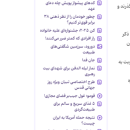
کدهای پیشواز پویش چله دعای
ذرند و
عهد
چطور خودمان را از نظر ذهنی ۳۸
برابر قوی‌تر کنیم؟
کن ۲۰۲۵؛ جشنواره‌ای علیه خانواده
ذکر
راز افرادی که کمتر ضرر می‌کنند!
ن
دورود، سرزمین شگفتی‌های
طبیعت
جان فدا
وبت به
نماز لیله الدفن برای شهدای بیت
رهبری
طرح اختصاصی تبیان ویژه روز
جهانی قدس
فومو؛ غول جیب‌بر فضای مجازی!
۵ غذای سریع و سالم برای
طبیعت‌گردی
نتیجه حمله آمریکا به ایران
چیست؟