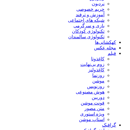
نردبون
حریم خصوصی
آموزش و ترفند
شبکه های اجتماعی
بازی و سرگرمی
تکنولوژی کودکان
تکنولوژی سالمندان
کهکشانی‌ها
مجله عکس
فیلم
کاغذوتا
زوم بی‌نهایت
کاغذولنز
روزنما
موشن
روزنویس
هوش مصنوعی
دوربین
فونت موشن
متن مصور
ویژه استوری
استاپ موشن
گرافیک