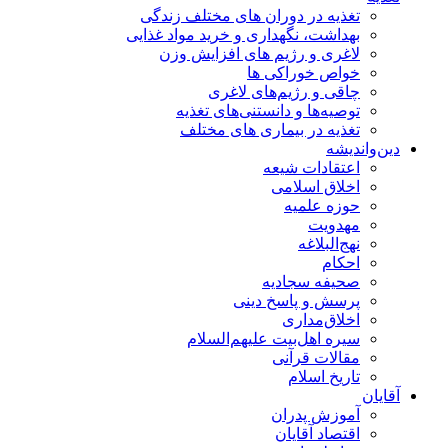
تغذیه در دوران های مختلف زندگی
بهداشت، نگهداری و خرید مواد غذایی
لاغری و رژیم های افزایش وزن
خواص خوراكی ها
چاقی و رژیم‌های لاغری
توصیه‌ها و دانستنی‌های تغذیه
تغذیه در بیماری های مختلف
دین‌واندیشه
اعتقادات شیعه
اخلاق اسلامی
حوزه علمیه
مهدویت
نهج‌البلاغه
احکام
صحیفه سجادیه
پرسش و پاسخ دینی
اخلاق‌مداری
سیره اهل‌بیت علیهم‌السلام
مقالات قرآنی
تاریخ اسلام
آقایان
آموزش پدران
اقتصاد آقایان