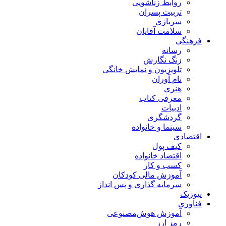
روابط زناشویی
تربیت پسران
سربازی
سلامت آقایان
فرهنگی
رسانه
زنگ نگارش
تلویزیون و نمایش خانگی
نام آوران
هنری
معرفی کتاب
ادبیات
گردشگری
سینما و خانواده
اقتصادی
کیف پول
اقتصاد خانواده
کسب و کار
آموزش مالی کودکان
سرمایه گذاری و پس انداز
نیوزیک
فناوری
آموزش هوش‌مصنوعی
رمز ارز