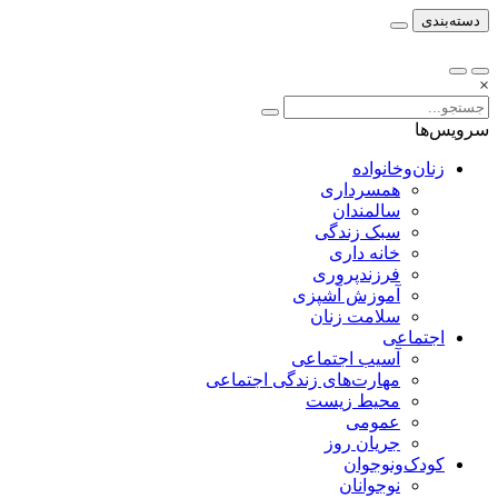
دسته‌بندی
×
سرویس‌ها
زنان‌وخانواده
همسرداری
سالمندان
سبک زندگی
خانه داری
فرزندپروری
آموزش آشپزی
سلامت زنان
اجتماعی
آسیب اجتماعی
مهارت‌های زندگی اجتماعی
محیط زیست
عمومی
جریان روز
کودک‌ونوجوان
نوجوانان