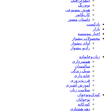
اینفوگرافیک
بوم‌رنگ
هوش مصنوعی
کاریکاتور
داستان مصور
پادکست
بازار
اخبار موسسه
محصولات پیشواز
آوای پیشواز
رادیو پیشواز
زنان‌وخانواده
همسرداری
سالمندان
سبک زندگی
خانه داری
فرزندپروری
آموزش آشپزی
سلامت زنان
کودک‌ونوجوان
نوجوانان
کودکانه
دهه هشتادی