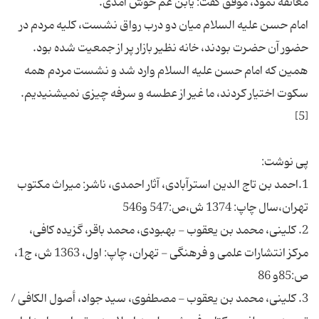
امام حسن علیه السلام میان دو درب رواق نشست، كلیه مردم در
همین‏ كه امام حسن علیه السلام وارد شد و نشست مردم همه
سكوت اختیار كردند، ما غیر از عطسه و سرفه چیزى نمى‏شنیدیم.
1.احمد بن تاج الدین استرآبادى،‏ آثار احمدى، ناشر: میراث مكتوب‏
2. كلینى، محمد بن یعقوب - بهبودى، محمد باقر، گزیده كافى،
مركز انتشارات علمى و فرهنگى - تهران، چاپ: اول، 1363 ش، ج‏1،
3. كلینى، محمد بن یعقوب - مصطفوى، سید جواد، أصول الكافی /