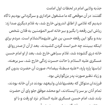
گفتند: در آن موقعى كه ما مشغول عزادارى و سرگردانى بودیم ناگاه
دیدیم كه غلامى از اطاق اندرونى خارج شد، به غلام دیگرى صدا زد:
ریاش این رقعه را بگیر و ببر خانه امیر المۆمنین به فلان شخص
بده و بگو: این رقعه حسن بن على علیهماالسّلام است. مردم براى
اینكه ببینند چه خبر است گردن كشیدند. بعد از آن از صدر رواق
خانه درى گشوده شد، غلام سیاهى خارج شد، بعد از او امام حسن
عسكرى علیه السلام با حالت حسرت ‏زدگى خارج شد، سر برهنه،
لباس‏ها پاره پاره، «علیه مبطنة بیضاء»، صورت آن حضرت بدون كم
فرزندان متوكل كه بعضیهاشان ولیعهد بودند در آن خانه بودند،
تمام آنان بر سر پا ایستادند، ابو محمّد موفق جلو پاى آن حضرت
بلند شد، امام‏ حسن‏ عسكرى علیه السلام ‏ نزد او رفت و با او