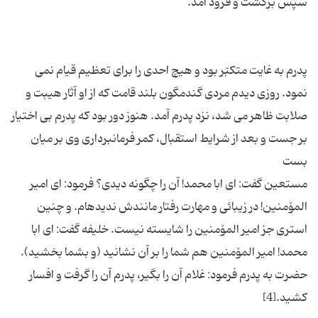
پدرم به غایت متكبّر بود و هیچ احدى را براى تعظیم قیام نمى
‏نمود. روزى دیدم مردى گندمگون بلند قامت كه از او آثار هیبت و
صلابت ظاهر مى‏ شد، نزد پدرم آمد. هنوز دور بود كه پدرم بى ‏اختیار
بر جست و بعد از شرایط استقبال، كمر فرمانبردارى وى بر میان
مستعین گفت: اى ابا محمد! آن را چگونه دیدى؟ فرمود: اى امیر
المۆمنین! در زیبائى و مهارت رفتار مانندش ندیده‏ام. و چنین
استرى جز امیر المۆمنین را شایسته نیست. خلیفه گفت: اى ابا
محمد! امیر المۆمنین هم شما را بر آن نشانید (و بشما بخشید).
حضرت به پدرم فرمود: غلام آن را بگیر، پدرم آن را گرفت و افسار