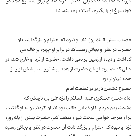
فرزند شده ‏اید؟ گفت: بلى. گفتم: اگر حادثه‌‏اى براى شما رخ دهد در
حضرت بیش از یك روز، نزد او نبود كه احترام و بزرگداشت آن
حضرت در نظر او بجائى رسید كه در برابر او چهره بر خاك می
گذاشت و دیده از زمین بر نمی داشت، حضرت از نزد او خارج شد، در
حالى كه بصیرت او بآن حضرت از همه بیشتر و ستایشش او را از
امام‏ حسن‏ عسكرى‏ علیه السلام را نزد على بن نارمش كه
دشمنترین مردم با اولاد ابى طالب بود زندان كردند، و به او گفتند،
بر او هر چه خواهى سخت گیر و سخت گیر. حضرت بیش از یك روز،
نزد او نبود كه احترام و بزرگداشت آن حضرت در نظر او بجائى رسید