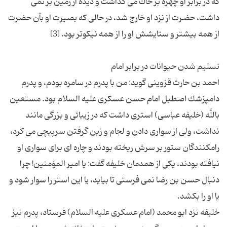
كه در برابر او چهره بر خاك می گذاشت و دیده از زمین بر نمی
داشت، حضرت از نزد او خارج شد، در حالى كه بصیرت او بآن حضرت
احمد بن حارث قزوینى گوید: من با پدرم در سامره بودم، و پدرم
دامپزشك اصطبل امام‏ حسن‏ عسكرى‏ علیه السلام بود. مستعین
باللَّه (خلیفه عباسى) استرى داشت كه در زیبائى و بزرگى مانند
نداشت، ولى از سوارى دادن و لجام و زین گرفتن سرپیچى می كرد،
رام‏كنندگان ستور بر سرش ریخته بودند و چاره‏ اى براى سوارى او
نیافته بودند، یكى از همدمان خلیفه گفت: یا امیر المۆمنین! چرا
دنبال حسن بن رضا نمی فرستى تا بیاید، یا این استر را سوار شود و
خلیفه نزد ابو محمد (امام عسكرى علیه السلام) فرستاد، پدرم نیز