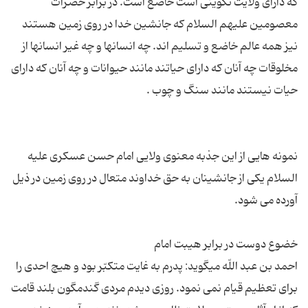
که دارای ولایت تکوینی است خاضع است. در برابر حضرات
معصومین علیهم السلام که جانشین خدا در روی زمین هستند
نیز همه عالم خاضع و تسلیم اند. چه انسانها و چه غیر انسانها از
مخلوقات چه آنان که دارای حیاتند مانند حیوانات و چه آنان که دارای
نمونه هایی از این جذبه معنوی ولایی امام حسن عسکری علیه
السلام یکی از جانشینان به حق خداوند متعال در روی زمین در ذیل
احمد بن عبد اللّه مى‏گوید: پدرم به غایت متكبّر بود و هیچ احدى را
براى تعظیم قیام نمى ‏نمود. روزى دیدم مردى گندمگون بلند قامت