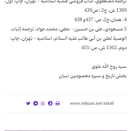
ترجمه مصطفوى، كتاب فروشى علمیه اسلامیه - تهران، چاپ: اول،
5.مسعودى، على بن حسین - نجفى، محمد جواد، ترجمه إثبات
الوصیة لعلیّ بن أبی طالب علیه السلام، اسلامیه - تهران، چاپ:
بخش تاریخ و سیره معصومین تبیان