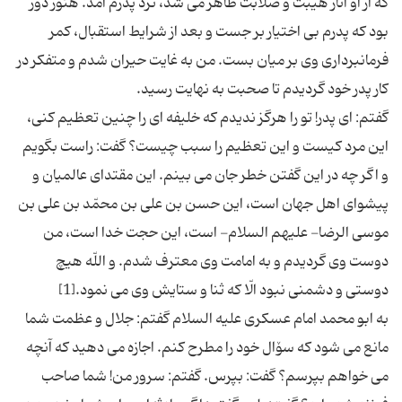
كه از او آثار هیبت و صلابت ظاهر مى‏ شد، نزد پدرم آمد. هنوز دور
بود كه پدرم بى ‏اختیار بر جست و بعد از شرایط استقبال، كمر
فرمانبردارى وى بر میان بست. من به غایت حیران شدم و متفكر در
گفتم: اى پدر! تو را هرگز ندیدم كه خلیفه ‏اى را چنین تعظیم كنى،
این مرد كیست و این تعظیم را سبب چیست؟ گفت: راست بگویم
و اگر چه در این گفتن خطر جان مى ‏بینم. این مقتداى عالمیان و
پیشواى‏ اهل جهان است، این حسن بن على بن محمّد بن على بن
موسى الرضا- علیهم السلام- است، این حجت خدا است، من
دوست وى گردیدم و به امامت وى معترف شدم. و اللّه هیچ
به ابو محمد امام‏ عسكرى‏ علیه السلام گفتم: جلال و عظمت شما
مانع مى‏ شود كه سۆال خود را مطرح كنم. اجازه مى‏ دهید كه آنچه
مى ‏خواهم بپرسم؟ گفت: بپرس. گفتم: سرور من! شما صاحب