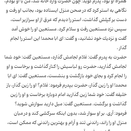
همراه او بود، پدرم گوید: چون‏ حضرت وارد خانه شد، من با او بودم،
نگاهى به استر كرد كه در صحن منزل ایستاده بود، بجانب او رفت و
دست بر كپلش گذاشت، استر را دیدم كه عرق از او سرازیر است،
سپس نزد مستعین رفت و سلام كرد. مستعین او را خوش آمد
گفت و نزدیك خود نشانید، و گفت: اى ابا محمد! این استر را لجام
حضرت به پدرم گفت: غلام لجامش گذارد، مستعین گفت: خود شما
لجامش گذارید، حضرت رو لباسیش را كنار گذاشت و برخاست و او
را لجام كرد و بجاى خود بازگشت و بنشست، مستعین گفت: اى ابا
محمد! او را زین گذار، حضرت بپدرم فرمود: غلام؟ او را زین گذار، باز
خلیفه گفت: خود شما زین گذارید امام دوباره برخاست و او را زین
گذاشت و برگشت. مستعین گفت: میل دارید سوارش شوید؟
فرمود: آرى. بر او سوار شد، بدون اینكه سركشى كند و در میان
منزل او را راند، راندنى تند و آرام و بهترین راندنى كه ممكن است،