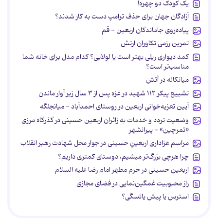
یک کودک دو چهره!
آزادگان جهان برای حذف ترامپ دست به کار شدند؟
پیاده‌روی جاماندگان اربعین - قم
تمرین رزمی تکاوران ارتش
کمد دیواری ریلی بهتر است یا لولایی؟ کدام مدل برای خانه شما
مناسب‌تر است؟
میانکاله در آتش
تشییع پیکر ۱۱۲ شهید در غزه پس از ۳ سال زیر آوار ماندن
آیین تعزیه‌خوانی اربعین در روستای احمدآباد - میانجلگه
وضعیت تردد و خدمات به زائران اربعین حسینی در گذرگاه مرزی
«تمرچین» - پیرانشهر
مراسم عزاداری اربعینِ حسینی در جوار محل شهادت رهبر انقلاب
چرا هرچی بزرگ‌تر میشیم، دوستای کمتری داریم؟
اربعین حسینی در حرم مطهر امام رضا علیه السلام
راز محبوبیت غمگین‌نمایی در فضای مجازی
استرس یا پیش یائسگی؟