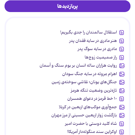
پربازدیدها
استقلال سالمندان را جدی بگیریم!
هنر مادری در سایه‌ فقدان پدر
مادری در سایه سوگ پدر
راز صمیمیت زوج‌ها
روایت هزاران ساله انسان بر بوم سنگ و آسمان
اهرام مِروئه در سایه جنگ سودان
جنگل‌های یونان؛ نقاشیِ سوخته‌ی زمین
تازه‌ترین وضعیت تنگه هرمز
۱۰ خط قرمز در دعوای همسران
جمع‌آوری موکب‌های اربعین در کربلا
بازگشت زوار اربعین حسینی از مرز مهران
شاه کلید دوستی با حضرت امیر
اوکراین سند منگوله‌دار آمریکا!