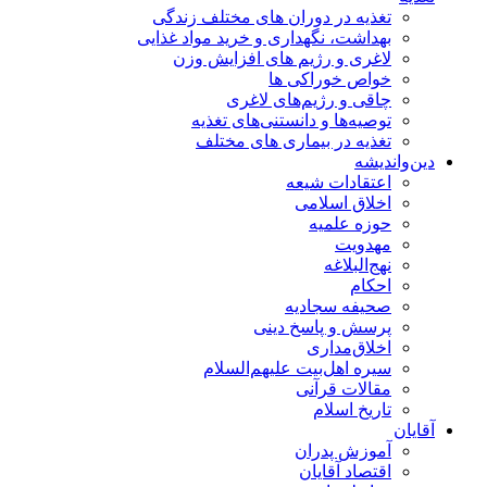
تغذیه در دوران های مختلف زندگی
بهداشت، نگهداری و خرید مواد غذایی
لاغری و رژیم های افزایش وزن
خواص خوراكی ها
چاقی و رژیم‌های لاغری
توصیه‌ها و دانستنی‌های تغذیه
تغذیه در بیماری های مختلف
دین‌واندیشه
اعتقادات شیعه
اخلاق اسلامی
حوزه علمیه
مهدویت
نهج‌البلاغه
احکام
صحیفه سجادیه
پرسش و پاسخ دینی
اخلاق‌مداری
سیره اهل‌بیت علیهم‌السلام
مقالات قرآنی
تاریخ اسلام
آقایان
آموزش پدران
اقتصاد آقایان