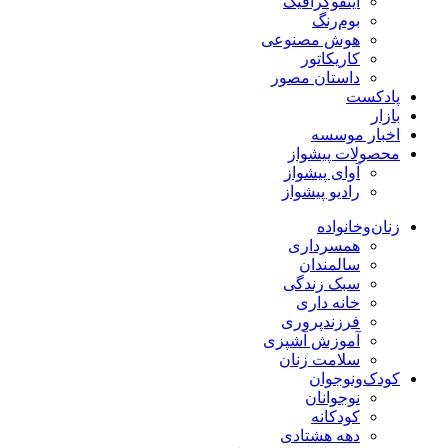
اینفوگرافیک
بوم‌رنگ
هوش مصنوعی
کاریکاتور
داستان مصور
پادکست
بازار
اخبار موسسه
محصولات پیشواز
آوای پیشواز
رادیو پیشواز
زنان‌وخانواده
همسرداری
سالمندان
سبک زندگی
خانه داری
فرزندپروری
آموزش آشپزی
سلامت زنان
کودک‌ونوجوان
نوجوانان
کودکانه
دهه هشتادی