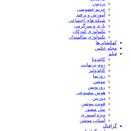
نردبون
حریم خصوصی
آموزش و ترفند
شبکه های اجتماعی
بازی و سرگرمی
تکنولوژی کودکان
تکنولوژی سالمندان
کهکشانی‌ها
مجله عکس
فیلم
کاغذوتا
زوم بی‌نهایت
کاغذولنز
روزنما
موشن
روزنویس
هوش مصنوعی
دوربین
فونت موشن
متن مصور
ویژه استوری
استاپ موشن
گرافیک