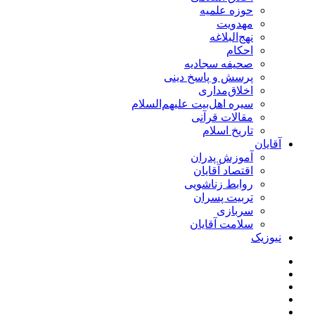
حوزه علمیه
مهدویت
نهج‌البلاغه
احکام
صحیفه سجادیه
پرسش و پاسخ دینی
اخلاق‌مداری
سیره اهل‌بیت علیهم‌السلام
مقالات قرآنی
تاریخ اسلام
آقایان
آموزش پدران
اقتصاد آقایان
روابط زناشویی
تربیت پسران
سربازی
سلامت آقایان
نیوزیک