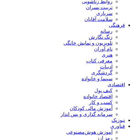
روابط زناشویی
تربیت پسران
سربازی
سلامت آقایان
فرهنگی
رسانه
زنگ نگارش
تلویزیون و نمایش خانگی
نام آوران
هنری
معرفی کتاب
ادبیات
گردشگری
سینما و خانواده
اقتصادی
کیف پول
اقتصاد خانواده
کسب و کار
آموزش مالی کودکان
سرمایه گذاری و پس انداز
نیوزیک
فناوری
آموزش هوش‌مصنوعی
رمز ارز