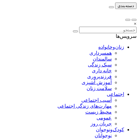
دسته‌بندی
×
سرویس‌ها
زنان‌وخانواده
همسرداری
سالمندان
سبک زندگی
خانه داری
فرزندپروری
آموزش آشپزی
سلامت زنان
اجتماعی
آسیب اجتماعی
مهارت‌های زندگی اجتماعی
محیط زیست
عمومی
جریان روز
کودک‌ونوجوان
نوجوانان