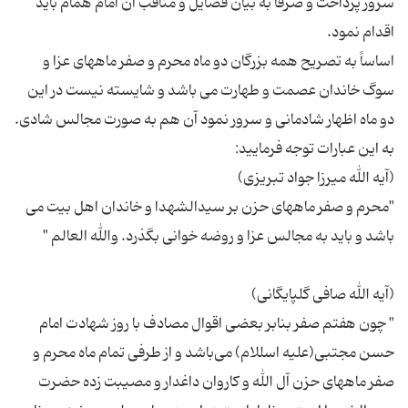
سرور پرداخت و صرفاً به بیان فضایل و مناقب آن امام همام باید
اساساً به تصریح همه بزرگان دو ماه محرم و صفر ماههای عزا و
سوگ خاندان عصمت و طهارت می باشد و شایسته نیست در این
"محرم و صفر ماههای حزن بر سیدالشهدا و خاندان اهل بیت می
" چون هفتم صفر بنابر بعضی اقوال مصادف با روز شهادت امام
حسن مجتبی(علیه اسللام) می‌باشد و از طرفی تمام ماه محرم و
صفر ماههای حزن آل الله و کاروان داغدار و مصیبت زده حضرت