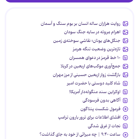
روایت هزاران ساله انسان بر بوم سنگ و آسمان
اهرام مِروئه در سایه جنگ سودان
جنگل‌های یونان؛ نقاشیِ سوخته‌ی زمین
تازه‌ترین وضعیت تنگه هرمز
۱۰ خط قرمز در دعوای همسران
جمع‌آوری موکب‌های اربعین در کربلا
بازگشت زوار اربعین حسینی از مرز مهران
شاه کلید دوستی با حضرت امیر
اوکراین سند منگوله‌دار آمریکا!
آگاهی بدون فرسودگی
فرمول شکست پنتاگون
افشای اطلاعات برای ترور بارون ترامپ
نجات از غرق شدگی
ساعت ۹:۴۰ | چه میراثی از خود به جای گذاشت؟