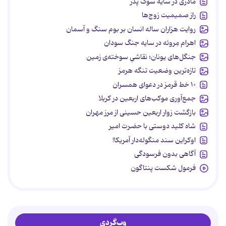
مادری در سایه سوگ پدر
راز صمیمیت زوج‌ها
روایت هزاران ساله انسان بر بوم سنگ و آسمان
اهرام مِروئه در سایه جنگ سودان
جنگل‌های یونان؛ نقاشیِ سوخته‌ی زمین
تازه‌ترین وضعیت تنگه هرمز
۱۰ خط قرمز در دعوای همسران
جمع‌آوری موکب‌های اربعین در کربلا
بازگشت زوار اربعین حسینی از مرز مهران
شاه کلید دوستی با حضرت امیر
اوکراین سند منگوله‌دار آمریکا!
آگاهی بدون فرسودگی
فرمول شکست پنتاگون
وب‌گردی