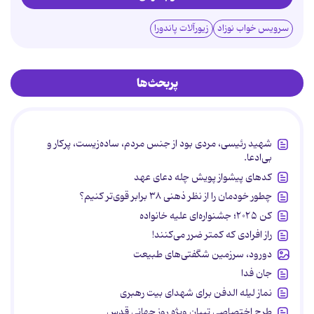
سرویس خواب نوزاد
زیورآلات پاندورا
پربحث‌ها
شهید رئیسی، مردی بود از جنس مردم، ساده‌زیست، پرکار و
بی‌ادعا.
کدهای پیشواز پویش چله دعای عهد
چطور خودمان را از نظر ذهنی ۳۸ برابر قوی‌تر کنیم؟
کن ۲۰۲۵؛ جشنواره‌ای علیه خانواده
راز افرادی که کمتر ضرر می‌کنند!
دورود، سرزمین شگفتی‌های طبیعت
جان فدا
نماز لیله الدفن برای شهدای بیت رهبری
طرح اختصاصی تبیان ویژه روز جهانی قدس