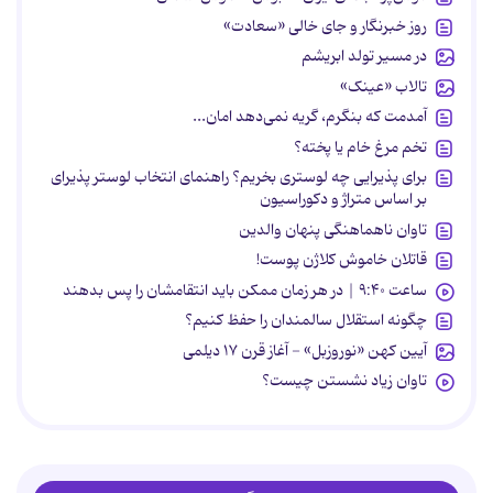
روز خبرنگار و جای خالی «سعادت»
در مسیر تولد ابریشم
تالاب «عینک»
آمدمت که بنگرم، گریه نمی‌دهد امان...
تخم مرغ خام یا پخته؟
برای پذیرایی چه لوستری بخریم؟ راهنمای انتخاب لوستر پذیرای
بر اساس متراژ و دکوراسیون
تاوان ناهماهنگی پنهان والدین
قاتلان خاموش کلاژن پوست!
ساعت ۹:۴۰ | در هر زمان ممکن باید انتقامشان را پس بدهند
چگونه استقلال سالمندان را حفظ کنیم؟
آیین کهن «نوروزبل» - آغاز قرن ۱۷ دیلمی
تاوان زیاد نشستن چیست؟