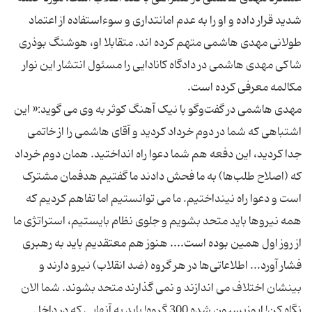
شدید قرار داده و او را به عدم امانتداری و سوءاستفاده از اعتماد
طولانی مهدی هاشمی متهم کرده اند. متقابلا او، هوشنگ بوذری
شاکی مهدی هاشمی در دادگاه کانادایی را مسئول انتشار این نوار
مهدی هاشمی در گفت‌وگو با نیک آهنگ کوثر به وی می گوید:« این
اشتباهی که شما در دوم خرداد کردید و آقای هاشمی را از خاتمی
جدا کردید، این دفعه هم شما دعوا راه انداختید. همان دوم خرداد
که (اصلاح طلب‌ها) به ما فحش دادند ما گفتیم هدفمان مشترک
است و دعوا راه نینداختیم. ما می توانستیم اما تفاهم کردیم که
همه نیروها باید متحد بشویم و جلوی نظام بایستیم، استراتژی ما
از روز اول همین بوده است.... هنوز هم معتقدیم باید به رهبری
فشار آورد... اطلاعاتی‌ها در هر گروه (ضد انقلاب) نیرو دارند و
بینشان اختلاف می اندازند و نمی گذارند متحد بشوند. شما الان
نگاه کن! اپوزیسیون شده 300 گروه! باید به آنهایی که در داخل