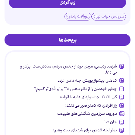
وب‌گردی
سرویس خواب نوزاد
زیورآلات پاندورا
پربحث‌ها
شهید رئیسی، مردی بود از جنس مردم، ساده‌زیست، پرکار و
بی‌ادعا.
کدهای پیشواز پویش چله دعای عهد
چطور خودمان را از نظر ذهنی ۳۸ برابر قوی‌تر کنیم؟
کن ۲۰۲۵؛ جشنواره‌ای علیه خانواده
راز افرادی که کمتر ضرر می‌کنند!
دورود، سرزمین شگفتی‌های طبیعت
جان فدا
نماز لیله الدفن برای شهدای بیت رهبری