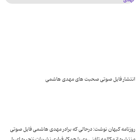
روزنامه کیهان نوشت: درحالی که برادر مهدی هاشمی فایل صوتی
منتشره از مکالمه تلفنی وی با همکار فراری نشریات زنجیره ای را