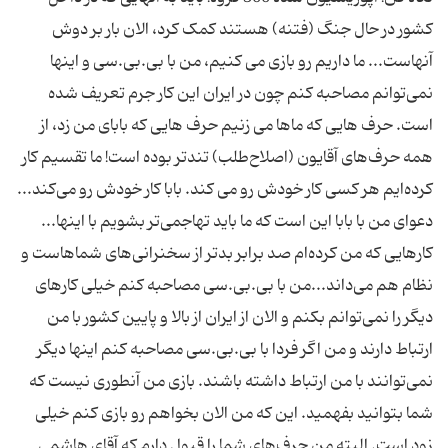
کشور در حال جنگ (فتنه) هستند کمک کرد، الان بار بر دوش
آنهاست... ما داریم رو بازی می کنیم، من با بی.بی.سی و اینها
نمی‌توانم مصاحبه کنم چون در ایران این کار جرم تعریف شده
است. حرف هایی که ماها می زنیم حرف هایی که بابای من زد، از
همه حرف‌های آقایون (اصلاح‌طلب) تندتر بوده است! ما تقسیم کار
کرده‌ایم هر کسی کار خودش رو می کند. بابا کار خودش رو می‌کند...
دعوای من با بابا این است که ما باید تهاجمی‌تر بشویم با اینها...
کارهایی که من کرده‌ام صد برابر بدتر از سخنرانی‌های شماهاست و
نظام هم می‌داند...من با بی.بی.سی مصاحبه کنم خیلی کارهای
دیگر را نمی‌توانم بکنم و الان از ایران از بالا و پایین کشور با من
ارتباط دارند و من اگر فردا با بی.بی.سی مصاحبه کنم اینها دیگر
نمی‌توانند با من ارتباط داشته باشند. بازی من آنطوری نیست که
شما بتوانید بفهمید. این که من الان بخواهم رو بازی کنم خیلی
زود است. البته من حرف‌های شما را قبول دارم که آقای هاشمی