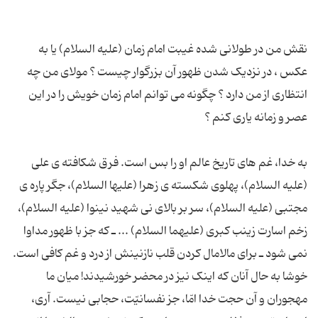
نقش من در طولانی شده غیبت امام زمان (علیه السلام) یا به
عکس ، در نزدیک شدن ظهور آن بزرگوار چیست ؟ مولای من چه
انتظاری از من دارد ؟ چگونه می توانم امام زمان خویش را در این
به خدا، غم های تاریخ عالم او را بس است. فرق شکافته ی علی
(علیه السلام)، پهلوی شکسته ی زهرا (علیها السلام)، جگر پاره ی
مجتبی (علیه السلام)، سر بر بالای نی شهید نینوا (علیه السلام)،
زخم اسارت زینب کبری (علیهما السلام) ... ـ که جز با ظهور مداوا
خوشا به حال آنان که اینک نیز در محضر خورشیدند! میان ما
مهجوران و آن حجت خدا امّا، جز نفسانیّت، حجابی نیست. آری،