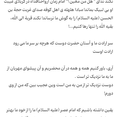
نکند ندای " هل من معین؟" امام زمان ارواحنافداء در کربلای غیبت
او بی لبیک بماند! مبادا هلهله ی اهل کوفه صدای غربت حجة بن
الحسن (علیه السلام) را به گوش ما نرساند! نکند قربة الی الله،
سر ارادت ما و آستان حضرت دوست که هرچه بر سر ما می رود
آری، باور کنیم همه و همه در آن محضریم و آن پیشوای مهربان از
دوست نزدیک تر از من به من است وین عجیب بین که من از وی
یقین داشته باشیم که امام عصر (علیه السلام) ما را از خود ما بهتر