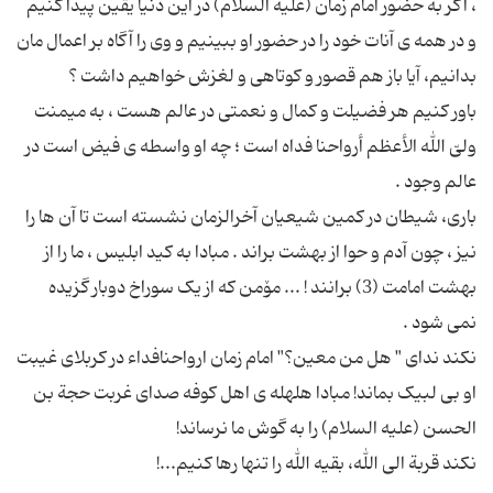
، اگر به حضور امام زمان (علیه السلام) در این دنیا یقین پیدا کنیم
و در همه ی آنات خود را در حضور او ببینیم و وی را آگاه بر اعمال مان
باور کنیم هر فضیلت و کمال و نعمتی در عالم هست ، به میمنت
ولیّ الله الأعظم أرواحنا فداه است ؛ چه او واسطه ی فیض است در
باری، شیطان در کمین شیعیان آخرالزمان نشسته است تا آن ها را
نیز ، چون آدم و حوا از بهشت براند . مبادا به کید ابلیس ، ما را از
بهشت امامت (3) برانند ! ... مۆمن که از یک سوراخ دوبار گزیده
نکند ندای " هل من معین؟" امام زمان ارواحنافداء در کربلای غیبت
او بی لبیک بماند! مبادا هلهله ی اهل کوفه صدای غربت حجة بن