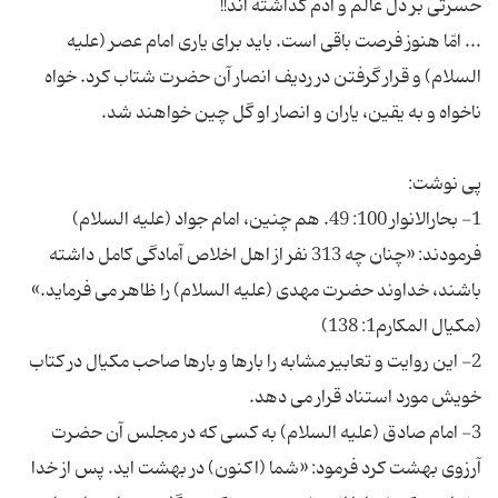
... امّا هنوز فرصت باقی است. باید برای یاری امام عصر (علیه
السلام) و قرار گرفتن در ردیف انصار آن حضرت شتاب کرد. خواه
1- بحارالانوار 100: 49. هم چنین، امام جواد (علیه السلام)
فرمودند: «چنان چه 313 نفر از اهل اخلاص آمادگی کامل داشته
باشند، خداوند حضرت مهدی (علیه السلام) را ظاهر می فرماید.»
2- این روایت و تعابیر مشابه را بارها و بارها صاحب مکیال در کتاب
3- امام صادق (علیه السلام) به کسی که در مجلس آن حضرت
آرزوی بهشت کرد فرمود: «شما (اکنون) در بهشت اید. پس از خدا