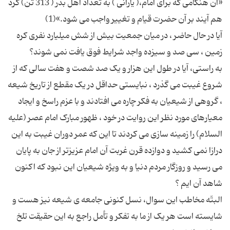
«آن هنگامی که برای امام،( یارانی ) به تعداد اهل بدر ( 313 تن) گرد
آیا در حال حاضر ، در میان جمعیت بیش از شش میلیارد نفری کره
به راستی، آیا در طول این هزار و یک صد شصت و هفت سالی که از
شروع غیبت می گذرد ، نبایستی حداقل در یک مقطع از تاریخ شیعه
، گروهی از شیعیان به فکر چاره می افتادند و با عزم راسخ و ایجاد
معیارهای مورد نظر این روایت در خود ، ظهور مبارک امام عصر (علیه
السلام) را زمینه سازی می کردند تا این که عمر دوران غیبت به این
درازا نمی کشید و دوازده قرن غربت آن امام عزیزتر از جان به پایان
می رسید و روزگار مردم دنیا و به ویژه شیعیان این نبود که اکنون
البتّه مخاطب این سوال، نسل کنونی جامعه ی شیعه نیز هست و
شایسته است هر یک از ما به تفکر و تأمل راجع به این حقیقت تلخ