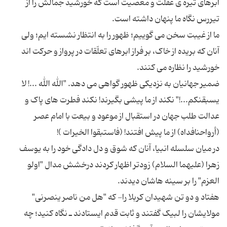
ابرهای تیره ی غفلت و معصیت است که خورشید جمالش را از
ما از غیبت سخن می گوییم؛ ظهور را به انتظار نشسته ایم؛ ولی
آنان که بریده از خاک، بر فراز ابرهای تعلّقات در پرواز و حرکت اند
ضمیر جهانیان به نزدیکی ظهور گواهی می دهد. "الله الله ...! لا
یسبقنکم...!" نکند از ما پیشی بگیرند! نکند فطرت های پاک و
عدالت طلب جهان در استقبال از موعود و بیعت با امام عصر
در میان سلسله انبیا، آنان که شوق و دل دادگی خود را به یوسف
زهرا (علیهما السلام) زودتر اظهار کردند درخشش مدال "اولو
هفتاد و دو تن شهیدان کربلا را- که "هل من ناصر ینصرنی"
مولایشان را لبیک گفتند و ثابت قدم ایستادند ـ نگاه کنید؛ چه