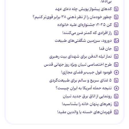
بی‌ادعا.
کدهای پیشواز پویش چله دعای عهد
چطور خودمان را از نظر ذهنی ۳۸ برابر قوی‌تر کنیم؟
کن ۲۰۲۵؛ جشنواره‌ای علیه خانواده
راز افرادی که کمتر ضرر می‌کنند!
دورود، سرزمین شگفتی‌های طبیعت
جان فدا
نماز لیله الدفن برای شهدای بیت رهبری
طرح اختصاصی تبیان ویژه روز جهانی قدس
فومو؛ غول جیب‌بر فضای مجازی!
۵ غذای سریع و سالم برای طبیعت‌گردی
نتیجه حمله آمریکا به ایران چیست؟
رونمایی از اتاق برق جدید تبیان
زهرهای پنهان خانه را بشناسید!
قهرمان‌های خسته یا والدین مفید!