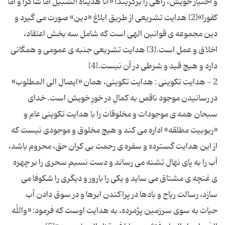
و اختیار خویش، راهی را برگزیند؛ «انا هدیناه السّبیل اما شاكراً و امّا
كفورا»[2] هدایت تشریعی از طریق ابلاغ «دین» صورت می گیرد و
دین مجموعه ی قوانین الهی است كه شامل سه بخش اعتقاد،
اخلاق و عمل است.[3] هدایت تشریعی جنبه ی عمومی و همگانی
2 - هدایت تكوینی : هدایت تكوینی، همان «ایصال الی المطلوب»
در رسانیدن موجود ناقص به كمالِ در خورِ خویش است. خدای
سبحان همه ی موجودات و مخلوقات را با هدایت تكوینی عام و
«ربوبیت مطلقه» اداره می كند و هیچ مخلوق و موجودی نیست كه
از این هدایت گسترده و سفره ی رحمت بی كران حق، محروم باشد،
آب را به پای نهال تشنه می رساند و دست نسیم سحری را بر چهره
ی غنچه ی مشتاق می ساید و یكی را بارور و دیگری را شكوفا می
سازد، رسالت ریاح و بادها در پراكندن ابرها و در سوق دادن آب
حیات به سوی سرزمین پژمرده، به هدایت اوست كه فرمود: «واللَّه