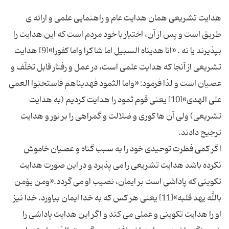
هدایت تشریعی همان هدایت عام و راهنمایی علمی و ارائه ی
طریق است و پس از آن، اختیار با خود مردم است كه این هدایت را
بپذیرند یا نه . «انا هدیناه السبیل اما شاكرا واما كفورا»[9] هدایت
تشریعی از آنجا كه هدایت علمی است، در عمل و رفتار قابل تخلّف و
عصیان است و لذا فرمود: «واما الثمود فهدیناهم فاستحبّوا العمی
علی الهدی»[10] یعنی قوم ثمود را هدایت كردیم (به هدایت
تشریعی) ولی آن ها كوری و ضلالت و گمراهی را بر نور و هدایت
اگر كمی فطرت توحیدی خود را به سبب گناه و عصیان خاموش
نكرده باشد هدایت تشریعی را می پذیرد و در این صورت هدایت
تكوینی كه پاداشی است بر ایمان، نصیب او می گردد.«ومن یۆمن
باللَّه یهد قلبه»[11] یعنی هر كس كه به خدا ایمان بیاورد. خدا نیز
او را هدایت تكوینی و عملی می كند و اگر این هدایت پاداشی را