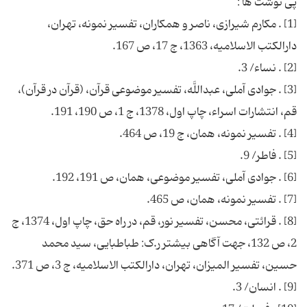
[1] . مكارم شیرازی، ناصر و همكاران، تفسیر نمونه، تهران،
[3] . جوادی آملی، عبداللَّه، تفسیر موضوعی قرآن، (قرآن در قرآن)،
[8] . قرائتی، محسن، تفسیر نور، قم، در راه حق، چاپ اول، 1374، ج
2، ص 132، جهت آگاهی بیشتر ر.ک: طباطبایی، سید محمد