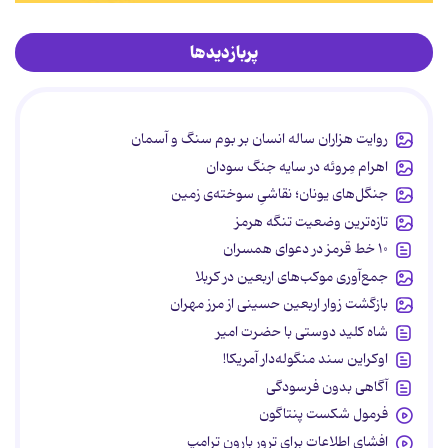
پربازدیدها
روایت هزاران ساله انسان بر بوم سنگ و آسمان
اهرام مِروئه در سایه جنگ سودان
جنگل‌های یونان؛ نقاشیِ سوخته‌ی زمین
تازه‌ترین وضعیت تنگه هرمز
۱۰ خط قرمز در دعوای همسران
جمع‌آوری موکب‌های اربعین در کربلا
بازگشت زوار اربعین حسینی از مرز مهران
شاه کلید دوستی با حضرت امیر
اوکراین سند منگوله‌دار آمریکا!
آگاهی بدون فرسودگی
فرمول شکست پنتاگون
افشای اطلاعات برای ترور بارون ترامپ