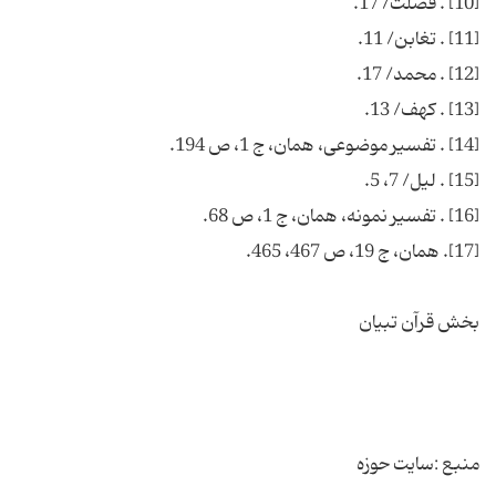
منبع :سایت حوزه