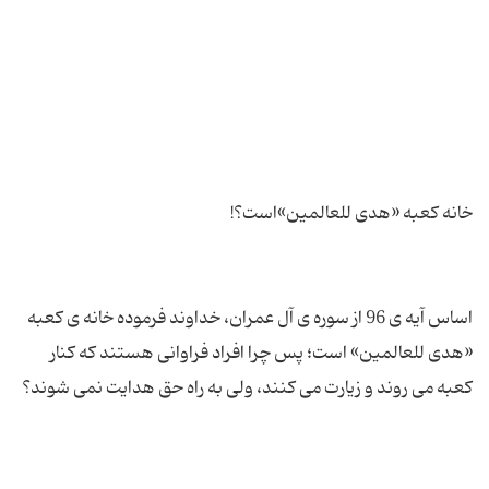
اساس آیه ی 96 از سوره ی آل عمران، خداوند فرموده خانه ی كعبه
«هدی للعالمین» است؛ پس چرا افراد فراوانی هستند كه كنار