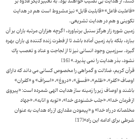
كنند، از هدایت بی نصیب خواهند بود. به تعبیر دیگر علاوه بر
«فاعلیت فاعل» «قابلیت قابل» نیز مشروط است هم در هدایت
زمین شوره زار هرگز سنبل برنیاورد، اگرچه هزاران مرتبه باران بر آن
ببارد، بلكه باید زمین آماده باشد تا از فطرت زنده كننده ی باران بهره
گیرد. سرزمین وجود انسانی نیز تا از لجاجت و عناد و تعصب پاك
قرآن كریم، ضلالت و گمراهی را مخصوص كسانی می داند كه دارای
اوصاف «كفر»، «ظلم»، «فسق»، «دروغ»، «اسراف» و «كفران»
باشند و اوصاف زیر را زمینه ساز هدایت الهی شمرده است: «پیروی
از فرمان خدا»، «جلب خشنودی خدا»، «توبه و انابه»، «جهاد
مخلصانه در راه خدا» و «پیمودن مقداری از راه هدایت به عنوان