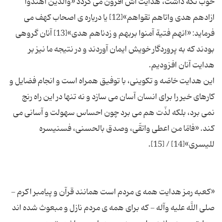
خوب نگه داشت، هدایت اش افزون می گردد «والذین اهتدوا
ازادهم هدی واتاهم تقواهم»[12] یا درباره ی اصحاب كهف می
فرماید: «انهم فتیة آمنوا بربهم و زدناهم هدی»[13] آنان گروهی
بودند كه به پروردگار خویش ایمان آوردند و در نتیجه ما نیز بر
این هدایت خاصّه و تكوینی، با توفیق همراه است و انجام فضایل و
كارهای خیر را برای انسان آسان می سازد و نه تنها در این راه رنج
نمی برد، بلكه لذّت هم می برد چون احساس سهولت و آسانی می
كند. «فامّا من اعطی واتقّی، وصدق بالحسنی، فسنیسره
«كعبه رمز هدایت همه ی مردم است همانند قرآن و پیامبر اكرم -
صلی اللَّه علیه وآله - كه برای همه ی مردم نازل و مبعوث شده اند