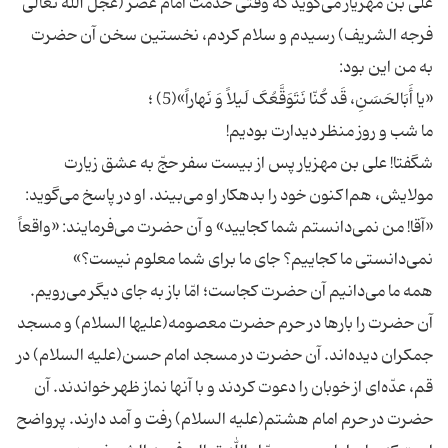
علی بن مهزیار می‌گوید که وقتی خدمت امام عصر (عجّل الله تعالی
فرجه الشریف) رسیدم و سلام کردم، نخستین سخن آن حضرت
شگفتا! علی بن مهزیار پس از بیست سفر حجّ به عشق زیارت
مولایش، هم‌اکنون خود را بدهکار او می‌بیند. او در پاسخ می‌گوید:
«آقا! من نمی‌دانستم شما کجایید» و آن حضرت می‌فرمایند: «واقعاً
همه ما می‌دانیم آن حضرت کجاست؛ امّا باز به جای دیگر می‌رویم.
آن حضرت را بارها در حرم حضرت معصومه(علیها السلام) و مسجد
جمکران دیده‌اند. آن حضرت در مسجد امام حسن(علیه السلام) در
قم، عدّه‌ای از خوبان را دعوت کردند و با آنها نماز ظهر خواندند. آن
حضرت در حرم امام هشتم(علیه السلام) رفت و آمد دارند. پرواضح