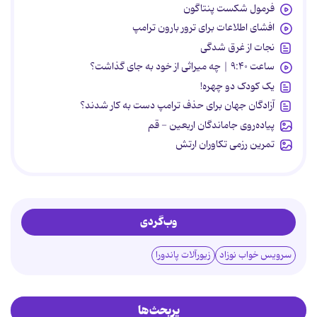
فرمول شکست پنتاگون
افشای اطلاعات برای ترور بارون ترامپ
نجات از غرق شدگی
ساعت ۹:۴۰ | چه میراثی از خود به جای گذاشت؟
یک کودک دو چهره!
آزادگان جهان برای حذف ترامپ دست به کار شدند؟
پیاده‌روی جاماندگان اربعین - قم
تمرین رزمی تکاوران ارتش
وب‌گردی
سرویس خواب نوزاد
زیورآلات پاندورا
پربحث‌ها