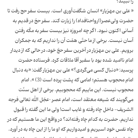
« علی بن مهزیار» انسان شگفت‌آوری است. بیست سفر حج رفت تا
حضرت ولی‌عصر(ارواحنافداه) را زیارت کند. سفر حجّ در قدیم به
آسانی اکنون نبود. اگر چه امروزه نیز بیست سفر به مکّه رفتن
آسان نیست. برخی از ما حتّی همّت آن را نداریم که به جمکران
برویم. علی بن مهزیار در آخرین سفر حجّ خود، در حالی که از دیدار
امام ناامید شده بود با سفیر آقا ملاقات کرد. فرستاده حضرت
پرسید: «دنبال کسی می‌گردی؟» علی بن مهزیار گفت: «به دنبال
امام محجوب هستم؛ امامی که پشت پرده است (3) ». امام
محجوب نیست. این ماییم که محجوبیم. برخی از اهل سنّت
می‌گویند که شیعه معتقد است، امام عصر –عجّل الله تعالی فرجه
الشریف- داخل چاه رفته و غایب است! ولی ما این گفته را قبول
نداریم. حضرت به کدام چاه رفته‌اند؟ در واقع این ما هستیم که در
چاه نفس خود اسیریم و امیدواریم که او ما را از این چاه به در آورد.