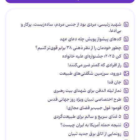
شهید رئیسی، مردی بود از جنس مردم، ساده‌زیست، پرکار و
بی‌ادعا.
کدهای پیشواز پویش چله دعای عهد
چطور خودمان را از نظر ذهنی ۳۸ برابر قوی‌تر کنیم؟
کن ۲۰۲۵؛ جشنواره‌ای علیه خانواده
راز افرادی که کمتر ضرر می‌کنند!
دورود، سرزمین شگفتی‌های طبیعت
جان فدا
نماز لیله الدفن برای شهدای بیت رهبری
طرح اختصاصی تبیان ویژه روز جهانی قدس
فومو؛ غول جیب‌بر فضای مجازی!
۵ غذای سریع و سالم برای طبیعت‌گردی
نتیجه حمله آمریکا به ایران چیست؟
رونمایی از اتاق برق جدید تبیان