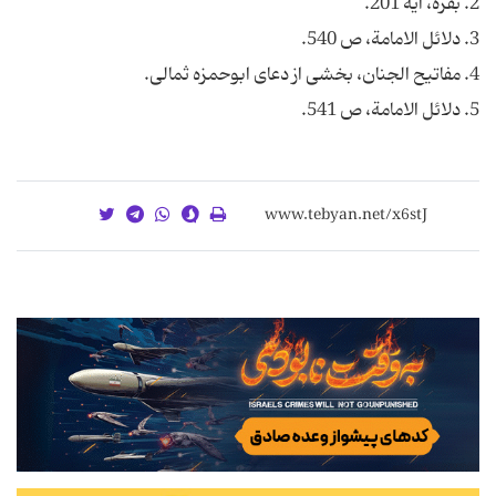
5. دلائل الامامة، ص 541.