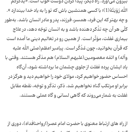
بیرون می‌آورد. راه دیگر، پیدا کردن دوست خوب است. «یَذکُرُکُمُ
اللهَ رُۆیَتُهُ(1)؛ با کسی همنشین باش که تو را به یاد خدا بیندازد ».
و چه بهتر که این فرد، همسر، فرزند، پدر و مادر انسان باشد. به‌طور
کلّی هر آن چه تذّکر دهنده باشد و به انسان توجّه دهد، در علاج
بیماری غفلت، مۆثّر است. از همین رو در تعالیم دینی ما آمده است
که قرآن بخوانید، چون مُذَکَّر است. پیامبر اعظم(صلی الله علیه
وآله) و ائمّه معصومین(علیهم السلام) هم مذکّر هستند. وقتی با
یاد ایشان پرده غفلت از جلوی چشمان ما برداشته شود، آن‌گاه
احساس حضور خواهیم کرد، مولای خود را خواهیم دید و هرگز در
برابر او مرتکب گناه نخواهیم شد. ذکر، تذکّر و توجّه، نقطه مقابل
از راه های ارتباط معنوی با حضرت امام عصر(ارواحنافداه)، دوری از