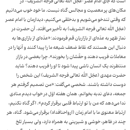
است که جای امام عصر –عجّل الله تعالی فرجه الشریف- در
مکان‌های پر معصیت و مجالس گناه نیست. ما خود خوب می‌دانیم
که وقتی تندخو می‌شویم و بدخلقی می‌کنیم، دیدارمان با امام عصر
(عجّل الله تعالی فرجه الشریف) به تأخیر می‌افتد. آن حضرت در
نماز ظهر به عدّه‌ای از بازاریان قم فرمودند: «عدّه‌ای از بازاری‌ها به
دنبال این هستند که نقاط ضعف شیعه ما را پیدا کنند و آنها را در
معاملات فریب دهند و حقّشان را بخورند». چرا بعضی در بازار
منتظرند یک انسان ناشی پیدا شود تا او را فریب دهند؟ شاید
حضرت مهدی (عجّل الله تعالی فرجه الشریف) این شخص را
دوست داشته باشند. شخصی می‌‌گفت: «من تصمیم گرفتم هر
جمعه، دعای ندبه بخوانم. همان هفته اوّل در خواب دیدم منادی
ندا می‌دهد که من با تو ارتباط قلبی برقرار کردم». اگر گناه نکنیم،
ارتباط معنوی ما با امام زمان (ارواحنافداه) برقرار می‌شود. گناه، هر
چند در ظاهر، خوشی و شیرینی به همراه دارد، ولی بسیار تلخ