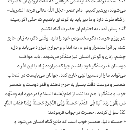
گناه است. برماست که از تمامی کارهایی که باعث آزردن آن حضرت
می‌شوند، پرهیز کنیم. امام عصر –عجّل الله تعالی فرجه الشریف-
از گناه نفرت دارد و ما نیز باید به گونه‌ای باشیم که حتّی اگر زمینه
هر روز و هر ماه، ذکر مخصوص خود را دارد. وقتی ذکر، به زبان جاری
شد، بر اثر استمرار و دوام، به اندام و جوارح نیز راه می‌یابد و دل،
چشم، زبان و گوش انسان نیز متذکّر می‌شوند. باید مواظب
دوستان غیرمتذکّر خود باشیم چرا که مراوده زیاد با این افراد
می‌تواند ما را از مسیر الهی خارج کند. جوانان می‌بایست در انتخاب
همسر و دوست دقّت بسیار به خرج دهند و قدر دوست و همسر
خوب و متذکّر را هم بدانند. از امام(علیه السلام) در مورد آیه وِمِنْهُم
مَّن یَقُولُ رَبَّنَا آتِنَا فِی الدُّنْیَا حَسَنَةً وَفِی الآخِرَةِ حَسَنَةً وَقِنَا عَذَابَ النَّارِ
« حسنه دنیا، همسر خوب است که مانع گناه انسان می‌شود و