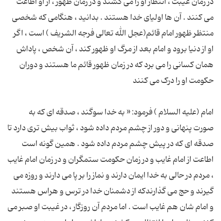
در زمان غیبت ، انتظار او را می کشند و در زمان ظهور ، از او اطاعت
می کنند . آن ها اولیای خدا هستند . بدانید ، هنگامی که شخصی
منتظر ظهور امام قائم(عجل الله تعالی فرجه الشریف ) است ، اگر
او از دنیا برود و امام بعد از مرگ او ظهور کند ، آن شخص ، پاداش
همان کسانی را می برد که در زمان ظهور قائم ما هستند و دوران
امام (علیه السلام ) فرمود: « به خدا سوگند ، صدقه ای که به
صورت پنهانی و دور از چشم مردم داده شود ، ثواب بیش تری دارد تا
صدقه ای که در پیش چشم مردم داده شود . همین گونه است
اطاعت از امام غایب و در زمان حکومت ستمگران و در زمان امام غایب
، مردم در حالی به خدا ایمان دارند و نماز را بر پا می دارند و روزه می
گیرند و حج می گذارندکه از دشمنان خدا در ترس و هراس هستند
و امام شان هم غایب است . اما مردم آن روزگار ، در غیبت او صبر می