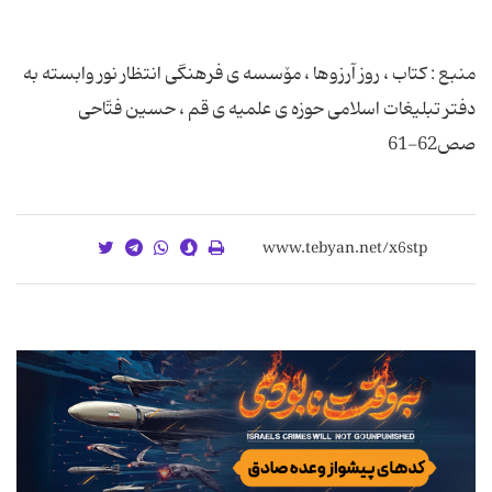
منبع : کتاب ، روز آرزوها ، مۆسسه ی فرهنگی انتظار نور وابسته به
دفتر تبلیغات اسلامی حوزه ی علمیه ی قم ، حسین فتّاحی
صص62-61