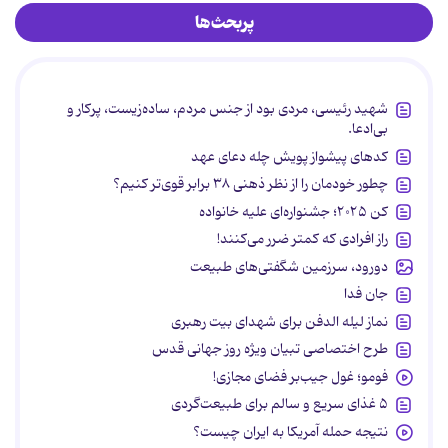
پربحث‌ها
شهید رئیسی، مردی بود از جنس مردم، ساده‌زیست، پرکار و
بی‌ادعا.
کدهای پیشواز پویش چله دعای عهد
چطور خودمان را از نظر ذهنی ۳۸ برابر قوی‌تر کنیم؟
کن ۲۰۲۵؛ جشنواره‌ای علیه خانواده
راز افرادی که کمتر ضرر می‌کنند!
دورود، سرزمین شگفتی‌های طبیعت
جان فدا
نماز لیله الدفن برای شهدای بیت رهبری
طرح اختصاصی تبیان ویژه روز جهانی قدس
فومو؛ غول جیب‌بر فضای مجازی!
۵ غذای سریع و سالم برای طبیعت‌گردی
نتیجه حمله آمریکا به ایران چیست؟