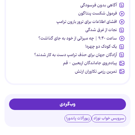
آگاهی بدون فرسودگی
فرمول شکست پنتاگون
افشای اطلاعات برای ترور بارون ترامپ
نجات از غرق شدگی
ساعت ۹:۴۰ | چه میراثی از خود به جای گذاشت؟
یک کودک دو چهره!
آزادگان جهان برای حذف ترامپ دست به کار شدند؟
پیاده‌روی جاماندگان اربعین - قم
تمرین رزمی تکاوران ارتش
وب‌گردی
سرویس خواب نوزاد
زیورآلات پاندورا