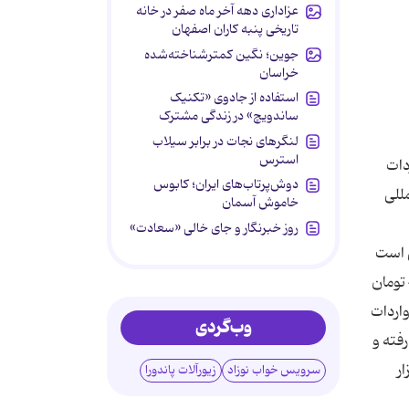
عزاداری دهه آخر ماه صفر در خانه
تاریخی پنبه کاران اصفهان
جوین؛ نگین کمترشناخته‌شده
خراسان
استفاده از جادوی «تکنیک
ساندویچ» در زندگی مشترک
لنگرهای نجات در برابر سیلاب
استرس
دات
دوش‌پرتاب‌های ایران؛ کابوس
مللی
خاموش آسمان
روز خبرنگار و جای خالی «سعادت»
ی است
که وزارت صنعت و تجارت توانست بعد از گذشت پنج ماه از آغاز سال بازار خرید و فروش آن را کنترل کرده و قیمت آن را به 4200 تومان
اردات
وب‌گردی
فته و
ارگاه‌ها، به کیلویی 5500 تومان و در بازار به 8 هزار
سرویس خواب نوزاد
زیورآلات پاندورا