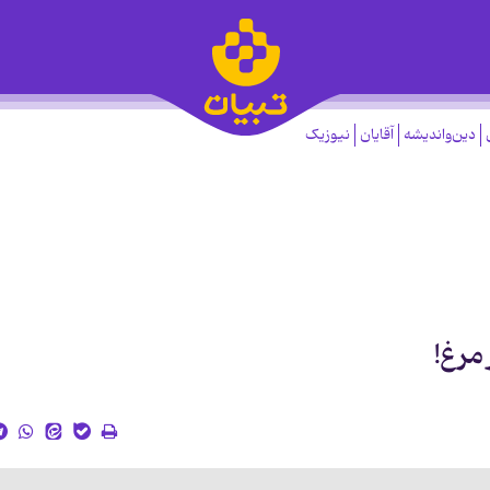
دین‌واندیشه
آقایان
نیوزیک
 مرغ!