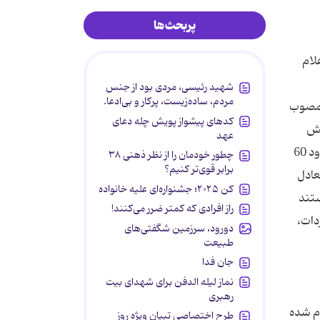
پربحث‌ها
لام
شهید رئیسی، مردی بود از جنس
مردم، ساده‌زیست، پرکار و بی‌ادعا.
تن مرغ گرم به قیمت مصوب
کدهای پیشواز پویش چله دعای
هش
عهد
جوجه ریزی در خرداد ماه، بازار را بیش از گذشته ملتهب کردند تا این که در نهایت در آستانه ماه مبارک رمضان بازرگانی دولتی حدود 60
چطور خودمان را از نظر ذهنی ۳۸
برابر قوی‌تر کنیم؟
عادل
کن ۲۰۲۵؛ جشنواره‌ای علیه خانواده
ستند
راز افرادی که کمتر ضرر می‌کنند!
دات،
دورود، سرزمین شگفتی‌های
طبیعت
جان فدا
نماز لیله الدفن برای شهدای بیت
رهبری
ام شده
طرح اختصاصی تبیان ویژه روز