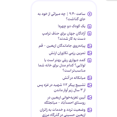
ساعت ۹:۴۰ | چه میراثی از خود به
جای گذاشت؟
یک کودک دو چهره!
آزادگان جهان برای حذف ترامپ
دست به کار شدند؟
پیاده‌روی جاماندگان اربعین - قم
تمرین رزمی تکاوران ارتش
کمد دیواری ریلی بهتر است یا
لولایی؟ کدام مدل برای خانه شما
مناسب‌تر است؟
میانکاله در آتش
تشییع پیکر ۱۱۲ شهید در غزه پس
از ۳ سال زیر آوار ماندن
آیین تعزیه‌خوانی اربعین در
روستای احمدآباد - میانجلگه
وضعیت تردد و خدمات به زائران
اربعین حسینی در گذرگاه مرزی