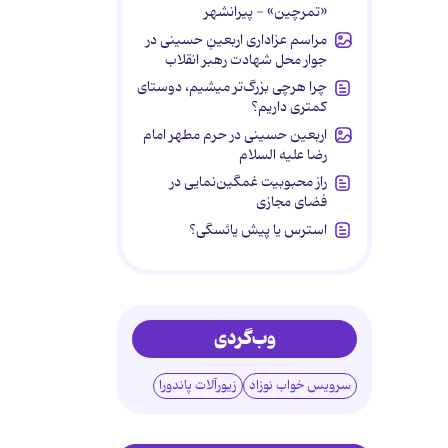
«تمرچین» - پیرانشهر
مراسم عزاداری اربعینِ حسینی در
جوار محل شهادت رهبر انقلاب
چرا هرچی بزرگ‌تر میشیم، دوستای
کمتری داریم؟
اربعین حسینی در حرم مطهر امام
رضا علیه السلام
راز محبوبیت غمگین‌نمایی در
فضای مجازی
استرس یا پیش یائسگی؟
وب‌گردی
سرویس خواب نوزاد
زیورآلات پاندورا