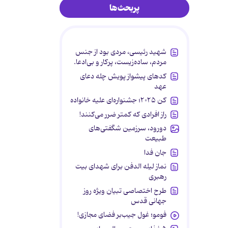
پربحث‌ها
شهید رئیسی، مردی بود از جنس
مردم، ساده‌زیست، پرکار و بی‌ادعا.
کدهای پیشواز پویش چله دعای
عهد
کن ۲۰۲۵؛ جشنواره‌ای علیه خانواده
راز افرادی که کمتر ضرر می‌کنند!
دورود، سرزمین شگفتی‌های
طبیعت
جان فدا
نماز لیله الدفن برای شهدای بیت
رهبری
طرح اختصاصی تبیان ویژه روز
جهانی قدس
فومو؛ غول جیب‌بر فضای مجازی!