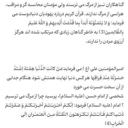
گناهكاران نـیز از مرگ مى ترسند ولى مۆمنان محاسبه گر و مراقب،
هراسى از مرگ ندارند. قرآن كریم درباره یهودیان دنیادوست مى
فرماید: وَ لا یَتَمَنَّوْنَهُ أَبَداً بِما قَدَّمَتْ أَیْدیهِمْ وَ اللَّهُ عَلیمٌ
بِالظَّالِمینَ(3) به خاطر گناهان زیادى كه مرتكب شده اند هرگز
امیرالمۆمنین على (ع ) مى فرماید:مَنْ كانَتِ الدُّنْیا هِمَّتَهُ اِشْتَدَّ
حَسْرَتُهُ عِنْدَ فِراقِها هر كس دنیا نهایت همتش شود هنگام جدایى
شخصى از امام حسن (علیه السلام)، پرسید چرا از مرگ مى ترسیم
؟ امام (علیه السلام) فرمود: اِنَّكـُمْ اَخـْرَبـْتـُمْ آخـِرَتـَكـُمْ وَ عـَمَّرْتـُمْ
دُنـْیـاكـُمْ فـَاَنـْتـُمْ تـَكـْرَهـُونَ النَّقـْلَةَ مـِنَ الْعـُمـْرانِ اِلَى