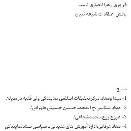
4- معاد عرفانی،اداره آموزش هاى عقیدتى ـ سیاسى ستادنمایندگى