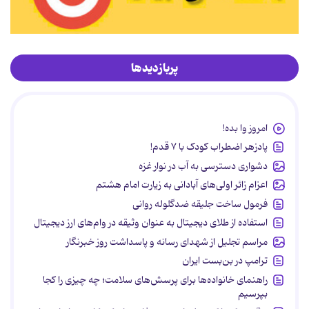
پربازدیدها
امروز وا بده!
پادزهر اضطراب کودک با ۷ قدم!
دشواری دسترسی به آب در نوار غزه
اعزام زائر اولی‌های آبادانی به زیارت امام هشتم
فرمول ساخت جلیقه ضدگلوله روانی
استفاده از طلای دیجیتال به عنوان وثیقه در وام‌های ارز دیجیتال
مراسم تجلیل از شهدای رسانه و پاسداشت روز خبرنگار
ترامپ در بن‌بست ایران
راهنمای خانواده‌ها برای پرسش‌های سلامت؛ چه چیزی را کجا
بپرسیم