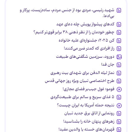
شهید رئیسی، مردی بود از جنس مردم، ساده‌زیست، پرکار و
بی‌ادعا.
کدهای پیشواز پویش چله دعای عهد
چطور خودمان را از نظر ذهنی ۳۸ برابر قوی‌تر کنیم؟
کن ۲۰۲۵؛ جشنواره‌ای علیه خانواده
راز افرادی که کمتر ضرر می‌کنند!
دورود، سرزمین شگفتی‌های طبیعت
جان فدا
نماز لیله الدفن برای شهدای بیت رهبری
طرح اختصاصی تبیان ویژه روز جهانی قدس
فومو؛ غول جیب‌بر فضای مجازی!
۵ غذای سریع و سالم برای طبیعت‌گردی
نتیجه حمله آمریکا به ایران چیست؟
رونمایی از اتاق برق جدید تبیان
زهرهای پنهان خانه را بشناسید!
قهرمان‌های خسته یا والدین مفید!