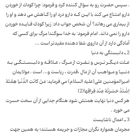
. سپس حضرت رو به سۆال كننده كرد و فرمود: چرا كودك از خوردن
دارو امتناع مى كند با ایـن كـه دارو درد او را كـاهش مى دهد و او را
از بیمارى مى رهاند؟ آن شخص جواب داد: زیرا كودك فـایـده خوردن
دارو را نمى داند. امام فرمود: به خدا سوگند! مرگ براى كسى كه
عـلت دیـگـر تـرس و نـفـرت از مـرگ ، عـلاقـه و دلبـسـتـگـى بـه
دنـیـا و مـواهـب آن از مال ،قدرت ، ریاست و... است . مولایمان
امیرالمۆمنین على(علیه السلام) مى فرماید: مَنْ كانَتِ الدُّنْیا هِمَّتَهُ
هر كس دنیا نهایت همتش شود هنگام جدایى از آن سخت حسرت
مجرمان همواره نگران مجازات و جریمه هستند؛ به همین جهت