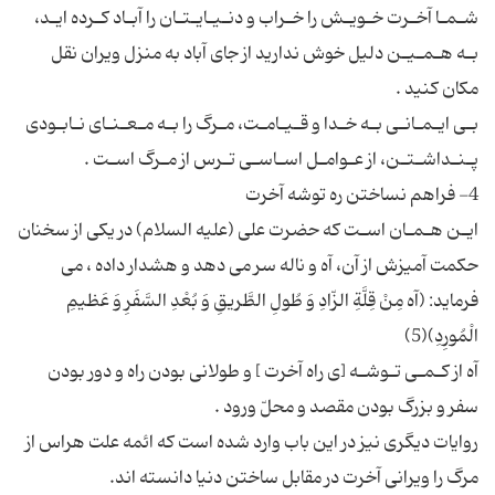
شـمـا آخـرت خـویـش را خـراب و دنـیـایـتـان را آبـاد كـرده ایـد،
بـه هـمـیـن دلیل خوش ندارید از جاى آباد به منزل ویران نقل
بـى ایـمـانـى بـه خـدا و قـیـامـت، مـرگ را بـه مـعـنـاى نـابـودى
ایـن هـمـان اسـت كه حضرت على (علیه السلام) در یكى از سخنان
حكمت آمیزش از آن، آه و ناله سر مى دهد و هشدار داده ، مى
فرماید: (آه مِنْ قِلَّةِ الزّادِ وَ طُولِ الطَّریقِ وَ بُعْدِ السَّفَرِ وَ عَظیمِ
آه از كـمـى تـوشـه [ى راه آخرت ] و طولانى بودن راه و دور بودن
روایات دیگری نیز در این باب وارد شده است که ائمه علت هراس از