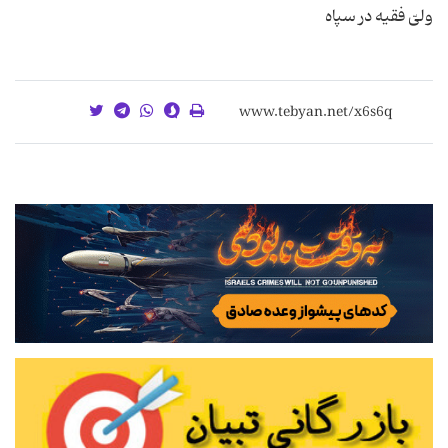
ولىّ فقیه در سپاه