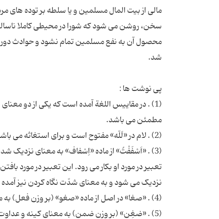
مالى از بیت المال مسلمین و یا سلطه بر توده هاى مرد
سخن، روشن مى شود که شورا در محیطى کاملا ناسالم
محصول آن به نفع مسلمین تمام نشود و حوادث دوران
(1) . در مقاییس اللغة آمده است که یکى از دو معنا
(3) . «اَسْفَفْتُ» از ماده «اِسْفاف» به معناى نزد
تعبیر در مورد او بکار مى رود. این تعبیر در مورد بافت