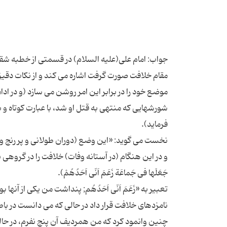
جواب: امام علی(علیه السلام) در قسمتی از خطبه شقشق
مقام خلافت صورت گرفت اشاره مى کند و از نکات دقیق و
موضع خود را در برابر این امر روشن مى سازد (و در اد
شورشهایى که منتهى به قتل او شد، با عبارت کوتاه و ب
نخست مى گوید: «این وضع (دوران طولانی و پر رنج و م
و در این هنگام (در آستانه وفات) خلافت را در گروهى به 
تعبیر به «زَعَمَ اَنّی اَحَدُهُم; پنداشت من یکى از آ
نامزدهاى خلافت قرار داد در حالى که مى دانست در با