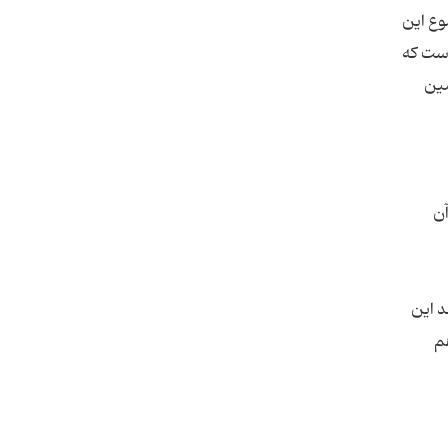
وع این
است که
مین
آن
د این
هم