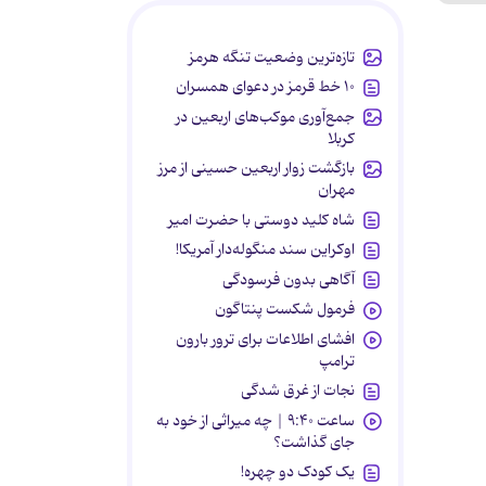
تازه‌ترین وضعیت تنگه هرمز
۱۰ خط قرمز در دعوای همسران
جمع‌آوری موکب‌های اربعین در
کربلا
بازگشت زوار اربعین حسینی از مرز
مهران
شاه کلید دوستی با حضرت امیر
اوکراین سند منگوله‌دار آمریکا!
آگاهی بدون فرسودگی
فرمول شکست پنتاگون
افشای اطلاعات برای ترور بارون
ترامپ
نجات از غرق شدگی
ساعت ۹:۴۰ | چه میراثی از خود به
جای گذاشت؟
یک کودک دو چهره!