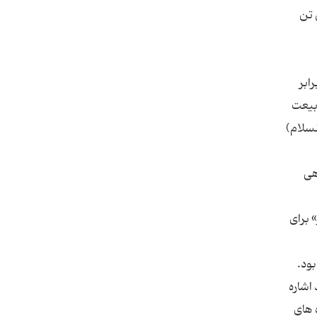
 تن
ابر
بیعت
لسلام)
هى
 براى
د اشاره
 هاى