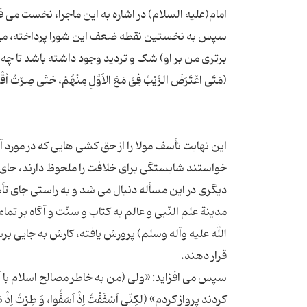
سپس به نخستین نقطه ضعف این شورا پرداخته، مى فرما
این نهایت تأسف مولا را از حق کشى هایى که در مورد
خواستند شایستگى براى خلافت را ملحوظ دارند، جاى
دیگرى در این مسأله دنبال مى شد و به راستى جاى تأ
مدینة علم النّبى و عالم به کتاب و سنّت و آگاه بر تما
الله علیه وآله وسلم) پرورش یافته، کارش به جایى بر
سپس مى افزاید: «ولى (من به خاطر مصالح اسلام با آ