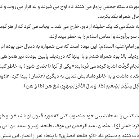
رت دسته جمعى پرواز مى کنند گاه اوج مى گیرند و به فراز مى روند و گا
نگامى که یک خلیفه از دور، خارج مى شد ـ ایجاب مى کرد که از هر گونه
ر امام(علیه السلام) این بوده است که من همواره به دنبال حق بوده ام و
ام گرفت اشاره کرده مى فرماید: «یکى از آنها (اعضاى شورا) به خاطر کی
قدم داشت و به خاطر دامادیش تمایل به دیگرى (عثمان) پیدا کرد، علاوه 
است کسى را به جانشینى خود منصوب کنى که مورد قبول تو باشد» و او طى
د: «على(ع) ، عثمان، عبدالرحمن بن عوف، طلحه، زبیر و سعد بن ابى 
 کنند و دستور داد «اَبُو طَلحه انصارى» با پنجاه نفر از انصار، این شش ن