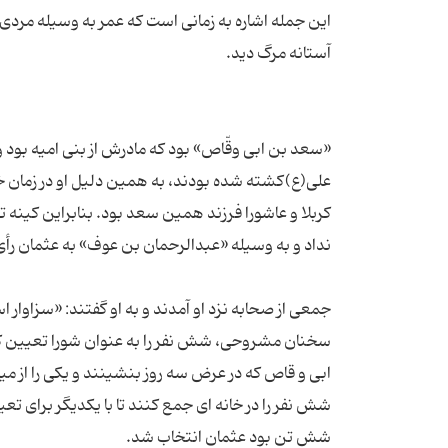
این جمله اشاره به زمانى است که عمر به وسیله مردى به
«سعد بن ابى وقّاص» بود که مادرش از بنى امیه بود و
على(ع)کشته شده بودند، به همین دلیل او در زمان خ
کربلا و عاشورا فرزند همین سعد بود. بنابراین کینه ت
جمعى از صحابه نزد او آمدند و به او گفتند: «سزاوار
سخنان مشروحى، شش نفر را به عنوان شورا تعیین کر
ابى و قاص که در عرض سه روز بنشینند و یکى را از میان 
شش نفر را در خانه اى جمع کنند تا با یکدیگر براى تع