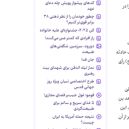
کدهای پیشواز پویش چله دعای
 در
عهد
چطور خودمان را از نظر ذهنی ۳۸
برابر قوی‌تر کنیم؟
کن ۲۰۲۵؛ جشنواره‌ای علیه خانواده
راز افرادی که کمتر ضرر می‌کنند!
دورود، سرزمین شگفتی‌های
طبیعت
 حادثه
جان فدا
) رأى
نماز لیله الدفن برای شهدای بیت
رهبری
طرح اختصاصی تبیان ویژه روز
جهانی قدس
ىّ
فومو؛ غول جیب‌بر فضای مجازی!
عد بن
۵ غذای سریع و سالم برای
 این
طبیعت‌گردی
از آن
نتیجه حمله آمریکا به ایران
چیست؟