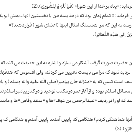
ید: « کدام زمان بود که در مقایسه من با نخستین آنها ـ یعنى ابوبکر
 آن حضرت صورت گرفت آشکار مى سازد و اشاره به این حقیقت مى کند که 
 تردید نبود که مرا مى بایست تعیین مى کردند، ولى افسوس که هدفها
سف است کسى که به «منزله جان پیامبر(صلى الله علیه وآله وسلم) و با
م مسائل اسلام بوده و از آغاز عمر در مکتب توحید و در کنار پیامبر اسلام(
سد که او را در ردیف «عبدالرحمن بن عوف»ها و «سعد وقّاص»ها و مانند آ
نها هماهنگى کردم) هنگامى که پایین آمدند پایین آمدم و هنگامى که پر