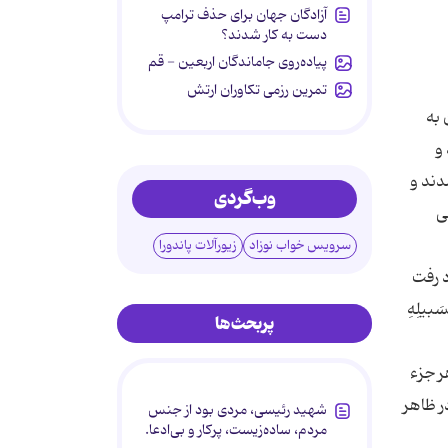
آزادگان جهان برای حذف ترامپ
دست به کار شدند؟
پیاده‌روی جاماندگان اربعین - قم
تمرین رزمی تکاوران ارتش
 به
و
دند و
وب‌گردی
ى
سرویس خواب نوزاد
زیورآلات پاندورا
د رفت
بیلِهِ
پربحث‌ها
ر جزء
ر ظاهر
شهید رئیسی، مردی بود از جنس
مردم، ساده‌زیست، پرکار و بی‌ادعا.