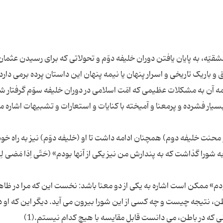
یّه، به پایان یافتن دوران خلیفه دوّم و تحولاتى که براى رسیدن عثمان
 باریک تاریخى و اسرار پنهان یا نیمه پنهان این داستان پرده برمى دارد 
امه آن به مشکلات عظیمى که امّت اسلامى در دوران خلیفه سوّم گرفتار ش
سیار فشرده و پرمعنا و آمیخته با کنایات و استعارات و تشبیهات اشاره م
حنت خلیفه دوم) همچنان ادامه داشت تا او (خلیفه دوّم) نیز به راه خو
شورا گذاشت که به پندارش من نیز یکى از آنها بودم» (حَتّى اِذا مَضى لِسَ
نها بودم» ممکن است اشاره به یکى از دو معنا باشد: نخست این که مرا در ظاه
طن، نتیجه چیست و چه کسى از این شورا بیرون مى آید. دیگر این که او د