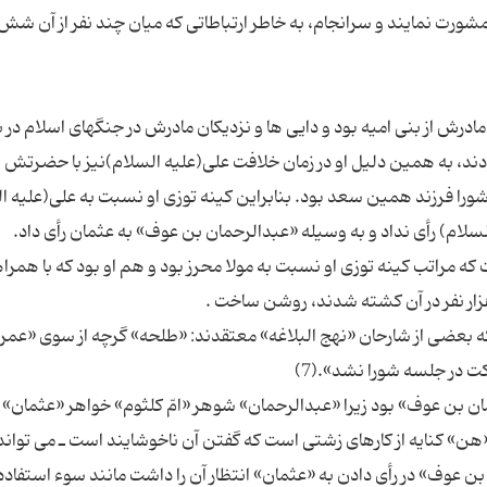
 مشورت نمایند و سرانجام، به خاطر ارتباطاتى که میان چند نفر از آن شش
ادرش از بنى امیه بود و دایی ها و نزدیکان مادرش در جنگهاى اسلام در بر
د، به همین دلیل او در زمان خلافت على(علیه السلام)نیز با حضرتش 
اشورا فرزند همین سعد بود. بنابراین کینه توزى او نسبت به على(علیه ا
 مراتب کینه توزى او نسبت به مولا محرز بود و هم او بود که با همرا
 که بعضى از شارحان «نهج البلاغه» معتقدند: «طلحه» گرچه از سوى «عمر»
 با توجّه به این که واژه «هن» کنایه از کارهاى زشتى است که گفتن آن ناخوشایند است ـ مى توان
بن عوف» در رأى دادن به «عثمان» انتظار آن را داشت مانند سوء استفاده