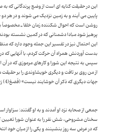
این در حقیقت کنایه اى است از وضع پرندگانى که به صو
روشن است که احوال شکننده زمان خلفا ـ مخصوصاً به ه
این احتمال نیز در تفسیر این جمله وجود دارد که منظو
سپس به نتیجه این شورا و کارهاى مرموزى که در آن انج
از من روى بر تافت و دیگرى خویشاوندى را بر حقیقت م
جمعى از صحابه نزد او آمدند و به او گفتند: سزاوار 
سخنان مشروحى، شش نفر را به عنوان شورا تعیین کر
که در عرض سه روز بنشینند و یکى را از میان خود انتخاب