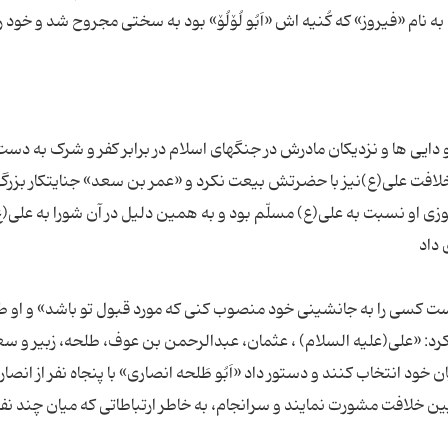
 نام «فیروز» که کُنیه اش «اَبُو لُۆلُۆ» بود به سختى مجروح شد و خود را
 دایی ها و نزدیکان مادرش در جنگهاى اسلام در برابر کفر و شرک به دست
لافت على(ع)نیز با حضرتش بیعت نکرد و «عمر بن سعد» جنایتکار بزرگ
وزى او نسبت به على(ع) مسلّم بود و به همین دلیل در آن شورا به على(ع
 است کسى را به جانشینى خود منصوب کنى که مورد قبول تو باشد» و او ط
د: «على(علیه السلام) ، عثمان، عبدالرحمن بن عوف، طلحه، زبیر و س
خود انتخاب کنند و دستور داد «اَبُو طَلحه انصارى» با پنجاه نفر از انصار،
یین خلافت مشورت نمایند و سرانجام، به خاطر ارتباطاتى که میان چند نفر 