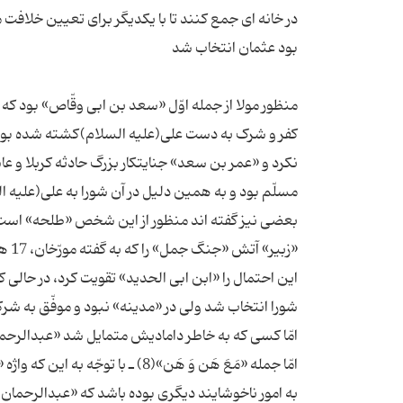
در خانه اى جمع کنند تا با یکدیگر براى تعیین خلافت
منظور مولا از جمله اوّل «سعد بن ابى وقّاص» بود که م
کفر و شرک به دست على(علیه السلام)کشته شده بودن
نکرد و «عمر بن سعد» جنایتکار بزرگ حادثه کربلا و ع
بعضى نیز گفته اند منظور از این شخص «طلحه» است که
این احتمال را «ابن ابى الحدید» تقویت کرد، در حالى
امّا جمله «مَعَ هَن وَ هَن»(8) ـ
به امور ناخوشایند دیگرى بوده باشد که «عبدالرحمان 