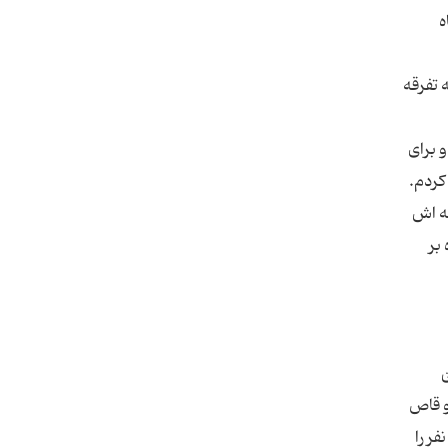
ه
 تفرقه
 براى
نه اش
بر
ّ
و قاص
فر را