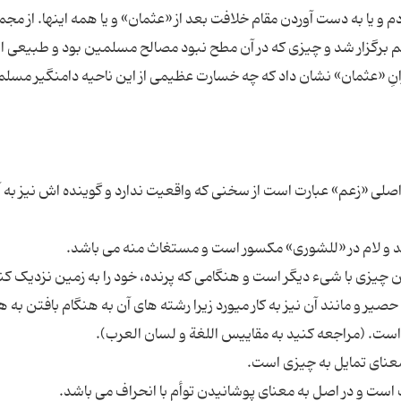
م و یا به دست آوردن مقام خلافت بعد از «عثمان» و یا همه اینها. از مجم
 برگزار شد و چیزى که در آن مطح نبود مصالح مسلمین بود و طبیعى 
ِ «عثمان» نشان داد که چه خسارت عظیمى از این ناحیه دامنگیر مسل
ى اصلى «زعم» عبارت است از سخنى که واقعیت ندارد و گوینده اش نیز به 
یک شدن چیزى با شىء دیگر است و هنگامى که پرنده، خود را به زمین نزدیک کن
ن حصیر و مانند آن نیز به کار مىورد زیرا رشته هاى آن به هنگام بافتن به 