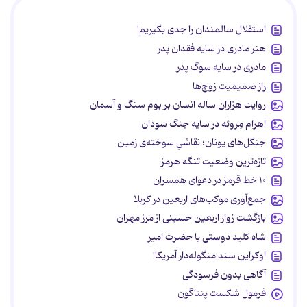
استقلال سالمندان را جدی بگیریم!
هنر مادری در سایه‌ فقدان پدر
مادری در سایه سوگ پدر
راز صمیمیت زوج‌ها
روایت هزاران ساله انسان بر بوم سنگ و آسمان
اهرام مِروئه در سایه جنگ سودان
جنگل‌های یونان؛ نقاشیِ سوخته‌ی زمین
تازه‌ترین وضعیت تنگه هرمز
۱۰ خط قرمز در دعوای همسران
جمع‌آوری موکب‌های اربعین در کربلا
بازگشت زوار اربعین حسینی از مرز مهران
شاه کلید دوستی با حضرت امیر
اوکراین سند منگوله‌دار آمریکا!
آگاهی بدون فرسودگی
فرمول شکست پنتاگون