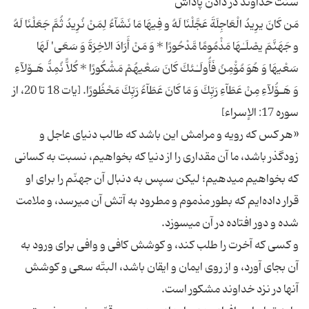
مَن‌ كَانَ یرِیدُ الْعَاجِلَةَ عَجَّلْنَا لَهُ و فِیهَا مَا نَشَآءُ لِمَنْ نُرِیدُ ثُمَّ جَعَلْنَا لَهُ
و جَهَنَّمَ یصْلَـٰهَا مَذْمُومًا مَّدْحُورًا * وَ مَنْ أَرَادَ الاخِرَةَ وَ سَعَی‌' لَهَا
سَعْیهَا وَ هُوَ مُۆْمِنُ فَأُولَـٰئكَ كَانَ سَعْیهُمْ مَشْكُورًا * كُلاًّ نُمِدُّ هَـۆلآءِ
وَ هَـۆُلآءِ مِنْ عَطَآءِ رَبِّكَ وَ مَا كَانَ عَطَآءُ رَبِّكَ مَحْظُورًا. [یات‌ 18 تا 20، از
«هر كس‌ كه‌ رویه‌ و مرامش‌ این‌ باشد كه‌ طالب‌ دنیای‌ عاجل‌ و
زودگذر باشد، ما آن‌ مقداری‌ را از دنیا كه‌ بخواهیم‌، نسبت‌ به‌ كسانی‌
كه‌ بخواهیم‌ میدهیم‌؛ لیكن‌ سپس‌ به‌ دنبال‌ آن‌ جهنّم‌ را برای‌ او
قرار داده‌ایم‌ كه‌ بطور مذموم‌ و مطرود به‌ آتش‌ آن‌ میرسد، و ملامت‌
و كسی‌ كه‌ آخرت‌ را طلب‌ كند، و كوشش‌ كافی‌ و وافی‌ برای‌ ورود به‌
آن‌ بجای‌ آورد، و از روی‌ ایمان‌ و ایقان‌ باشد، البتّه‌ سعی‌ و كوشش‌