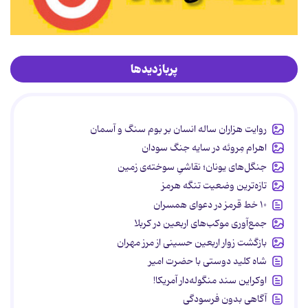
پربازدیدها
روایت هزاران ساله انسان بر بوم سنگ و آسمان
اهرام مِروئه در سایه جنگ سودان
جنگل‌های یونان؛ نقاشیِ سوخته‌ی زمین
تازه‌ترین وضعیت تنگه هرمز
۱۰ خط قرمز در دعوای همسران
جمع‌آوری موکب‌های اربعین در کربلا
بازگشت زوار اربعین حسینی از مرز مهران
شاه کلید دوستی با حضرت امیر
اوکراین سند منگوله‌دار آمریکا!
آگاهی بدون فرسودگی