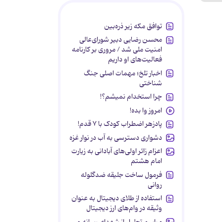
توافق مکه زیر ذره‌بین
محسن رضایی دبیر شورای‌عالی
امنیت ملی شد / مروری بر کارنامه
فعالیت‌های او داریم
اخبار تلخ؛ مهمات اصلی جنگ
شناختی
چرا استخدام نمیشم؟!
امروز وا بده!
پادزهر اضطراب کودک با ۷ قدم!
دشواری دسترسی به آب در نوار غزه
اعزام زائر اولی‌های آبادانی به زیارت
امام هشتم
فرمول ساخت جلیقه ضدگلوله
روانی
استفاده از طلای دیجیتال به عنوان
وثیقه در وام‌های ارز دیجیتال
مراسم تجلیل از شهدای رسانه و