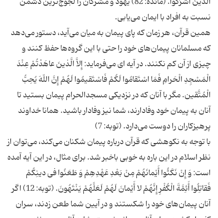
الَّذینَ أَشْرَکُوا. (مائده: 82) یهود و مشرکان را لجوج‌ترین دشمن
همین قرآن، هر زمان که پای پیمان به میان می‌آید، دستور می‌دهد
که مسلمانان پیمان‌های خود را حتی با این گروه‌ها حفظ کنند و
چیزی از آن کم نکنند. در آیه ای می‌فرماید: إِلاَّ الَّذینَ عاهَدْتُمْ عِنْدَ
الْمَسْجِدِ الْحَرامِ فَمَا اسْتَقامُوا لَکُمْ فَاسْتَقیمُوا لَهُمْ إِنَّ اللّهَ یُحِبُّ
الْمُتَّقین. مگر با آنان که در نزدیکی مسجدالحرام پیمان بستید تا
آنان به پیمان خود وفادارند، شما نیز وفادار باشید. همانا خداوند
با توجه به نکوهشی که قرآن درباره پیمان شکنان می‌کند، می‌توان از
نظر اسلام در این باره به خوبی باخبر شد. برای مثال، در این آیه آمده
است: وَ إِنْ نَکَثُوا أَیْمانَهُمْ مِنْ بَعْدِ عَهْدِهِمْ وَ طَعَنُوا فی دینِکُمْ
فَقاتِلُوا أَئِمَّةَ الْکُفْرِ إِنَّهُمْ لا أَیْمانَ لَهُمْ لَعَلَّهُمْ یَنْتَهُونَ. (توبه: 12) اگر
آنان پیمان‌های خود را شکستند و در آیین شما طعن زدند، سران