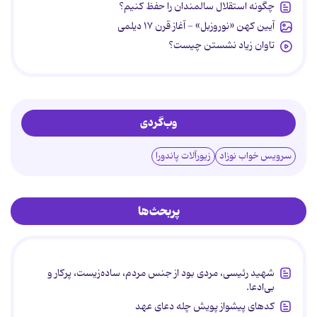
چگونه استقلال سالمندان را حفظ کنیم؟
آیین کهن «نوروزبل» - آغاز قرن ۱۷ دیلمی
تاوان زیاد نشستن چیست؟
وب‌گردی
سرویس خواب نوزاد
زیورآلات پاندورا
پربحث‌ها
شهید رئیسی، مردی بود از جنس مردم، ساده‌زیست، پرکار و
بی‌ادعا.
کدهای پیشواز پویش چله دعای عهد