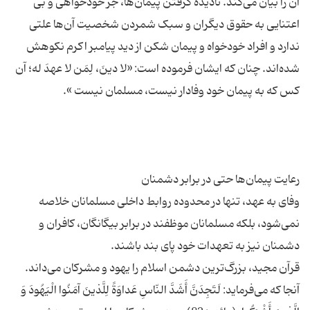
آن را بیان می‌کند. نادیده گرفتن پیمان‌ها، جز خودخواهی و بی
اعتنایی به حقوق دیگران و سبک شمردن شخصیت آن‌ها علتی
ندارد و افراد خودخواه و پیمان شکن از دید پیامبر اکرم نکوهش
شده‌اند. چنان که ایشان فرموده است: «لا دینَ، لِمَن لا عهدَ له؛ آن
وفای به عهد، تنها در محدوده روابط داخلی مسلمانان خلاصه
نمی‌شود، بلکه مسلمانان موظفند در برابر بیگانگان، کافران و
قرآن مجید، بزرگ‌ترین دشمن اسلام را یهود و مشرکان می‌داند.
آنجا که می‌فرماید: لَتَجِدَنَّ أَشَدَّ النّاسِ عَداوَةً لِلَّذینَ آمَنُوا الْیَهُودَ وَ