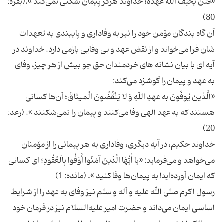
«فَلَنْ یُخْلِفَ اللّهُ عَهْدَهُ؛ خداوند هرگز پیمان شکنی نمی‌کند ».(بقره:
آن گاه بندگان مۆمن خود را نیز به وفاداری و پایبندی به تعهدات
شان فرا می‌خواند و از نقض عهد و بی وفایی بازمی دارد. خداوند در
آیه ای با بیان نشانه های خردمندان حق جو بیش از هر چیز، وفای
«الَّذینَ یُوفُونَ به عهدِ اللّهِ وَ لا یَنْقُضُونَ الْمیثاقَ؛ آن‌ها کسانی
هستند که به عهد الهی وفا می‌کنند و پیمان را نمی‌شکنند ». (رعد:
خداوند حکیم، در آیه دیگری، وفاداری به هر پیمانی را از مۆمنان
می‌خواهد و می‌فرماید: «یا أَیُّهَا الَّذینَ آمَنُوا أَوْفُوا بِالْعُقُودِ؛ ای کسانی
رسول اکرم صلی الله علیه و آله و سلم نیز وفای به عهد را از شرایط
اساسی ایمان می‌داند و حضرت امیر علیه‌السلام نیز در فرمان خود