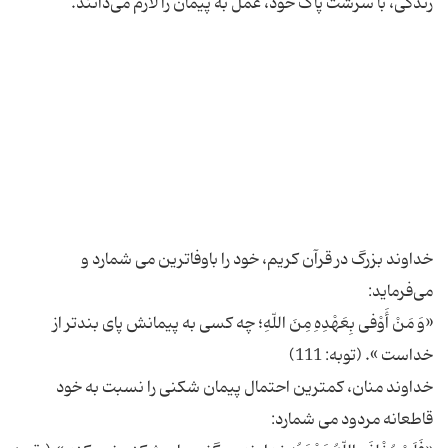
خداوند بزرگ در قرآن کریم، خود را باوفاترین می شمارد و
«وَ مَنْ أَوْفی بِعَهْدِهِ مِنَ اللّهِ؛ چه کسی به پیمانش پای بندتر از
خداوند منان، کمترین احتمال پیمان شکنی را نسبت به خود