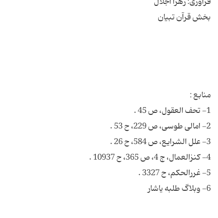
6- وبلاگ طلبه یاشار