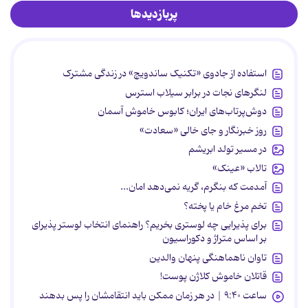
پربازدیدها
استفاده از جادوی «تکنیک ساندویچ» در زندگی مشترک
لنگرهای نجات در برابر سیلاب استرس
دوش‌پرتاب‌های ایران؛ کابوس خاموش آسمان
روز خبرنگار و جای خالی «سعادت»
در مسیر تولد ابریشم
تالاب «عینک»
آمدمت که بنگرم، گریه نمی‌دهد امان...
تخم مرغ خام یا پخته؟
برای پذیرایی چه لوستری بخریم؟ راهنمای انتخاب لوستر پذیرای
بر اساس متراژ و دکوراسیون
تاوان ناهماهنگی پنهان والدین
قاتلان خاموش کلاژن پوست!
ساعت ۹:۴۰ | در هر زمان ممکن باید انتقامشان را پس بدهند