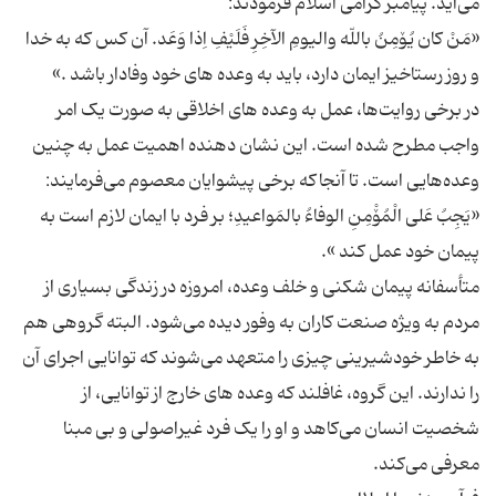
«مَنْ کان یُۆمِنُ باللّه والیومِ الآخِرِ فَلَیْفِ اِذا وَعَد. آن کس که به خدا
در برخی روایت‌ها، عمل به وعده های اخلاقی به صورت یک امر
واجب مطرح شده است. این نشان دهنده اهمیت عمل به چنین
«یَجِبُ عَلی الْمُۆْمِنِ الوفاءُ بالمَواعیدِ؛ بر فرد با ایمان لازم است به
متأسفانه پیمان شکنی و خلف وعده، امروزه در زندگی بسیاری از
مردم به ویژه صنعت کاران به وفور دیده می‌شود. البته گروهی هم
به خاطر خودشیرینی چیزی را متعهد می‌شوند که توانایی اجرای آن
را ندارند. این گروه، غافلند که وعده های خارج از توانایی، از
شخصیت انسان می‌کاهد و او را یک فرد غیراصولی و بی مبنا