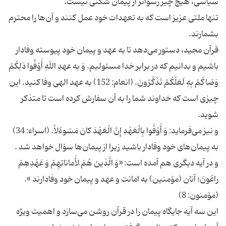
تنها ملتی عزیز است که به تعهدات خود عمل کنند و آن‌ها را محترم
قرآن مجید، دستور می‌دهد تا به عهد و پیمان خود پیوسته وفادار
باشیم و بدانیم که در برابر خدا مسئولیم. وَ به عهدِ اللّهِ أَوْفُوا ذلِکُمْ
وَصّاکُمْ بِهِ لَعَلَّکُمْ تَذَکَّرُونَ. (انعام: 152) به عهد الهی وفا کنید. این
چیزی است که خداوند شما را به آن سفارش کرده است تا متذکر
و نیز می‌فرماید: وَ أَوْفُوا بِالْعَهْدِ إِنَّ الْعَهْدَ کانَ مَسْوءُلاً. (اسراء: 34)
و در آیه دیگری هم آمده است: «وَ الَّذینَ هُمْ ِلأَماناتِهِمْ وَ عَهْدِهِمْ
راعُونَ؛ آنان (مۆمنین) به امانت و عهد و پیمان خود وفادارند ».
این سه آیه جایگاه پیمان را در قرآن روشن می‌سازد و اهمیت ویژه