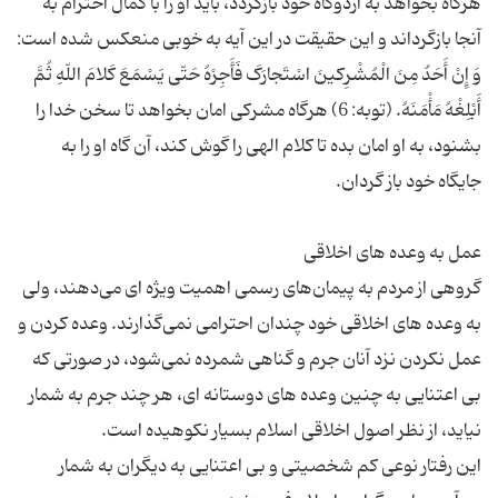
هرگاه بخواهد به اردوگاه خود بازگردد، باید او را با کمال احترام به
آنجا بازگرداند و این حقیقت در این آیه به خوبی منعکس شده است:
وَ إِنْ أَحَدٌ مِنَ الْمُشْرِکینَ اسْتَجارَکَ فَأَجِرْهُ حَتّی یَسْمَعَ کَلامَ اللّهِ ثُمَّ
أَبْلِغْهُ مَأْمَنَهُ. (توبه: 6) هرگاه مشرکی امان بخواهد تا سخن خدا را
بشنود، به او امان بده تا کلام الهی را گوش کند، آن گاه او را به
گروهی از مردم به پیمان‌های رسمی اهمیت ویژه ای می‌دهند، ولی
به وعده های اخلاقی خود چندان احترامی نمی‌گذارند. وعده کردن و
عمل نکردن نزد آنان جرم و گناهی شمرده نمی‌شود، در صورتی که
بی اعتنایی به چنین وعده های دوستانه ای، هر چند جرم به شمار
این رفتار نوعی کم شخصیتی و بی اعتنایی به دیگران به شمار