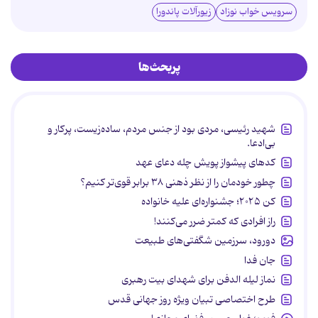
سرویس خواب نوزاد
زیورآلات پاندورا
پربحث‌ها
شهید رئیسی، مردی بود از جنس مردم، ساده‌زیست، پرکار و
بی‌ادعا.
کدهای پیشواز پویش چله دعای عهد
چطور خودمان را از نظر ذهنی ۳۸ برابر قوی‌تر کنیم؟
کن ۲۰۲۵؛ جشنواره‌ای علیه خانواده
راز افرادی که کمتر ضرر می‌کنند!
دورود، سرزمین شگفتی‌های طبیعت
جان فدا
نماز لیله الدفن برای شهدای بیت رهبری
طرح اختصاصی تبیان ویژه روز جهانی قدس