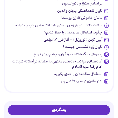
بر اساس متراژ و دکوراسیون
تاوان ناهماهنگی پنهان والدین
قاتلان خاموش کلاژن پوست!
ساعت ۹:۴۰ | در هر زمان ممکن باید انتقامشان را پس بدهند
چگونه استقلال سالمندان را حفظ کنیم؟
آیین کهن «نوروزبل» - آغاز قرن ۱۷ دیلمی
تاوان زیاد نشستن چیست؟
پنجره‌ای به گذشته؛ خبرنگاران، چشم بیدار تاریخ
آماده‌سازی مواکب جاده‌های منتهی به مشهد در آستانه شهادت
امام رضا علیه السلام
استقلال سالمندان را جدی بگیریم!
هنر مادری در سایه‌ فقدان پدر
وب‌گردی