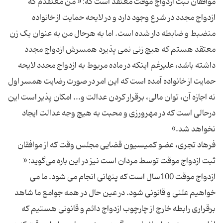
موافقان ثبت ازدواج موقت معتقد است كه: « من معتقدم که
ازدواج مجدد در شرع وجود دارد و در لایحه حمایت از خانواده
منضبط و ضابطه دار شده است. اما به هرحال من به عنوان یک زن
معتقد هستم که هیچ زنی نمی پذیرد همسرش ازدواج مجدد
داشته باشد، علیرغم اینکه در ماده مربوط به ازدواج مجدد لایحه
حمایت از خانواده آمده است که این امر در صورت رضایت همسر اول
نه اجازه آن، توان مالی، برقرار کردن عدالت و... امکان پذیر است این
درحالی است که در مهرورزی و محبت به هیچ وجه عدالت ایجاد
فرهاد تجری، عضو کمیسیون قضایی مجلس وقت كه از موافقان
ثبت ازدواج موقت توسط مردان است نیز در این باره می‌گوید: «
ازدواج موقت 100سال است که پنهانی انجام می شود. ما می
خواهیم علنی و قانونی شود. در عین حال در همه جوامع ما شاهد
برقراری رابطه خارج از چارچوب ازدواج دائم و قانونی هستیم که