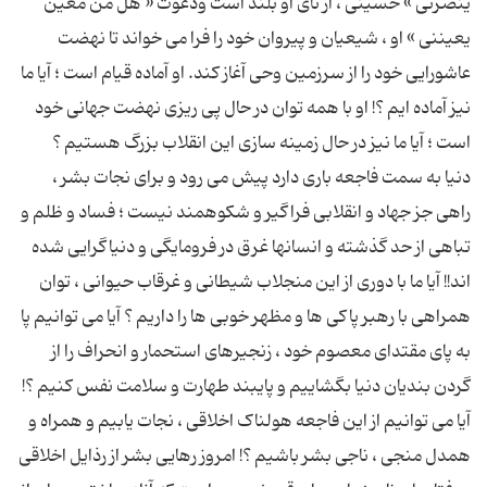
ینصرنی » حسینی ، از نای او بلند است ودعوت « هل من معین
یعیننی » او ، شیعیان و پیروان خود را فرا می خواند تا نهضت
عاشورایی خود را از سرزمین وحی آغاز کند. او آماده قیام است ؛ آیا ما
نیز آماده ایم ؟! او با همه توان در حال پی ریزی نهضت جهانی خود
دنیا به سمت فاجعه باری دارد پیش می رود و برای نجات بشر ،
راهی جز جهاد و انقلابی فراگیر و شکوهمند نیست ؛ فساد و ظلم و
تباهی از حد گذشته و انسانها غرق در فرومایگی و دنیاگرایی شده
اند!! آیا ما با دوری از این منجلاب شیطانی و غرقاب حیوانی ، توان
همراهی با رهبر پاکی ها و مظهر خوبی ها را داریم ؟ آیا می توانیم پا
به پای مقتدای معصوم خود ، زنجیرهای استحمار و انحراف را از
گردن بندیان دنیا بگشاییم و پایبند طهارت و سلامت نفس کنیم ؟!
آیا می توانیم از این فاجعه هولناک اخلاقی ، نجات یابیم و همراه و
همدل منجی ، ناجی بشر باشیم ؟! امروز رهایی بشر از رذایل اخلاقی