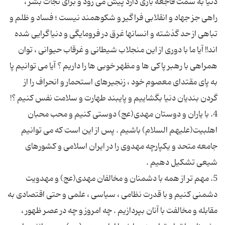
دنیا به سمت فاجعه باری دارد پیش می رود و برای نجات بشر ،
راهی جز جهاد و انقلابی فراگیر و شکوهمند نیست ؛ فساد و ظلم و
تباهی از حد گذشته و انسانها غرق در فرومایگی و دنیاگرایی شده
اند!! آیا ما با دوری از این منجلاب شیطانی و غرقاب حیوانی ، توان
همراهی با رهبر پاکی ها و مظهر خوبی ها را داریم ؟ آیا می توانیم پا
به پای مقتدای معصوم خود ، زنجیرهای استحمار و انحراف را از
4. با یاران و دوستان مهدی(عج) دوستی کنیم و محب محبان
اهلبیت(علیهم السلام) باشیم . پس از این است که می توانیم
جامعه متحد و یکپارچه مهدوی را در ایران اسلامی و کشورهای
5. مهم تر از همه با دشمنان و مخالفان مهدی(عج) و مهدویت
دشمنی کنیم و با قدرت نظامی ، سیاسی ، علمی و حتی اقتصادی به
مقابله و مخالفت با آنان بپردازیم . چه امروز و چه در عصر ظهور ،