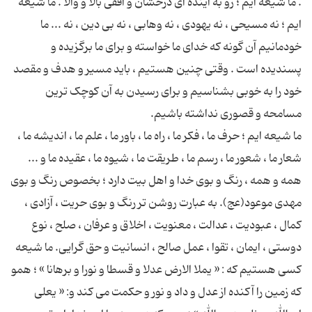
. ما شیعه ایم ؛ رو به آینده ای درخشان و افقی بالا و والا . ما شیعه
ایم ؛ نه مسیحی ، نه یهودی ، نه وهابی ، نه بی دین ، نه ... ما
خودمانیم آن گونه که خدای ما خواسته و برای ما برگزیده و
پسندیده است . وقتی چنین هستیم ، باید مسیر و هدف و مقصد
خود را به خوبی بشناسیم و برای رسیدن به آن کوچک ترین
ما شیعه ایم ؛ حرف ما ، فکر ما ، راه ما ، باور ما ، علم ما ، اندیشه ما ،
شعار ما ، شعور ما ، رسم ما ، طریقت ما ، شیوه ما ، عقیده ما و ...
همه و همه ، رنگ و بوی خدا و اهل بیت دارد ؛ بخصوص رنگ و بوی
مهدی موعود(عج). به عبارت روشن تر رنگ و بوی حریت ، آزادی ،
کمال ، عبودیت ، عدالت ، معنویت ، اخلاق و عرفان ، صلح ، نوع
دوستی ، ایمان ، تقوا ، عمل صالح ، انسانیت و حق گرایی. ما شیعه
کسی هستیم که : « یملا الارض عدلا و قسطا و نورا و برهانا » ؛ همو
که زمین را آکنده از عدل و داد و نور و حکمت می کند و: « یعلی