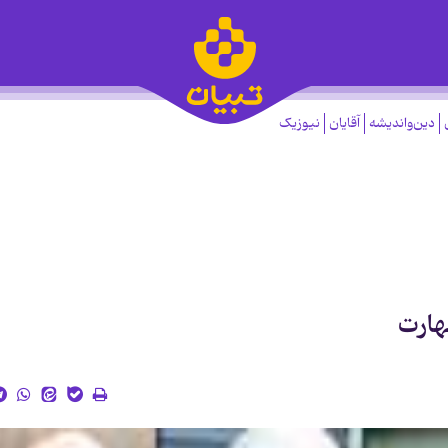
دین‌واندیشه
آقایان
نیوزیک
هارت