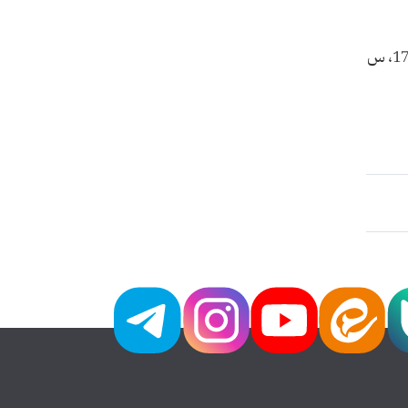
(استفتائات موجود در واحد پاسخ به سوالات، هزار و یک مساله فقهی مهدی موعود (عج) ، دوم، ج 2، ص 18، س 49 و ج 1 ، ص17، س