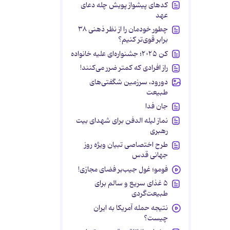
کدهای پیشواز پویش چله دعای
عهد
چطور خودمان را از نظر ذهنی ۳۸
برابر قوی‌تر کنیم؟
کن ۲۰۲۵؛ جشنواره‌ای علیه خانواده
راز افرادی که کمتر ضرر می‌کنند!
دورود، سرزمین شگفتی‌های
طبیعت
جان فدا
نماز لیله الدفن برای شهدای بیت
رهبری
طرح اختصاصی تبیان ویژه روز
جهانی قدس
فومو؛ غول جیب‌بر فضای مجازی!
۵ غذای سریع و سالم برای
طبیعت‌گردی
نتیجه حمله آمریکا به ایران
چیست؟