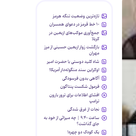
تازه‌ترین وضعیت تنگه هرمز
۱۰ خط قرمز در دعوای همسران
جمع‌آوری موکب‌های اربعین در
کربلا
بازگشت زوار اربعین حسینی از مرز
مهران
شاه کلید دوستی با حضرت امیر
اوکراین سند منگوله‌دار آمریکا!
آگاهی بدون فرسودگی
فرمول شکست پنتاگون
افشای اطلاعات برای ترور بارون
ترامپ
نجات از غرق شدگی
ساعت ۹:۴۰ | چه میراثی از خود به
جای گذاشت؟
یک کودک دو چهره!