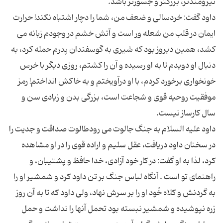
داود گفت: خردسالی و ضعف من، شما را دچار اشتباه نكند! حرارت
ایمان در قلب من شعله ور است و آتش خشم در وجودم زبانه می
كشد، همین دیروز بود كه شیری به گوسفندان پدرم حمله كرد، به
دنبال او دویدم تا به او رسیده و آن را كشتم، روزی دیگر با خرس
خونخواری برخورد كردم، با او درآویختم و به خاكش انداختم! رمز
موفقیت روحیه قوی و شجاعت است، بزرگی بدن و زیادی سن و
داود علیه السلام به جنگ جالوت می رودطالوت صداقت و جدیت را
در سخنان داود دریافت، عقل سلیم و اراده قوی را در او مشاهده
كرد، لذا به او گفت: در كار خود آزادی، خدا حافظ و پشتیبان، و
راهنمای تو است . آنگاه لباس جنگ بر تن داود كرد و شمشیر او را
به گردنش و كلاه خُود او را بر سرش نهاد، ولی داود كه تا به آن روز
زره نپوشیده و شمشیر نبسته بود تحمل آنها را نداشت و حمل