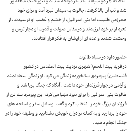
آنگاه كه هر دو سپاه با یكدیگر مواجه شدند و تنور جنگ شعله ور
شد و تب آن بالا گرفت، جالوت به میدان نبرد آمد و برای خود
همرزمی طلبید، اما بنی اسرائیل، از خشم و غضب او ترسیدند، از
نعره او بر خود لرزیدند و در مقابل صولت و قدرت او دچار ترس و
در قریه بیت اللحم( شهری نزدیك بیت المقدس در كشور
فلسطین) پیرمردی سالخورده زندگی می كرد. او زندگی سعادتمند
و آرامی در جوار فرزندان خود داشت . آنگاه كه جنگ برپا شد و
طالوت بنی اسرائیل را برای نبرد مهیا می كرد، این پیرمرد سه تن از
فرزندان بزرگ خود را انتخاب كرد و گفت: وسائل سفر و اسلحه های
خود را بردارید و به كمك برادران خویش بشتابید و وظیفه خود را در