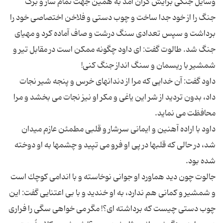
وسایل جنگی برایش گران آمد به همین جهت تمام ساز و برگ
جنگ را از خود جدا ساخت و چوب دستی و فلاخن اختصاصی خود را
برداشت و سپس تعدادی سنگ درشت و صاف آماده كرد و مهیای
جنگ شد. طالوت گفت: ای داود چگونه ممكن است در مقابل تیر و
داود گفت: آن خدایی كه مرا از دندانهای خرس و پنجه شیر نجات
داد، بدون تردید از شر این یاغی و مكر او نیز نجات می بخشد و مرا
داود با اراده آهنین و ایمانی سرشار و قلبی مطمئن عازم میدان
شد، در حالی كه قلبها در پی او فرو می تپید و چشمها به او دوخته
جالوت چون دید هماورد او جوانی نوخاسته و با اندامی كوچك است
و شمشیر و كمانی هم ندارد، به او خندید و با بی اعتنایی گفت: این
چوب دستی چیست كه برداشته ای؟! مگر می خواهی سگی را فراری