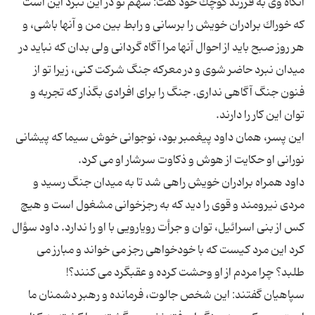
آنگاه وی به فرزند كوچك خود گفت: سهم تو در این نبرد این است
كه خوراك برادران خویش را برسانی و رابط بین من و آنها باشی، و
هر روز صبح باید از احوال آنها مرا آگاه گردانی ولی بدان كه نباید در
میدان نبرد حاضر شوی و در معركه جنگ شركت كنی، زیرا تو از
فنون جنگ آگاهی نداری. جنگ را برای افرادی بگذار كه تجربه و
این پسر، همان داود پیغمبر بود، نوجوانی خوش سیما كه پیشانی
داود همراه برادران خویش راهی شد تا به میدان جنگ رسید و
مردی نیرومند و قوی را دید كه به رجزخوانی مشغول است و هیچ
كس از بنی اسرائیل، توان و جرأت رویارویی با او را ندارد. داود سؤال
كرد این مرد كیست كه با خودخواهی رجز می خواند و مبارز می
سپاهیان گفتند: این شخص جالوت، فرمانده و رهبر دشمنان ما