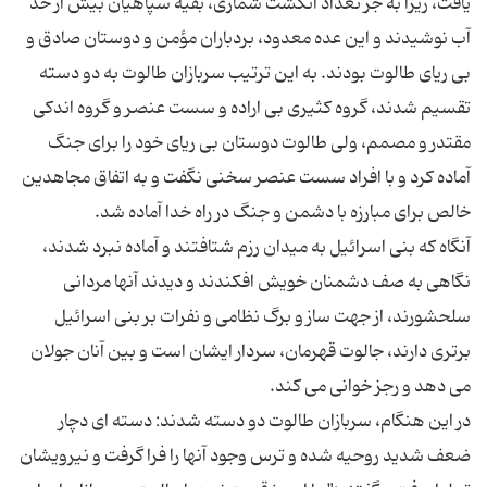
یافت، زیرا به جز تعداد انگشت شماری، بقیه سپاهیان بیش از حد
آب نوشیدند و این عده معدود، بردباران مؤمن و دوستان صادق و
بی ریای طالوت بودند. به این ترتیب سربازان طالوت به دو دسته
تقسیم شدند، گروه كثیری بی اراده و سست عنصر و گروه اندكی
مقتدر و مصمم، ولی طالوت دوستان بی ریای خود را برای جنگ
آماده كرد و با افراد سست عنصر سخنی نگفت و به اتفاق مجاهدین
آنگاه كه بنی اسرائیل به میدان رزم شتافتند و آماده نبرد شدند،
نگاهی به صف دشمنان خویش افكندند و دیدند آنها مردانی
سلحشورند، از جهت ساز و برگ نظامی و نفرات بر بنی اسرائیل
برتری دارند، جالوت قهرمان، سردار ایشان است و بین آنان جولان
در این هنگام، سربازان طالوت دو دسته شدند: دسته ای دچار
ضعف شدید روحیه شده و ترس وجود آنها را فرا گرفت و نیرویشان