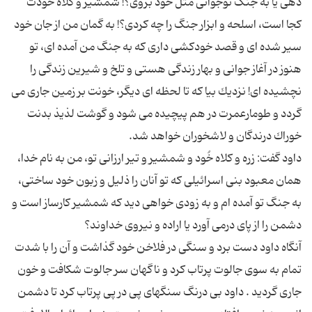
دهی یا به جنگ نوجوانی مثل خود بروی؟! شمشیر و كلاه خُودت
كجا است، اسلحه و ابزار جنگ را چه كردی؟! به گمان من از جان خود
سیر شده ای و قصد خودكشی داری كه به جنگ من آمده ای، تو
هنوز در آغاز جوانی و بهار زندگی هستی و تلخ و شیرین زندگی را
نچشیده ای! نزدیك بیا كه تا لحظه ای دیگر، خونت بر زمین جاری می
گردد و طومارعمرت در هم پیچیده می شود و گوشت لذیذ بدنت
داود گفت: زره و كلاه خُود و شمشیر و تیر ارزانی تو، من به نام خدا،
همان معبود بنی اسرائیلی كه تو آنان را ذلیل و زبون خود ساختی،
به جنگ تو آمده ام و به زودی خواهی دید كه شمشیر كارساز است و
آنگاه داود دست برد و سنگی در فلاخن خود گذاشت و آن را با شدت
تمام به سوی جالوت پرتاب كرد و ناگهان سر جالوت شكافت و خون
جاری گردید . داود بی درنگ سنگهای پی در پی پرتاب كرد تا دشمن