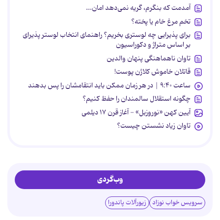
آمدمت که بنگرم، گریه نمی‌دهد امان...
تخم مرغ خام یا پخته؟
برای پذیرایی چه لوستری بخریم؟ راهنمای انتخاب لوستر پذیرای
بر اساس متراژ و دکوراسیون
تاوان ناهماهنگی پنهان والدین
قاتلان خاموش کلاژن پوست!
ساعت ۹:۴۰ | در هر زمان ممکن باید انتقامشان را پس بدهند
چگونه استقلال سالمندان را حفظ کنیم؟
آیین کهن «نوروزبل» - آغاز قرن ۱۷ دیلمی
تاوان زیاد نشستن چیست؟
وب‌گردی
سرویس خواب نوزاد
زیورآلات پاندورا