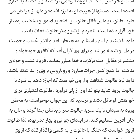
است و هر كس به جنگ او رفته زخمی برگشته و یا كشته به كناری
افتاده است . دستها از هیبت او به لرزه افتاده و دلها از هولش می
طپد. طالوت پاداش قاتل جالوت را افتخار دامادی و سلطنت بعد از
داود با شنیدن این داستان، به هیجان آمد و آتش غیرت و حمیت
در دل او شعله ور شد و برای وی گران آمد كه كافری خودخواه و
متكبر در مقابل امت برگزیده خدا مبارز بطلبد، فریاد كشد و جولان
داود نزد طالوت شتافت و از وی خواست كه اجازه دهد به نبرد با
جالوت برود شاید بتواند او را از پای درآورد . طالوت اعتباری برای
خواهش او قائل نشد و ترسید كه این جوان نوخواسته به محض
ورود به میدان با یك ضربه جالوت سر از بدنش جدا گردد و جان به
جان آفرین تسلیم كند. در ابتدای جوانی و بهار عمر بود، لذا طالوت
از وی خواست كه جنگ با جالوت را به كسی واگذار كند كه از وی