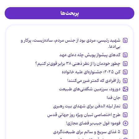
پربحث‌ها
شهید رئیسی، مردی بود از جنس مردم، ساده‌زیست، پرکار و
بی‌ادعا.
کدهای پیشواز پویش چله دعای عهد
چطور خودمان را از نظر ذهنی ۳۸ برابر قوی‌تر کنیم؟
کن ۲۰۲۵؛ جشنواره‌ای علیه خانواده
راز افرادی که کمتر ضرر می‌کنند!
دورود، سرزمین شگفتی‌های طبیعت
جان فدا
نماز لیله الدفن برای شهدای بیت رهبری
طرح اختصاصی تبیان ویژه روز جهانی قدس
فومو؛ غول جیب‌بر فضای مجازی!
۵ غذای سریع و سالم برای طبیعت‌گردی