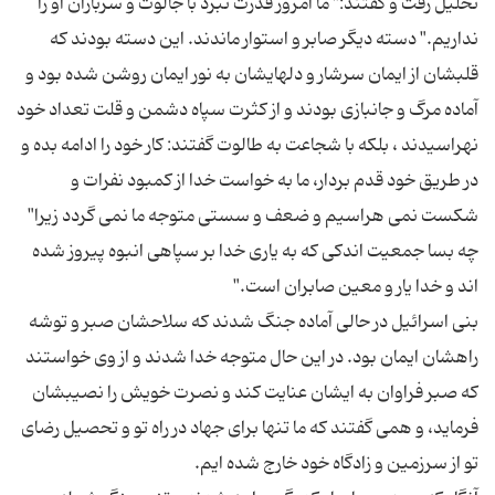
تحلیل رفت و گفتند:" ما امروز قدرت نبرد با جالوت و سربازان او را
نداریم." دسته دیگر صابر و استوار ماندند. این دسته بودند كه
قلبشان از ایمان سرشار و دلهایشان به نور ایمان روشن شده بود و
آماده مرگ و جانبازی بودند و از كثرت سپاه دشمن و قلت تعداد خود
نهراسیدند ، بلكه با شجاعت به طالوت گفتند: كار خود را ادامه بده و
در طریق خود قدم بردار، ما به خواست خدا از كمبود نفرات و
شكست نمی هراسیم و ضعف و سستی متوجه ما نمی گردد زیرا"
چه بسا جمعیت اندكی كه به یاری خدا بر سپاهی انبوه پیروز شده
بنی اسرائیل در حالی آماده جنگ شدند كه سلاحشان صبر و توشه
راهشان ایمان بود. در این حال متوجه خدا شدند و از وی خواستند
كه صبر فراوان به ایشان عنایت كند و نصرت خویش را نصیبشان
فرماید، و همی گفتند كه ما تنها برای جهاد در راه تو و تحصیل رضای