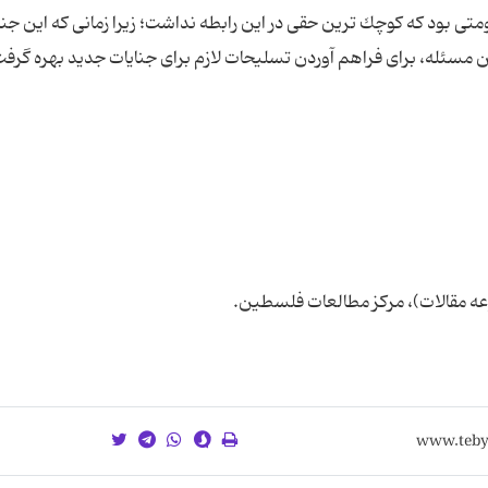
متى بود كه كوچك ترین حقى در این رابطه نداشت؛ زیرا زمانى كه این جنا