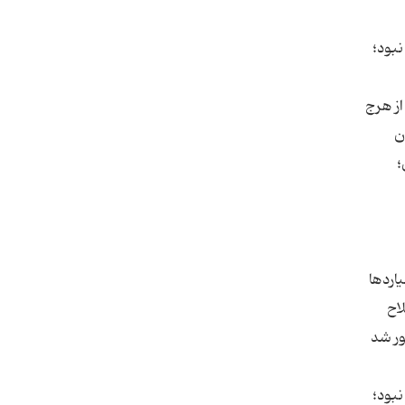
نبود؛
از هرج
ن
؛
اردها
 اصطلاح
ور شد
نبود؛