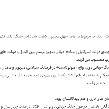
 البته نه مربوط به همه چهل میلیون کشته شده این جنگ؛ بلکه تنها
ودی دولت اسرائیل و منافع حیاتی صهیونیسم بین الملل و دولت های 
 بعد از پایان جنگ جهانی دوم، واژه «هولوكاست» در فرهنگ سیاسی، مفهوم و معنای 
یافته و تقریباً به یك اسم خاص بدل شده است. از آن هنگام به بعد، ماجرای كشتار 6 میلیون یهودی در جریان جنگ جهانی 
دست نازی ها در سال 1933 آعاز شد، اما قتل عامشان در طول جنگ جهانی دوم اتفاق افتاد. در مدت چهار سال 