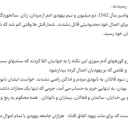
در نقطه اوج این قتل عام،به مدت 250 روز از آوریل تا نوامبر سال 1942، دو میلیون و نیم یهودی اعم از مردان، زنان ،سالخ
رای اعمال خود محدودیتی قائل نشدند. شمار قتل ها وقتی کم شد که ش
 کورههای آدم سوزی این نکته را به جهانیان القا کردند که ستمهای بسی
ان نبود قاتلان به نابودی مردم و اماکن راضی نشدند. خواست ایشان نابو
 بودن، به تنهایی جرم به حساب می آمد، جرمی که تنها یک مجازات داشت
 بی خدایان، سالمان و فعالان، بیماران و ناتوانان – همه محکوم به رنج و
 که برای ملت یهود اتفاق افتاد – هزاران جامعه یهودی با تمام اموال م