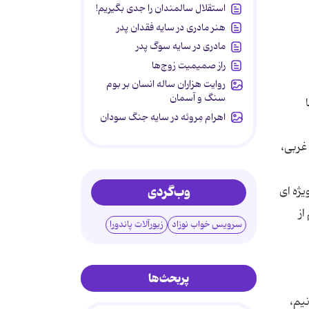
استقلال سالمندان را جدی بگیریم!
هنر مادری در سایه‌ فقدان پدر
مادری در سایه سوگ پدر
راز صمیمیت زوج‌ها
روایت هزاران ساله انسان بر بوم
سنگ و آسمان
اهرام مِروئه در سایه جنگ سودان
غربی،
وب‌گردی
ویژه ای
دوم از
سرویس خواب نوزاد
زیورآلات پاندورا
پربحث‌ها
و نیم،