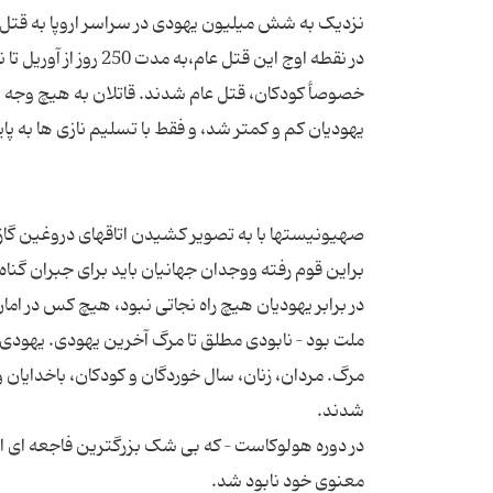
خصوصأ کودکان، قتل عام شدند. قاتلان به هیچ وجه ب
صهیونیستها با به تصویر کشیدن اتاقهای دروغین گاز و
در برابر یهودیان هیچ راه نجاتی نبود، هیچ کس در ام
ملت بود – نابودی مطلق تا مرگ آخرین یهودی. یهودی
مرگ. مردان، زنان، سال خوردگان و کودکان، باخدایان و
در دوره هولوکاست – که بی شک بزرگترین فاجعه ای است