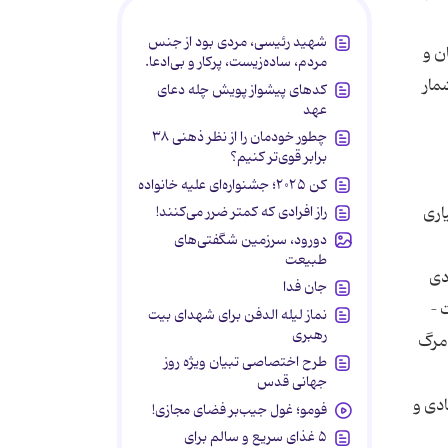
شهید رئیسی، مردی بود از جنس
وردگان و
مردم، ساده‌زیست، پرکار و بی‌ادعا.
مار
کدهای پیشواز پویش چله دعای
عهد
چطور خودمان را از نظر ذهنی ۳۸
برابر قوی‌تر کنیم؟
کن ۲۰۲۵؛ جشنواره‌ای علیه خانواده
راز افرادی که کمتر ضرر می‌کنند!
اری
دورود، سرزمین شگفتی‌های
طبیعت
دی
جان فدا
 –
نماز لیله الدفن برای شهدای بیت
رهبری
 مرگ
طرح اختصاصی تبیان ویژه روز
جهانی قدس
ادی و
فومو؛ غول جیب‌بر فضای مجازی!
۵ غذای سریع و سالم برای