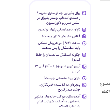
برای پذیرایی چه لوستری بخریم؟
راهنمای انتخاب لوستر پذیرای بر
اساس متراژ و دکوراسیون
تاوان ناهماهنگی پنهان والدین
قاتلان خاموش کلاژن پوست!
ساعت ۹:۴۰ | در هر زمان ممکن
باید انتقامشان را پس بدهند
چگونه استقلال سالمندان را حفظ
کنیم؟
آیین کهن «نوروزبل» - آغاز قرن ۱۷
دیلمی
تاوان زیاد نشستن چیست؟
ممنوع
پنجره‌ای به گذشته؛ خبرنگاران،
چشم بیدار تاریخ
تمام
آماده‌سازی مواکب جاده‌های منتهی
به مشهد در آستانه شهادت امام
رضا علیه السلام