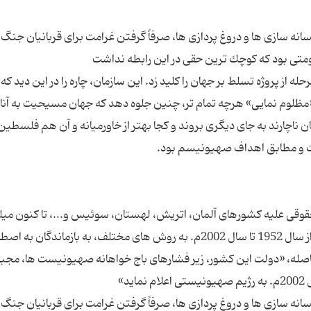
ه سازى ها و دروغ پردازى ها، صرفاً گرفتن غرامت براى قربانیان جنگ 
ز پروژه تسلط بر جهان را كلید زد. این سازمان، چاره را در این دید كه 
 «مظلوم نمایى» هرچه تمام تر، چنین جلوه دهد كه جهان مسیحیت به آنا
ان ناچارند به جاى دیگرى بروند و كجا بهتر از خاورمیانه و آن هم فلسطین
قى علیه كشورهاى آلمان، اتریش، لهستان، سوئیس و...، تا كنون میلی
دلار به جیب زده اند. به عنوان نمونه، آلمان ملزم شد از سال 1952 تا سال 2002م. به روش هاى مختلف، به بازماندگان به
حاصله، «دولت این كشور، زیر فشارهاى باج خواهانه صهیونیست ها، مجب
ه سازى ها و دروغ پردازى ها، صرفاً گرفتن غرامت براى قربانیان جنگ 