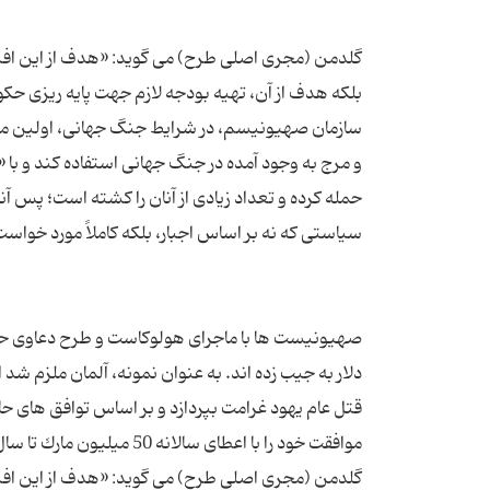
گلدمن (مجرى اصلى طرح) مى گوید: «هدف از این افسان
سازمان صهیونیسم، در شرایط جنگ جهانى، اولین مرحله ا
و مرج به وجود آمده در جنگ جهانى استفاده كند و با
حمله كرده و تعداد زیادى از آنان را كشته است؛ پس آن
صهیونیست ها با ماجراى هولوكاست و طرح دعاوى حقو
قتل عام یهود غرامت بپردازد و بر اساس توافق هاى 
گلدمن (مجرى اصلى طرح) مى گوید: «هدف از این افسان