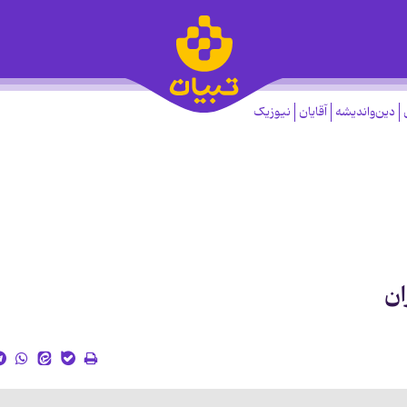
دین‌واندیشه
آقایان
نیوزیک
ان