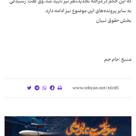
كه این حكم در مرحله تجدیدنظر نیز تایید شد.وی گفت: رسیدگی
منبع :جام جم