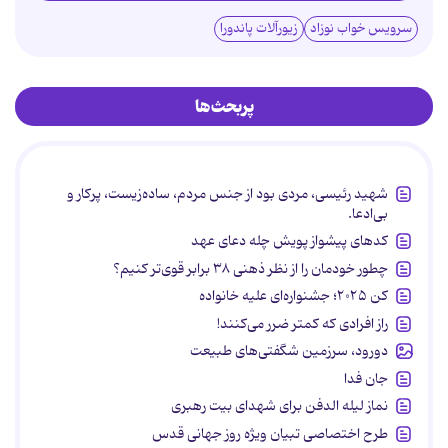
سرویس خواب نوزاد
زیورآلات پاندورا
پربحث‌ها
شهید رئیسی، مردی بود از جنس مردم، ساده‌زیست، پرکار و
بی‌ادعا.
کدهای پیشواز پویش چله دعای عهد
چطور خودمان را از نظر ذهنی ۳۸ برابر قوی‌تر کنیم؟
کن ۲۰۲۵؛ جشنواره‌ای علیه خانواده
راز افرادی که کمتر ضرر می‌کنند!
دورود، سرزمین شگفتی‌های طبیعت
جان فدا
نماز لیله الدفن برای شهدای بیت رهبری
طرح اختصاصی تبیان ویژه روز جهانی قدس