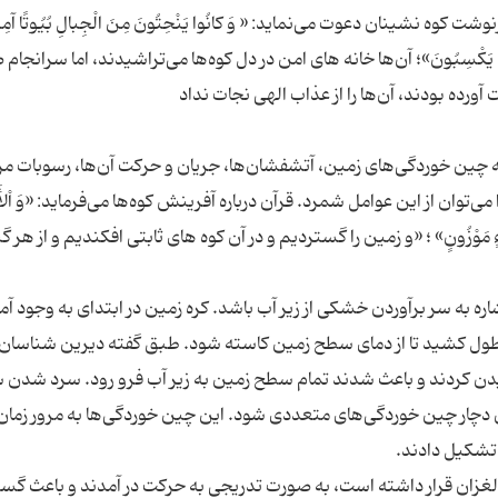
وه نشینان دعوت می‌نماید: « وَ کانُوا یَنْحِتُونَ مِنَ الْجِبالِ بُیُوتًا آمِ
 ما کانُوا یَکْسِبُونَ»؛ آن‌ها خانه های امن در دل کوه‌ها می‌تراشیدند، اما سرانجا
ه چین خوردگی‌های زمین، آتشفشان‌ها، جریان و حرکت آن‌ها، رسوبات مر
ی‌توان از این عوامل شمرد. قرآن درباره آفرینش کوه‌ها می‌فرماید: «وَ اْلأَ
کُلِّ شَیْ‌ءٍ مَوْزُونٍ» ؛ «و زمین را گستردیم و در آن کوه های ثابتی افکندیم و از هر گی
شاره به سر برآوردن خشکی از زیر آب باشد. کره زمین در ابتدای به وجود آ
طول کشید تا از دمای سطح زمین کاسته شود. طبق گفته دیرین شناسان، 
اریدن کردند و باعث شدند تمام سطح زمین به زیر آب فرو رود. سرد شدن
 دچار چین خوردگی‌های متعددی شود. این چین خوردگی‌ها به مرور زمان 
اغ و لغزان قرار داشته است، به صورت تدریجی به حرکت در آمدند و باعث گ