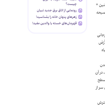
چیست؟
نینَ *
رونمایی از اتاق برق جدید تبیان
م صیحه
زهرهای پنهان خانه را بشناسید!
قهرمان‌های خسته یا والدین مفید!
جانی
رْضَ
اه
مدن
در آن
 سطح
سر از
سترش