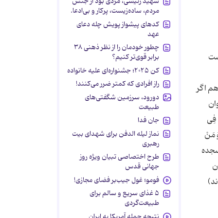
شهید رئیسی، مردی بود از جنس
مردم، ساده‌زیست، پرکار و بی‌ادعا.
کدهای پیشواز پویش چله دعای
عهد
چطور خودمان را از نظر ذهنی ۳۸
ست
برابر قوی‌تر کنیم؟
کن ۲۰۲۵؛ جشنواره‌ای علیه خانواده
راز افرادی که کمتر ضرر می‌کنند!
هم اگر
دورود، سرزمین شگفتی‌های
وان
طبیعت
 فِی
جان فدا
نماز لیله الدفن برای شهدای بیت
َ مَنْ
رهبری
ا سجده
طرح اختصاصی تبیان ویژه روز
ن
جهانی قدس
فومو؛ غول جیب‌بر فضای مجازی!
ند)
۵ غذای سریع و سالم برای
طبیعت‌گردی
نتیجه حمله آمریکا به ایران