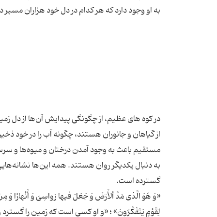
در کوه های عظیم، از چگونگی پیدایش آن‌ها از دل زم
از گیاهان و جانوران هستند، چگونه آب را در خود ذخیره
مستقیم باعث به وجود آمدن درختان و میوه‌ها و سرس
به دنبال یکدیگر روان هستند. همه این‌ها نشانه‌هایی 
«وَ هُوَ الَّذی مَدَّ اْلأَرْضَ وَ جَعَلَ فیها رَواسِیَ وَ أَنْهارًا وَ مِن
لِقَوْمٍ یَتَفَکَّرُونَ» ؛ «و او کسی است که زمین را گستر