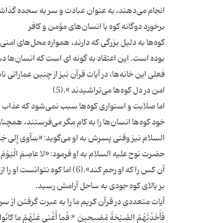
کوه‌ها به دلیل بزرگی که دارند، همواره محل‌های امن
بوده است. این اعتقاد به گونه ای است که انسان‌ها دس
فعلی این خانه‌ها، در آیات قرآن نیز از چنین عماراتی نام بده 
اما صلابت و استواری کوه‌ها سبب نمی‌شود که عذاب ال
خود کوه‌ها انسان‌ها را به کام مگر می‌فرستند، همچ
حضرت نوح علیه السلام به او فرمود: «لا عاصِمَ الْیَوْمَ مِن
آن کس را که او رحم کند».(6) ا
آیات متعددی در قرآن کریم ما را به عبرت گرفتن از سرنوشت ک
فَأَخَذَتْهُمُ الصَّیْحَةُ مُصْبِحینَ * فَما أَغْنی عَنْهُمْ 