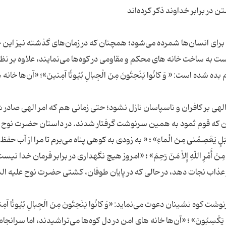
ی برای انسان‌ها شمرده می‌شود؛ همچنان که در زمان‌های گذشته نیز این
ت به ساخت خانه های محکم و مقاومی در کوه‌ها می‌نمایند، علاوه بر نظا
شده است: « وَ کانُوا یَنْحِتُونَ مِنَ الْجِبالِ بُیُوتًا آمِنینَ»؛ «آن‌ها خانه
هی بر کافران و ناسپاسان نازل نشود؛ حتی زمانی هم که امر الهی صادر 
نان که قوم ثمود به همین سرنوشت گرفتار شدند. در داستان حضرت نوح 
ْ أَمْرِ اللّهِ إِلاّ مَنْ رَحِمَ» ؛ «امروز هیچ نگهداری در برابر فرمان خدا نیس
ما کوه نتوانست او را از عذاب نجات دهد، در حالی که در پایان طوفان، کشتی حضرت نوح علیه 
وه نشینان دعوت می‌نماید: «وَ کانُوا یَنْحِتُونَ مِنَ الْجِبالِ بُیُوتًا آمِ
ما کانُوا یَکْسِبُونَ» ؛ «آن‌ها خانه های امن در دل کوه‌ها می‌تراشیدند، اما سرانجام