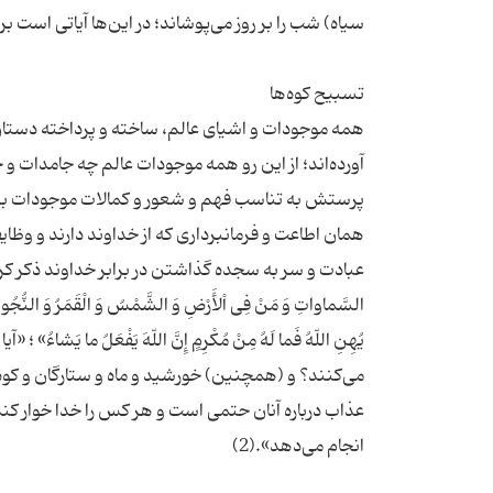
همه موجودات و اشیای عالم، ساخته و پرداخته دستان 
آورده‌اند؛ از این رو همه موجودات عالم چه جامدات و
پرستش به تناسب فهم و شعور و کمالات موجودات بستگ
همان اطاعت و فرمانبرداری که از خداوند دارند و وظای
عبادت و سر به سجده گذاشتن در برابر خداوند ذکر کرده‌اند. قرآ
السَّماواتِ وَ مَنْ فِی اْلأَرْضِ وَ الشَّمْسُ وَ الْقَمَرُ وَ النُّجُومُ 
یُهِنِ اللّهُ فَما لَهُ مِنْ مُکْرِمٍ إِنَّ اللّهَ یَفْعَلُ م
می‌کنند؟ و (همچنین) خورشید و ماه و ستارگان و کوه‌ها
عذاب درباره آنان حتمی است و هر کس را خدا خوار کند