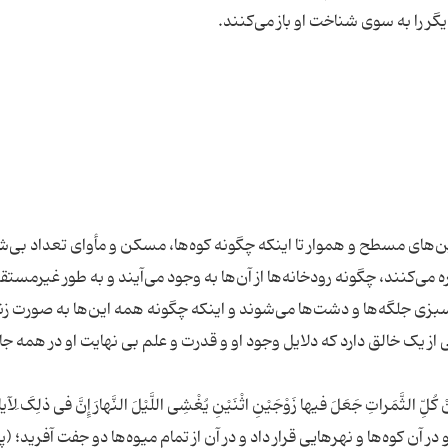
ین‌های مسطح و هموار تا اینکه چگونه کوه‌ها، مسکن و مأوای تعداد بی‌
 می‌کنند، چگونه رودخانه‌ها از آن‌ها به وجود می‌آیند و به طور غیرمستق
بزی جلگه‌ها و دشت‌ها می‌شوند و اینکه چگونه همه این‌ها به صورت ز
از یک خالق دارد که دلایل وجود او و قدرت و علم بی نهایت او در همه جا
ْ کُلِّ الثَّمَراتِ جَعَلَ فیها زَوْجَیْنِ اثْنَیْنِ یُغْشِی اللَّیْلَ النَّهارَ إِنَّ فی ذلِکَ َلآی
د و در آن کوه‌ها و نهرهایی قرار داد و در آن از تمام میوه‌ها دو جفت آفرید؛ (پ