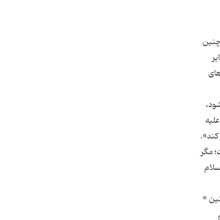
 چنین
یر
 های
شود،
علیه
ت؛ مگر
السلام
نینَ *