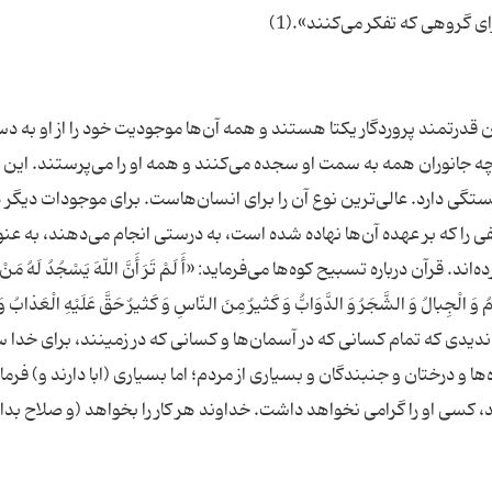
قدرتمند پروردگار یکتا هستند و همه آن‌ها موجودیت خود را از او به د
 چه جانوران همه به سمت او سجده می‌کنند و همه او را می‌پرستند. این
ی دارد. عالی‌ترین نوع آن را برای انسان‌هاست. برای موجودات دیگر 
فی را که بر عهده آن‌ها نهاده شده است، به درستی انجام می‌دهند، به عن
ن درباره تسبیح کوه‌ها می‌فرماید: «أَ لَمْ تَرَ أَنَّ اللّهَ یَسْجُدُ لَهُ مَنْ
وَ الْجِبالُ وَ الشَّجَرُ وَ الدَّوَابُّ وَ کَثیرٌ مِنَ النّاسِ وَ کَثیرٌ حَقَّ عَلَیْهِ الْعَذابُ و
ا یَشاءُ» ؛ «آیا ندیدی که تمام کسانی که در آسمان‌ها و کسانی که در زمینند، برای خد
 و درختان و جنبندگان و بسیاری از مردم؛ اما بسیاری (ابا دارند و) فرما
، کسی او را گرامی نخواهد داشت. خداوند هر کار را بخواهد (و صلاح بدا