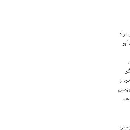
 مواد
آور
ن
گر
ه از
 زمین
 هم
درستی