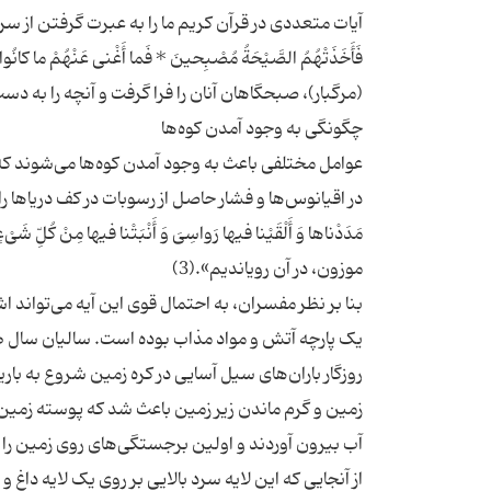
آیات متعددی در قرآن کریم ما را به عبرت گرفتن از سرنوشت ک
فَأَخَذَتْهُمُ الصَّیْحَةُ مُصْبِحینَ * فَما أَغْنی عَنْهُمْ
عوامل مختلفی باعث به وجود آمدن کوه‌ها می‌شوند ک
در اقیانوس‌ها و فشار حاصل از رسوبات در کف دریاها را م
مَدَدْناها وَ أَلْقَیْنا فیها رَواسِیَ وَ أَنْبَتْنا فیها مِنْ 
بنا بر نظر مفسران، به احتمال قوی این آیه می‌تواند ا
یک پارچه آتش و مواد مذاب بوده است. سالیان سال 
روزگار باران‌های سیل آسایی در کره زمین شروع به ب
زمین و گرم ماندن زیر زمین باعث شد که پوسته زمین
از آنجایی که این لایه سرد بالایی بر روی یک لایه د