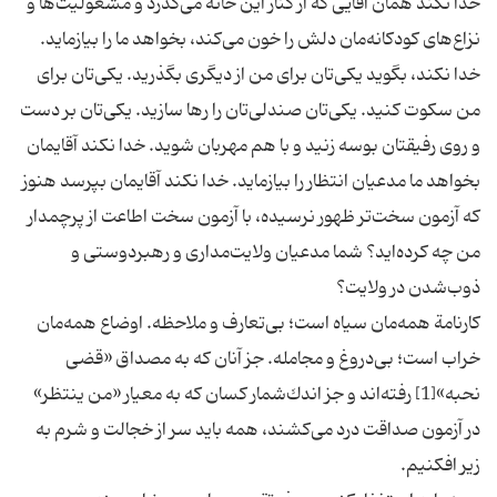
خدا نكند همان آقایی كه از كنار این خانه می‌گذرد و مشغولیت‌ها و
نزاع‌های كودكانه‌مان دلش را خون می‌كند، بخواهد ما را بیازماید.
خدا نكند، بگوید یكی‌تان برای من از دیگری بگذرید.‌ یكی‌تان برای
من سكوت كنید. یكی‌تان صندلی‌تان را رها سازید. یكی‌تان بر دست
و روی رفیقتان بوسه زنید و با هم مهربان شوید. خدا نكند آقایمان
بخواهد ما مدعیان انتظار را بیازماید. خدا نكند آقایمان بپرسد هنوز
كه آزمون سخت‌تر ظهور نرسیده، با آزمون سخت اطاعت از پرچمدار
من چه كرده‌اید؟ شما مدعیان ولایت‌مداری و رهبردوستی و
كارنامة همه‌مان سیاه است؛ بی‌تعارف و ملاحظه.‌ اوضاع همه‌مان
خراب است؛ بی‌دروغ و مجامله. جز آنان كه به مصداق «قضى
نحبه»[1] رفته‌اند و جز اندك‌شمار كسان كه به معیار «من ینتظر»
در آزمون صداقت درد می‌كشند، همه باید سر از خجالت و شرم به