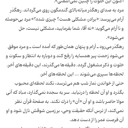
مرد به صدای رهگذر میانه‌بالای گندمگون روی می‌گرداند. رهگذر
آرام می‌پرسد: «برادر، مشكلی هست؟ چیزی شده؟» مرد بی‌حوصله
و ناآرام می‌گوید: «نه آقا، شما بفرمایید، مشكلی نیست، حل
رهگذر می‌رود ـ آرام و پنهان همان‌طور كه آمده است ـ و مرد موفق
می‌شود زحمت پیر همسایه را رفع كند و دوباره به انتظار و سكوت و
خلوت و ذكر مشغول گردد. دقیقه‌ها می‌گذرند، این دقیقه‌های آخر.
حتى از خواندن نماز شب هم می‌ترسد، نكند لحظه‌ای محبوب
بگذرد و او آن لحظه را درنیابد. سر به سجده نمی‌گذارد، مباد كه آنی
مولا حاضر باشد و او آن «آن» را درك نكند. به صفحة قرآن نظر
نمی‌كند، از ترس آنكه حقیقت وحی، بر زمین شوقش نازل شود و او