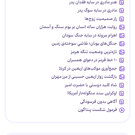
هنر مادری در سایه‌ فقدان پدر
مادری در سایه سوگ پدر
راز صمیمیت زوج‌ها
روایت هزاران ساله انسان بر بوم سنگ و آسمان
اهرام مِروئه در سایه جنگ سودان
جنگل‌های یونان؛ نقاشیِ سوخته‌ی زمین
تازه‌ترین وضعیت تنگه هرمز
۱۰ خط قرمز در دعوای همسران
جمع‌آوری موکب‌های اربعین در کربلا
بازگشت زوار اربعین حسینی از مرز مهران
شاه کلید دوستی با حضرت امیر
اوکراین سند منگوله‌دار آمریکا!
آگاهی بدون فرسودگی
فرمول شکست پنتاگون