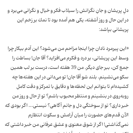
دلِ پریشان و جانِ نگرانش را سیلاب فكر و خیال و نگرانی می‌برد و
در این حال و روز آشفته، یكی هم آمده بود تا نمك بر زخم این
«این پیرمرد نادان چرا اینجا مزاحم من می‌شود؟ این آدم بیكار چرا
وسط این پریشانی، بر درد و فكرم می‌افزاید؟ آقا جان! بساطت را
جمع كن، ببر جای دیگر. من 39 هفته است، درست بر لب همین
سكو می‌نشینم. بلند شو آقا جان! تو می‌دانی در این هفته‌ها چه
كشیده‌ام تا بتوانم این لحظه‌ها و دقایق با تمركز و دقت كامل
روبه‌روی در بنشینم و منتظر محبوب باشم؟ تو از حال و روز من
خبر داری؟ تو از سوختگی دل و جانم آگاهی؟ نیستی... اگر بودی كه
الآن قدم‌های حضورت را میان آرامش و سكوت انتظارم
نمی‌گذاشتی! اگر از شوق معنوی و عشق عرفانی من خبر داشتی كه