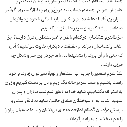
همه باید استغفار كنیم و عذر تقصیر بیاوریم و زبان ببندیم و
خاموش شویم. همه در شتاب تند دروغ‌ورزی و نفاق‌گستری، گرفتار
سرازیری فاصله‌ها شده‌ایم و اکنون باید اندكی با خود و مولایمان
جز ظاهر و شكلمان، در كدام باطن با غیر منتظران فرق داریم؟ جز
الفاظ و كلماتمان، در كدام حقیقت با دیگران تفاوت می‌كنیم؟ آنان
كه حتى نام آن بزرگ را نشنیده‌اند، با ما جز در این سر و شكل چه
لكة شرم تقصیر را جز به آب استغفار و توبة نمی‌توان زدود. با خود
راست باشیم و همه سر بر خاك بگذاریم و دل بر دست گیریم و زبان
به اعتراف بگشاییم. شاید خدا به دعای نیم‌شب مادران و پدران
شهید، شاید به آه سوختگان صادق جانباز، شاید به نالة راستی و
درستی مؤمنان گمنام نمازجمعه‌های بی‌نشان و... ما مدعیان پرآواز