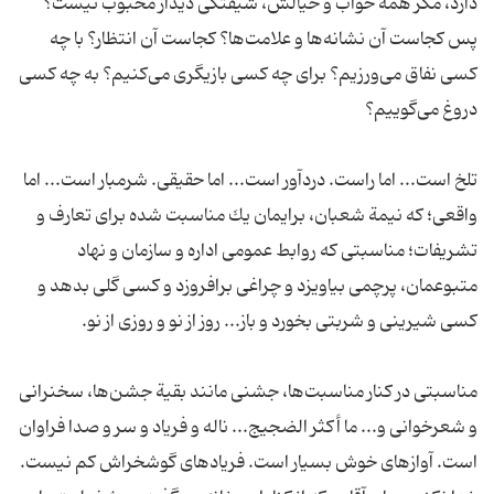
دارد، مگر همة خواب و خیالش، شیفتگی دیدار محبوب نیست؟
پس كجاست آن نشانه‌ها و علامت‌ها؟ كجاست آن انتظار؟ با چه
كسی نفاق می‌ورزیم؟ برای چه كسی بازیگری می‌كنیم؟ به چه كسی
تلخ است... اما راست. دردآور است... اما حقیقی. شرمبار است... اما
واقعی؛ که نیمة شعبان، برایمان یك مناسبت شده برای تعارف و
تشریفات؛ مناسبتی كه روابط عمومی اداره و سازمان و نهاد
متبوعمان، پرچمی بیاویزد و چراغی برافروزد و كسی گلی بدهد و
مناسبتی در كنار مناسبت‌ها، جشنی مانند بقیة جشن‌ها، سخنرانی
و شعرخوانی و... ما أكثر الضجیج... ناله و فریاد و سر و صدا فراوان