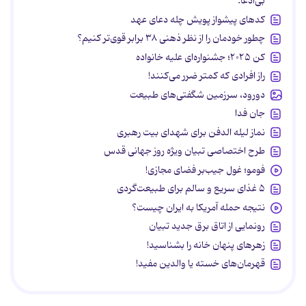
بی‌ادعا.
کدهای پیشواز پویش چله دعای عهد
چطور خودمان را از نظر ذهنی ۳۸ برابر قوی‌تر کنیم؟
کن ۲۰۲۵؛ جشنواره‌ای علیه خانواده
راز افرادی که کمتر ضرر می‌کنند!
دورود، سرزمین شگفتی‌های طبیعت
جان فدا
نماز لیله الدفن برای شهدای بیت رهبری
طرح اختصاصی تبیان ویژه روز جهانی قدس
فومو؛ غول جیب‌بر فضای مجازی!
۵ غذای سریع و سالم برای طبیعت‌گردی
نتیجه حمله آمریکا به ایران چیست؟
رونمایی از اتاق برق جدید تبیان
زهرهای پنهان خانه را بشناسید!
قهرمان‌های خسته یا والدین مفید!