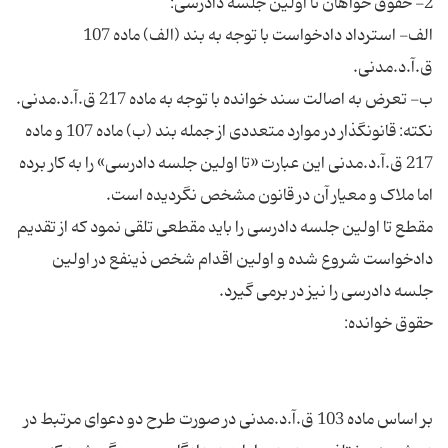
الف- استرداد دادخواست با توجه به بند (الف) ماده 107
نکته: قانونگذار در موارد متعددی از جمله بند (ب) ماده 107 و ماده
217 ق.آ.د.مدنی این عبارت «تا اولین جلسه دادرسی» را به کار برده
مقطع تا اولین جلسه دادرسی را باید مقطعی تلقی نمود که از تقدیم
دادخواست شروع شده و اولین اقدام شخص ذینفع در اولین
بر اساس ماده 103 ق.آ.د.مدنی در صورت طرح دو دعوای مرتبط در