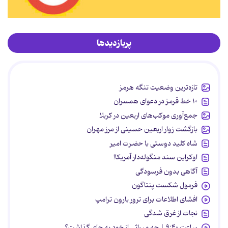
پربازدیدها
تازه‌ترین وضعیت تنگه هرمز
۱۰ خط قرمز در دعوای همسران
جمع‌آوری موکب‌های اربعین در کربلا
بازگشت زوار اربعین حسینی از مرز مهران
شاه کلید دوستی با حضرت امیر
اوکراین سند منگوله‌دار آمریکا!
آگاهی بدون فرسودگی
فرمول شکست پنتاگون
افشای اطلاعات برای ترور بارون ترامپ
نجات از غرق شدگی
ساعت ۹:۴۰ | چه میراثی از خود به جای گذاشت؟