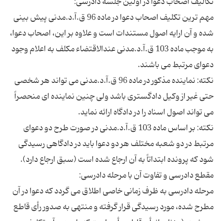
مهم ترین تکلیف اصحاب دعوا در ماده 96 ق.آ.د.مدنی پیش بینی
شده و آن ارایه اصول مستندات است و علاوه بر این، اصحاب دعوا،
به موجب ماده 103 ق.آ.د.مدنی عندالاقتضاء مکلف به اعلام وجود
نکته: نماینده مذکور در ماده 96 ق.آ.د.مدنی می تواند هر شخصی
حتی غیر از وکیل دادگستری باشد ولی چنین نماینده ای منحصراً
نکته: بر اساس ماده 103 ق.آ.د.مدنی در صورت طرح دو دعوای
مرتبط در دو شعبه مختلف هر دو دعوا باید در دادگاهی رسیدگی
مرحله دادرسی به ظرف زمانی خاصی اطلاق می گردد که دعوا در آن
مطرح شده، مورد رسیدگی قرار گرفته و منتهی به صدور رأی قاطع