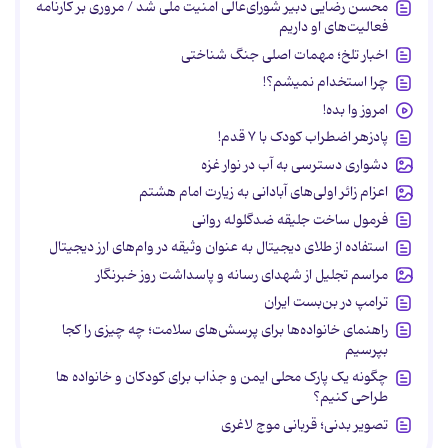
محسن رضایی دبیر شورای‌عالی امنیت ملی شد / مروری بر کارنامه
فعالیت‌های او داریم
اخبار تلخ؛ مهمات اصلی جنگ شناختی
چرا استخدام نمیشم؟!
امروز وا بده!
پادزهر اضطراب کودک با ۷ قدم!
دشواری دسترسی به آب در نوار غزه
اعزام زائر اولی‌های آبادانی به زیارت امام هشتم
فرمول ساخت جلیقه ضدگلوله روانی
استفاده از طلای دیجیتال به عنوان وثیقه در وام‌های ارز دیجیتال
مراسم تجلیل از شهدای رسانه و پاسداشت روز خبرنگار
ترامپ در بن‌بست ایران
راهنمای خانواده‌ها برای پرسش‌های سلامت؛ چه چیزی را کجا
بپرسیم
چگونه یک پارک محلی ایمن و جذاب برای کودکان و خانواده ها
طراحی کنیم؟
تصویر بدنی؛ قربانی موج لاغری