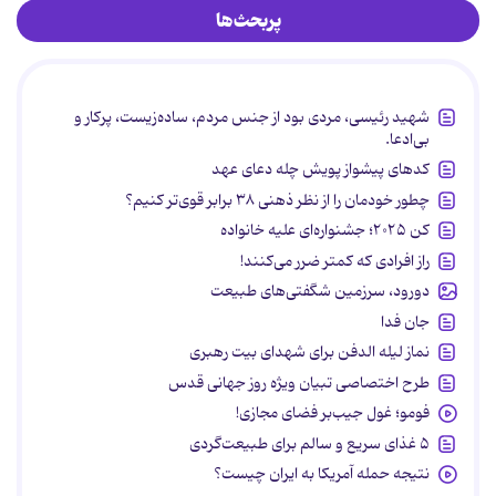
پربحث‌ها
شهید رئیسی، مردی بود از جنس مردم، ساده‌زیست، پرکار و
بی‌ادعا.
کدهای پیشواز پویش چله دعای عهد
چطور خودمان را از نظر ذهنی ۳۸ برابر قوی‌تر کنیم؟
کن ۲۰۲۵؛ جشنواره‌ای علیه خانواده
راز افرادی که کمتر ضرر می‌کنند!
دورود، سرزمین شگفتی‌های طبیعت
جان فدا
نماز لیله الدفن برای شهدای بیت رهبری
طرح اختصاصی تبیان ویژه روز جهانی قدس
فومو؛ غول جیب‌بر فضای مجازی!
۵ غذای سریع و سالم برای طبیعت‌گردی
نتیجه حمله آمریکا به ایران چیست؟