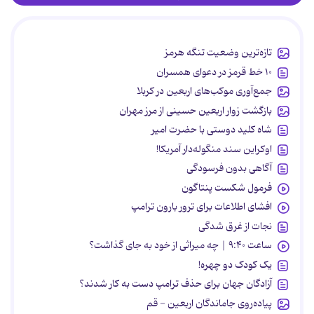
تازه‌ترین وضعیت تنگه هرمز
۱۰ خط قرمز در دعوای همسران
جمع‌آوری موکب‌های اربعین در کربلا
بازگشت زوار اربعین حسینی از مرز مهران
شاه کلید دوستی با حضرت امیر
اوکراین سند منگوله‌دار آمریکا!
آگاهی بدون فرسودگی
فرمول شکست پنتاگون
افشای اطلاعات برای ترور بارون ترامپ
نجات از غرق شدگی
ساعت ۹:۴۰ | چه میراثی از خود به جای گذاشت؟
یک کودک دو چهره!
آزادگان جهان برای حذف ترامپ دست به کار شدند؟
پیاده‌روی جاماندگان اربعین - قم