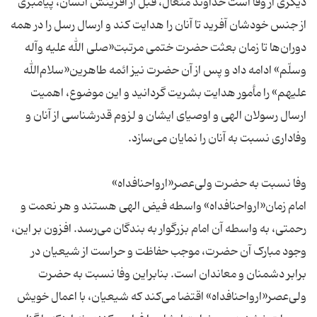
دیگری از وفا است خداوند متعال، قبل از آفرینش انسان، پیامبری
از جنس خودشان آفرید تا آنان را هدایت کند و ارسال رسل را در همه
دوران‌ها تا زمان بعثت حضرت ختمی مرتبت«صلی الله علیه وآله
وسلّم» ادامه داد و پس از آن حضرت نیز ائمه طاهرین«سلام‌الله
علیهم» را مأمور هدایت بشریت گردانید و این موضوع، اهمیت
ارسال رسولان الهی و اوصیای ایشان و لزوم قدرشناسی از آنان و
امام زمان«ارواحنافداه» واسطه فیض الهی هستند و هر نعمت و
رحمتی، به واسطه آن امام بزرگوار به بندگان می‌رسد. افزون بر این،
وجود مبارک آن حضرت، موجب حفاظت و حراست از شیعیان در
برابر دشمنان و معاندان است. بنابراین وفا نسبت به حضرت
ولی‌عصر«ارواحنافداه» اقتضا می‌کند که شیعیان، با اعمال خویش