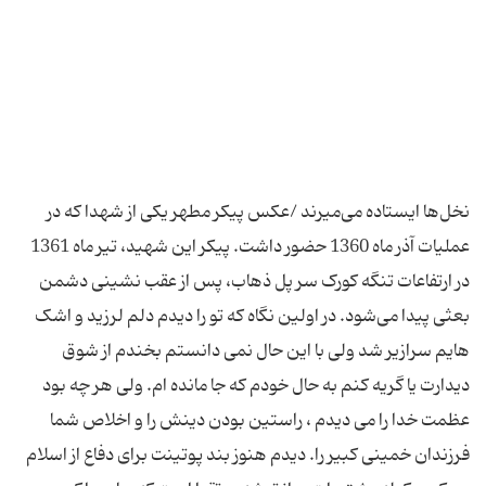
نخل‌ها ایستاده می‌میرند /عکس پیکر مطهر یکی از شهدا که در
عملیات آذر ماه 1360 حضور داشت. پیکر این شهید، تیر ماه 1361
در ارتفاعات تنگه کورک سر پل ذهاب، پس از عقب نشینی دشمن
بعثی پیدا می‌شود. در اولین نگاه که تو را دیدم دلم لرزید و اشک
هایم سرازیر شد ولی با این حال نمی دانستم بخندم از شوق
دیدارت یا گریه کنم به حال خودم که جا مانده ام. ولی هر چه بود
عظمت خدا را می دیدم ، راستین بودن دینش را و اخلاص شما
فرزندان خمینی کبیر را. دیدم هنوز بند پوتینت برای دفاع از اسلام