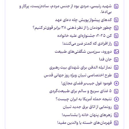
شهید رئیسی، مردی بود از جنس مردم، ساده‌زیست، پرکار و
بی‌ادعا.
کدهای پیشواز پویش چله دعای عهد
چطور خودمان را از نظر ذهنی ۳۸ برابر قوی‌تر کنیم؟
کن ۲۰۲۵؛ جشنواره‌ای علیه خانواده
راز افرادی که کمتر ضرر می‌کنند!
دورود، سرزمین شگفتی‌های طبیعت
جان فدا
نماز لیله الدفن برای شهدای بیت رهبری
طرح اختصاصی تبیان ویژه روز جهانی قدس
فومو؛ غول جیب‌بر فضای مجازی!
۵ غذای سریع و سالم برای طبیعت‌گردی
نتیجه حمله آمریکا به ایران چیست؟
رونمایی از اتاق برق جدید تبیان
زهرهای پنهان خانه را بشناسید!
قهرمان‌های خسته یا والدین مفید!