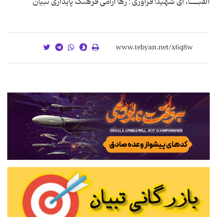
الفبـــا، ای شهید! فرآوری : رها آرامی فرهنگ پایداری تبیان