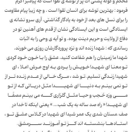
محکم و کوله پشتی ات پر از توشه ی تقوا است که پیامبر اکرم
فرمود : بهترین توشه برای انسان تقوا است . و چه زیبا پیام مقاومت
را برای نسل های بعد از خود به یادگار گذاشتی. آری سرو نشانه ی
ایستادگی است و این ایستادگی نشان از قدم های آهنین تو در
دفاع از ولایت و حریم دینت بوده. و تو آیه ی وحی را به اثبات
رساندی که : شهدا زنده اند و نزد پروردگارشان روزی می خورند.
شهدا ما زمینیان را هم شفاعت کنید. عشق را بـا خـون خـود کردی
تـو معنـا ای شهیـد! خـویـش را بـردی بـه اوج عـرش اعـلا ، ای
شهید! زنـدگی تسلیم ِ تـو شد ، مــرگ خــالی از عــدم زنـده تــر از
تـو نمی بینـم بـه دنیــــا ای شهیـــــد! مثـل دریــائی کـه از تـو
مـــــی وزد حُـجب و حیــا مثــل گلزاری کــــه می بینـم مصفّــا
ای شهیــد! « راه صد ساله به یک شب... » یعنی اینکه تا خدا در
صف ِ مستان شدی یک عمر شیدا ای شهید! در کـلاس عشـق تــو ،
استــادهــا بنشستــه اند کـــز تـو آمـوزنــد ســــرمشق ِ