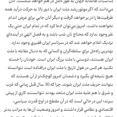
مناسبات ظالمانه جهان به طور کامل در هم خواهد شکست. آنان
مي‌دانند که اگر موتور رشد ملت ايران با دور بالا به حرکت درآيد همه
ظرفيت‌ها را در بر خواهد گرفت و ديگر آنان جايي براي عرض اندام
نخواهند داشت. امروز مي‌توان ادعا کرد که در تمام ايران حتي يک
نفر وجود ندارد که محتاج نان شب باشد و به فضل الهي در آينده‌اي
نزديک اعلام خواهد شد که در سرتاسر ايران فقيري وجود ندارد.
بهترين راه‌حل براي سلطه‌گران و کساني که به دنبال مقابله با ملت
ايران هستند، دوستي با ملت بزرگ ايران است. خودتان را خسته
نکنيد هر کس در طول تاريخ با ملت ايران درافتاده است نتوانسته
هيچ نتيجه‌اي بگيرد و دشمنان امروز کوچک‌تر از آن هستند که
بتوانند حريف ملت ايران شوند، چرا که 30 سال قبل زماني که غرب
و شرق با هم عليه ملت ايران متحد بودند نتوانستند کاري از پيش
ببرند؛ اين در حالي است که در آن مقطع در اوج قدرت سياسي،
اقتصادي و نظامي قرار داشتند و امروز وضعيت آن‌ها به مراتب بدتر