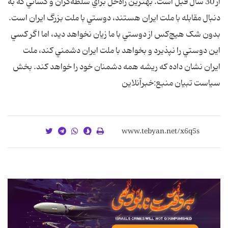
از 30 سال قبل است. بهترين راه‌حل براي سلطه‌گران و کساني که به
دنبال مقابله با ملت ايران هستند، دوستي با ملت بزرگ ايران است.
بدون شک هيچ‌کس از دوستي با ما زيان نخواهد ديد، اما اگر کسي
اين دوستي را نپذيرد و بخواهد با ملت ايران دشمني کند، ملت
ايران نشان داده که ريشه همه دشمنان خود را خواهد کند. بخش
سياست تبيان منبع:خبرآنلاين