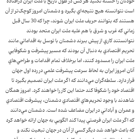
خودتان را خسته نکنيد هر کس در طول تاريخ با ملت ايران درافتاده
است نتوانسته هيچ نتيجه‌اي بگيرد و دشمنان امروز کوچک‌تر از آن
هستند که بتوانند حريف ملت ايران شوند، چرا که 30 سال قبل
زماني که غرب و شرق با هم عليه ملت ايران متحد بودند
نتوانستند کاري از پيش ببرند دشمنان با توسل به اقداماتي مانند
تحريم اقتصادي به دنبال آن بودند که مسير پيشرفت و شکوفايي
ملت ايران را مسدود کنند، اما برخلاف تمام اقدامات و طراحي‌هاي
آنان امروز ايران به لحاظ سرعت پيشرفت علمي در رده اول جهان
قرار دارد. سلطه‌گران مي‌دانند که اگر ملت ايران تصميم بگيرد تا
اقتصاد خود را شکوفا کند حتما اين کار را خواهند کرد. امروز همگان
شاهدند با وجود تحريم‌هاي اقتصادي دشمنان، پيشرفت اقتصادي
و عمران و آباداني در ايران مضاعف شده است. دشمنان مي‌دانند
که اگر ملت ايران فرصتي پيدا کند الگويي به جهان ارائه خواهد کرد
که باعث خواهد شد ديگر کسي از آنان در جهان تبعيت نکند و