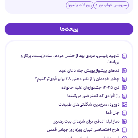
سرویس خواب نوزاد
زیورآلات پاندورا
پربحث‌ها
شهید رئیسی، مردی بود از جنس مردم، ساده‌زیست، پرکار و
بی‌ادعا.
کدهای پیشواز پویش چله دعای عهد
چطور خودمان را از نظر ذهنی ۳۸ برابر قوی‌تر کنیم؟
کن ۲۰۲۵؛ جشنواره‌ای علیه خانواده
راز افرادی که کمتر ضرر می‌کنند!
دورود، سرزمین شگفتی‌های طبیعت
جان فدا
نماز لیله الدفن برای شهدای بیت رهبری
طرح اختصاصی تبیان ویژه روز جهانی قدس