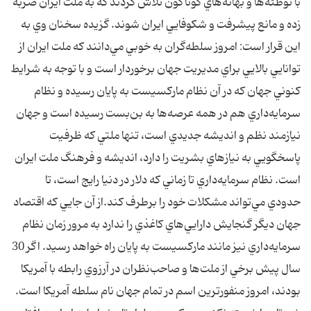
با توطئه‌ها و بهانه‌هاي گوناگون تلاش کردند که به ملت ايران ضربه
زده و مانع پيشرفت و شکوفايي ايران شوند. گزيده سخنان وي به
اين قرار است: امروز سلطه‌گران به خوبي مي‌دانند که ملت ايران از
توانايي بالايي براي مديريت جهان برخوردار است و با توجه به شرايط
کنوني جهان که در آن نظام مارکسيست به پايان رسيده و نظام
سرمايه‌داري هم در همه عرصه‌ها به بن‌بست رسيده است و جهان
نيازمند نظم و انديشه جديدي است، تنها ملتي که ظرفيت
پاسخگويي به نيازهاي بشريت را دارد، انديشه و فرهنگ ملت ايران
است. نظام سرمايه‌داري تا زماني که دلار در دنيا رايج است، تا
حدودي مي‌تواند مشکلات خود را برطرف کند.از آن جايي که اقتصاد
جهان ديگر گنجايش دارايي‌هاي کاغذي را ندارد به مرور زمان نظام
سرمايه‌داري نيز مانند مارکسيست به پايان راه خواهد رسيد. اگر 30
سال پيش برخي از ملت‌ها و صاحب‌نظران در آرزوي رابطه با آمريکا
بودند، امروز منفورترين اسم در تمام جهان نام سلطه آمريکا است.