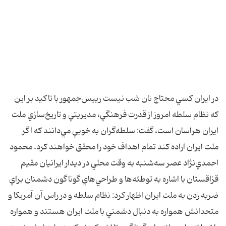
در ايران کسي محتاج نان شب نيست رييس‌جمهور با تاکيد بر اين
که نظام سلطه امروز از قدرت فرهنگي، مديريتي و تاريخ‌سازي ملت
ايران هراسان است، گفت:‌ سلطه‌گران به خوبي مي‌دانند که اگر
ملت ايران اراده کند تمام اهداف خود را محقق خواهند کرد. محمود
احمدي‌نژاد عصر سه‌شنبه به وقت محلي در ديدار ايرانيان مقيم
قزاقستان با اشاره به توطئه‌ها و طراحي‌هاي گوناگون دشمنان براي
ضربه زدن به ملت ايران اظهار کرد: نظام سلطه و در راس آن آمريکا و
متحدانش همواره به دنبال دشمني با ملت ايران هستند و همواره