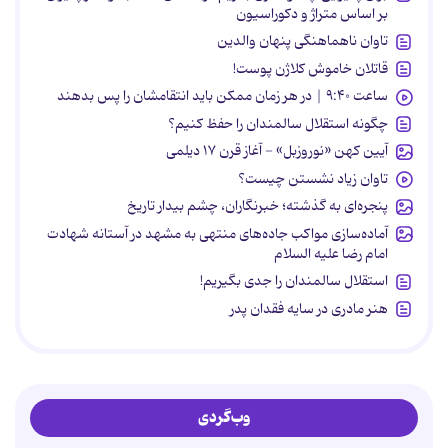
بر اساس متراژ و دکوراسیون
تاوان ناهماهنگی پنهان والدین
قاتلان خاموش کلاژن پوست!
ساعت ۹:۴۰ | در هر زمان ممکن باید انتقامشان را پس بدهند
چگونه استقلال سالمندان را حفظ کنیم؟
آیین کهن «نوروزبل» - آغاز قرن ۱۷ دیلمی
تاوان زیاد نشستن چیست؟
پنجره‌ای به گذشته؛ خبرنگاران، چشم بیدار تاریخ
آماده‌سازی مواکب جاده‌های منتهی به مشهد در آستانه شهادت
امام رضا علیه السلام
استقلال سالمندان را جدی بگیریم!
هنر مادری در سایه‌ فقدان پدر
وب‌گردی