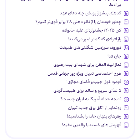
بی‌ادعا.
کدهای پیشواز پویش چله دعای عهد
چطور خودمان را از نظر ذهنی ۳۸ برابر قوی‌تر کنیم؟
کن ۲۰۲۵؛ جشنواره‌ای علیه خانواده
راز افرادی که کمتر ضرر می‌کنند!
دورود، سرزمین شگفتی‌های طبیعت
جان فدا
نماز لیله الدفن برای شهدای بیت رهبری
طرح اختصاصی تبیان ویژه روز جهانی قدس
فومو؛ غول جیب‌بر فضای مجازی!
۵ غذای سریع و سالم برای طبیعت‌گردی
نتیجه حمله آمریکا به ایران چیست؟
رونمایی از اتاق برق جدید تبیان
زهرهای پنهان خانه را بشناسید!
قهرمان‌های خسته یا والدین مفید!