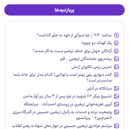
پربازدیدها
ساعت ۹:۴۰ | چه میراثی از خود به جای گذاشت؟
یک کودک دو چهره!
آزادگان جهان برای حذف ترامپ دست به کار شدند؟
پیاده‌روی جاماندگان اربعین - قم
تمرین رزمی تکاوران ارتش
کمد دیواری ریلی بهتر است یا لولایی؟ کدام مدل برای خانه شما
مناسب‌تر است؟
میانکاله در آتش
تشییع پیکر ۱۱۲ شهید در غزه پس از ۳ سال زیر آوار ماندن
آیین تعزیه‌خوانی اربعین در روستای احمدآباد - میانجلگه
وضعیت تردد و خدمات به زائران اربعین حسینی در گذرگاه مرزی
«تمرچین» - پیرانشهر
مراسم عزاداری اربعینِ حسینی در جوار محل شهادت رهبر انقلاب