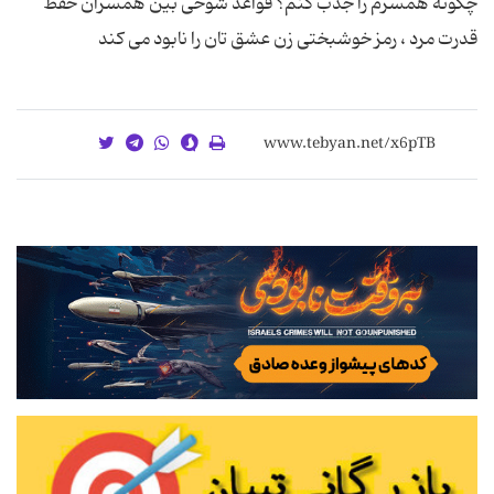
چگونه همسرم را جذب کنم؟ قواعد شوخی بین همسران حفظ
قدرت مرد ، رمز خوشبختی زن عشق تان را نابود می کند