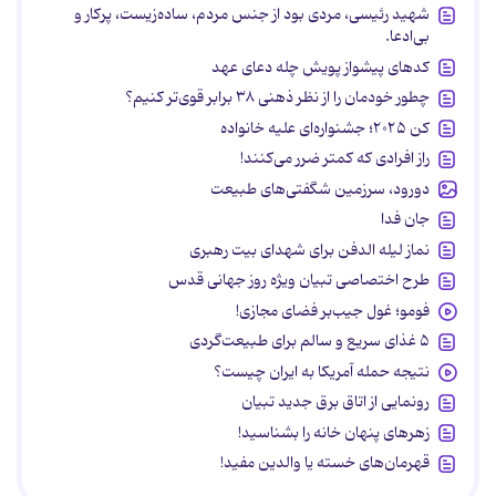
شهید رئیسی، مردی بود از جنس مردم، ساده‌زیست، پرکار و
بی‌ادعا.
کدهای پیشواز پویش چله دعای عهد
چطور خودمان را از نظر ذهنی ۳۸ برابر قوی‌تر کنیم؟
کن ۲۰۲۵؛ جشنواره‌ای علیه خانواده
راز افرادی که کمتر ضرر می‌کنند!
دورود، سرزمین شگفتی‌های طبیعت
جان فدا
نماز لیله الدفن برای شهدای بیت رهبری
طرح اختصاصی تبیان ویژه روز جهانی قدس
فومو؛ غول جیب‌بر فضای مجازی!
۵ غذای سریع و سالم برای طبیعت‌گردی
نتیجه حمله آمریکا به ایران چیست؟
رونمایی از اتاق برق جدید تبیان
زهرهای پنهان خانه را بشناسید!
قهرمان‌های خسته یا والدین مفید!