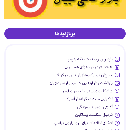
پربازدیدها
تازه‌ترین وضعیت تنگه هرمز
۱۰ خط قرمز در دعوای همسران
جمع‌آوری موکب‌های اربعین در کربلا
بازگشت زوار اربعین حسینی از مرز مهران
شاه کلید دوستی با حضرت امیر
اوکراین سند منگوله‌دار آمریکا!
آگاهی بدون فرسودگی
فرمول شکست پنتاگون
افشای اطلاعات برای ترور بارون ترامپ