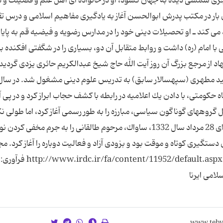
 رفت. مرحوم آیت الله طالقانی در سال 1289 هجری شمسی دیده به جهان گشود، او در خانواده ای اهل علم و فضیلت و
ار در مكتب پدرش ابوالحسن آغاز به یادگیری مفاهیم اسلامی و درس تقو
اد می كند ـ او تحصیلات دینی خود را در مدارس رضویه و فیضیه قم به پایا
ی با امام (ره) داشت و روابط متقابل آن دو، بسیاری را در شگفتی افكنده ب
اد از مرجع بزرگ آن روز آیت الله حاج شیخ عبدالكریم حائری یزدی گردیده
حكومتی، با دادن یك اعلامیه در رابطه با كشف حجاب ابراز كرد و در پی 
ی شد. پس از شهریور 1320 ، با تشكیل گروههای گوناگون سیاسی، مبارزه را به طور رسمی آغاز كرد، اما طول
كه این دوران را وقفه ای پیش آمد؛ چرا كه پس از كودتای 28 مرداد سال 1332، ساواك، مرحوم طالقانی را به جرم مخفی كرد
 دستگیری كوتاه و موقت بود و بزودی آزاد و فعالیت دوباره را آغاز كرد. 
های مرحوم آیت الله طالقانی به روایت اسناد ساواک : ontent/11952/default.aspx
لامی ایرنا