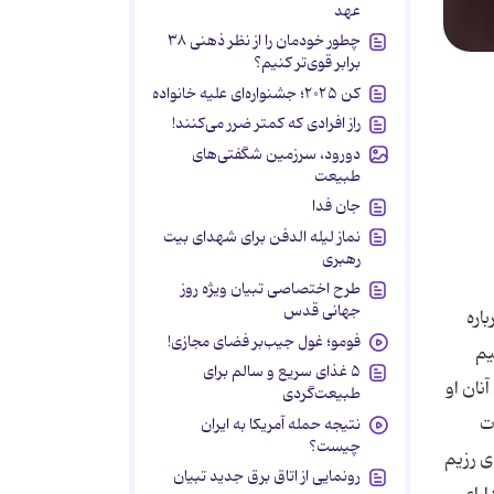
عهد
چطور خودمان را از نظر ذهنی ۳۸
برابر قوی‌تر کنیم؟
کن ۲۰۲۵؛ جشنواره‌ای علیه خانواده
راز افرادی که کمتر ضرر می‌کنند!
دورود، سرزمین شگفتی‌های
طبیعت
جان فدا
نماز لیله الدفن برای شهدای بیت
رهبری
طرح اختصاصی تبیان ویژه روز
جهانی قدس
اره
فومو؛ غول جیب‌بر فضای مجازی!
یم
۵ غذای سریع و سالم برای
نان او
طبیعت‌گردی
ت
نتیجه حمله آمریکا به ایران
چیست؟
ی رزیم
رونمایی از اتاق برق جدید تبیان