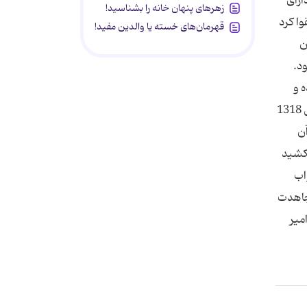
 دارای
زهرهای پنهان خانه را بشناسید!
ا كرد
قهرمان‌های خسته یا والدین مفید!
ن
ود.
 و
بعد از اتمام تحصیلات به تهران آمده و در مدرسه شهید مطهری (سپهسالار سابق) به تدریس علوم دینی مشغول شد. در سال 1318
آن
ی نكشید
ن نواب
مجاهدت
http://www.irdc.ir/fa/c فرآوری:امیر