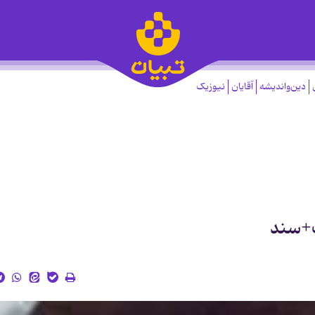
دین‌واندیشه
آقایان
نیوزیک
ک+سند