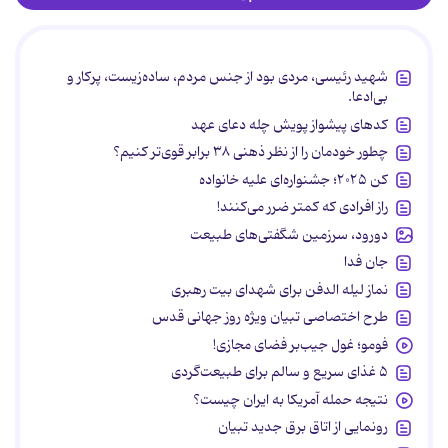
شهید رئیسی، مردی بود از جنس مردم، ساده‌زیست، پرکار و
بی‌ادعا.
کدهای پیشواز پویش چله دعای عهد
چطور خودمان را از نظر ذهنی ۳۸ برابر قوی‌تر کنیم؟
کن ۲۰۲۵؛ جشنواره‌ای علیه خانواده
راز افرادی که کمتر ضرر می‌کنند!
دورود، سرزمین شگفتی‌های طبیعت
جان فدا
نماز لیله الدفن برای شهدای بیت رهبری
طرح اختصاصی تبیان ویژه روز جهانی قدس
فومو؛ غول جیب‌بر فضای مجازی!
۵ غذای سریع و سالم برای طبیعت‌گردی
نتیجه حمله آمریکا به ایران چیست؟
رونمایی از اتاق برق جدید تبیان