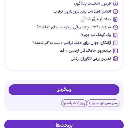
فرمول شکست پنتاگون
افشای اطلاعات برای ترور بارون ترامپ
نجات از غرق شدگی
ساعت ۹:۴۰ | چه میراثی از خود به جای گذاشت؟
یک کودک دو چهره!
آزادگان جهان برای حذف ترامپ دست به کار شدند؟
پیاده‌روی جاماندگان اربعین - قم
تمرین رزمی تکاوران ارتش
وب‌گردی
سرویس خواب نوزاد
زیورآلات پاندورا
پربحث‌ها