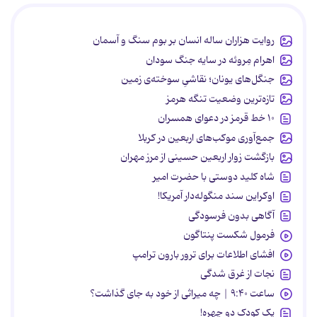
روایت هزاران ساله انسان بر بوم سنگ و آسمان
اهرام مِروئه در سایه جنگ سودان
جنگل‌های یونان؛ نقاشیِ سوخته‌ی زمین
تازه‌ترین وضعیت تنگه هرمز
۱۰ خط قرمز در دعوای همسران
جمع‌آوری موکب‌های اربعین در کربلا
بازگشت زوار اربعین حسینی از مرز مهران
شاه کلید دوستی با حضرت امیر
اوکراین سند منگوله‌دار آمریکا!
آگاهی بدون فرسودگی
فرمول شکست پنتاگون
افشای اطلاعات برای ترور بارون ترامپ
نجات از غرق شدگی
ساعت ۹:۴۰ | چه میراثی از خود به جای گذاشت؟
یک کودک دو چهره!