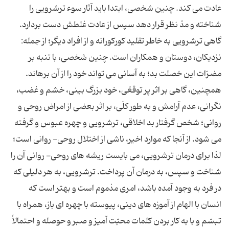
عادت می کند. چنین شخصی، ابتدا باید آثار سوء ترشرویی را
شناخته و مدّ نظر قرار دهد سپس از عادت غلطش دست بردارد.
گاهی ترشرویی به خاطر تقلید کورکورانه و از افراد دیگر؛ از جمله:
نزدیکان، دوستان و همکاران است. چنین شخصی، با تنبه بر
مضرّات این خصلت بد؛ به آسانی می تواند خود را از آن برهاند.
همچنین، گاهی بر اثر پر توقعّی، خود بزرگ بینی، خشم و غضب،
نگرانی، عدم آرامش و به طور کلّی، بر اثر بعضی از امراض روحی و
روانی؛ شخص گرفتار بد اخلاقی، ترشرویی و چهره عبوس و گرفته
می شود. از آنجا که موارد اخیر، ناشی از اختلال روحی- روانی است؛
لذا برای درمان ترشرویی، می بایست ریشه های روحی- روانی آن را
شناخت و سپس، به درمان آن پرداخت. ترشرویی، به هر دلیلی که
در فرد به وجود آمده باشد، امری مذموم است و بهتر است که
انسان با الهام از آموزه های دینی، پیوسته با چهره ای باز، همراه با
تبسّم و با به کار بردن کلمات محبّت آمیز و صبر و حوصله و احتمالاً