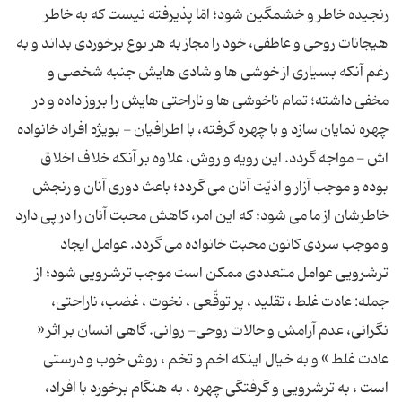
رنجیده خاطر و خشمگین شود؛ امّا پذیرفته نیست که به خاطر
هیجانات روحی و عاطفی، خود را مجاز به هر نوع برخوردی بداند و به
رغم آنکه بسیاری از خوشی ها و شادی هایش جنبه شخصی و
مخفی داشته؛ تمام ناخوشی ها و ناراحتی هایش را بروز داده و در
چهره نمایان سازد و با چهره گرفته، با اطرافیان - بویژه افراد خانواده
اش - مواجه گردد. این رویه و روش، علاوه بر آنکه خلاف اخلاق
بوده و موجب آزار و اذیّت آنان می گردد؛ باعث دوری آنان و رنجش
خاطرشان از ما می شود؛ که این امر، کاهش محبت آنان را در پی دارد
و موجب سردی کانون محبت خانواده می گردد. عوامل ایجاد
ترشرویی عوامل متعددی ممکن است موجب ترشرویی شود؛ از
جمله: عادت غلط ، تقلید ، پر توقّعی ، نخوت ، غضب، ناراحتی،
نگرانی، عدم آرامش و حالات روحی- روانی. گاهی انسان بر اثر «
عادت غلط » و به خیال اینکه اخم و تخم ، روش خوب و درستی
است ، به ترشرویی و گرفتگی چهره ، به هنگام برخورد با افراد،