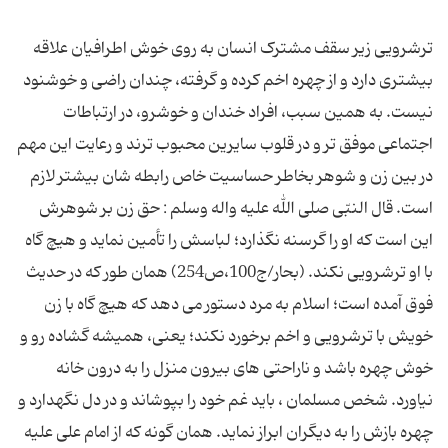
ترشرویی زیر سقف مشترک انسان به روی خوش اطرافیان علاقه
بیشتری دارد و از چهره اخم کرده و گرفته، چندان راضی و خوشنود
نیست. به همین سبب، افراد خندان و خوشرو، در ارتباطات
اجتماعی موفق تر و در قلوب سایرین محبوب ترند و رعایت این مهم
در بین زن و شوهر بخاطر حساسیت خاص رابطه شان بیشتر لازم
است. قال النبّی صلی الله علیه واله وسلم : حق زن بر شوهرش
این است که او را گرسنه نگذارد؛ لباسش را تأمین نماید و هیچ گاه
با او ترشرویی نکند. (بحار/ج100،ص254) همان طور که در حدیث
فوق آمده است؛ اسلام به مرد دستور می دهد که هیچ گاه با زن
خویش با ترشرویی و اخم برخورد نکند؛ یعنی، همیشه گشاده رو و
خوش چهره باشد و ناراحتی های بیرون منزل را به درون خانه
نیاورد. شخص مسلمان ، باید غم خود را بپوشاند و در دل نگهدارد و
چهره بازش را به دیگران ابراز نماید. همان گونه که از امام علی علیه