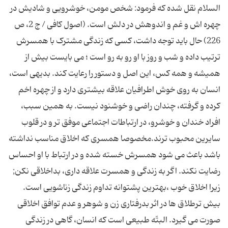
السلام نقل شده که فرمود: شخص مومن، خوشرویی و شادیش در
چهره اش و غم و اندوهش در دلش است. (اصول کافی / ج 2، ص
226) حال باید توجه داشت، کسی که زندگی مشترک با همسرش
ترتیب داده و شب و روز با او رو به رو است ؛ می بایست بیش از
همیشه و همه کس، این اصل و دستور را رعایت کند. بدیهی است،
انسان به روی خوش اطرافیان علاقه بیشتری دارد و از چهره اخم
کرده و گرفته، چندان راضی و خوشنود نیست. به همین سبب،
افراد خندان و خوشرو، در ارتباطات اجتماعی موفق تر و در قلوب
سایرین محبوب ترند.مخصوصا همسری که اخلاق مناسب نداشته
باشد باعث می شود همسرش خسته شده و در ارتباط با او احساس
رضایت نکند. اگر به زندگى و همسرت علاقه دارى، بداخلاقى نكن;
زیرا اخلاق خوب ،بهترین پشتوانه تداوم زندگى زناشویى است.
بیش ترطلاق ها در اثر بدرفتارى زن و شوهر و عدم توافق اخلاقى
صورت مى گیرد. البتّه طبیعی است که انسان، گاهی در زندگی