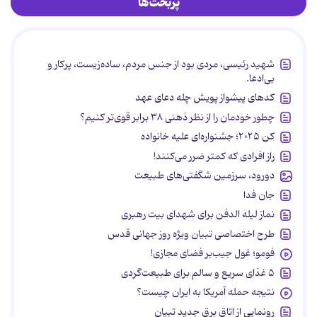
پربحث‌ها
شهید رئیسی، مردی بود از جنس مردم، ساده‌زیست، پرکار و
بی‌ادعا.
کدهای پیشواز پویش چله دعای عهد
چطور خودمان را از نظر ذهنی ۳۸ برابر قوی‌تر کنیم؟
کن ۲۰۲۵؛ جشنواره‌ای علیه خانواده
راز افرادی که کمتر ضرر می‌کنند!
دورود، سرزمین شگفتی‌های طبیعت
جان فدا
نماز لیله الدفن برای شهدای بیت رهبری
طرح اختصاصی تبیان ویژه روز جهانی قدس
فومو؛ غول جیب‌بر فضای مجازی!
۵ غذای سریع و سالم برای طبیعت‌گردی
نتیجه حمله آمریکا به ایران چیست؟
رونمایی از اتاق برق جدید تبیان