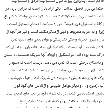
حاکم است. بنابراین پیوند میان مسئولیت فردی و مسئولیت
اجتماعی برای تحقق عدالت ، یکی از ابعادی است که در این باره ، در
اقتصاد اسلامی در نظر گرفته شده است. فرد طبق روایت" کلکم راع
و کلکم مسئول عن رعیته" ، درباره سلامت اجتماع مسئول است ،
زیرا او به امر به معروف و نهی از منکر مکلف است و نیز هر آنچه از
مال ، نیرو ، تجربه و حتی تندرستی و توان بدنی دارد ، تنها ثمره
تلاش شخصی او نیست ، بلکه دیگران ، چه معاصران و چه آنان که
در گذشته بوده اند ، در تشکیل و ایجاد آنها شریک هستند. داستان
او داستان درختی است که ثمره می دهد. درست است که میوه را
شاخه ای از آن درخت می رویاند؛ ولی آن درخت با همه شاخه ها و
برگ ها و ریشه هایش در میوه دادن شریک اند از هوا ، خورشید ،
آب ، زمین و ... و دیگر عوامل طبیعی و از تلاش های گوناگون
بشری استفاده می کنند. در یک کلمه ، فرد بر آنچه دارد امین است
و در برابر جامعه ، بلکه در برابر گذشته و آینده ، باید پاسخ