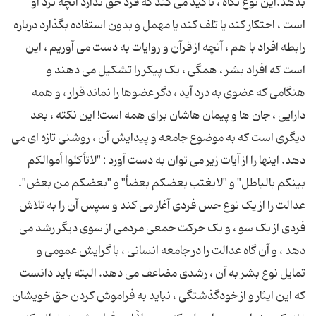
بدهد.این نوع نگاه ، تأکید می کند که فرد حق ندارد آنچه نزد او
است ، احتکار کند یا تلف کند یا مهمل و بدون استفاده بگذارد درباره
رابطه افراد با هم ، آنچه از قرآن و روایات به دست می آوریم ، این
است که افراد بشر ، همگی ، یک پیکر را تشکیل می دهند و
هنگامی که عضوی به درد آید ، دگر عضوها را نماند قرار ، و همه
دارایی ، جان ها و پیمان هاشان برای همه است! این نکته ، بعد
دیگری است که به موضوع جامعه و پیدایش آن ، روشنی تازه ای می
دهد. اینها را از آیات زیر می توان به دست آورد : "لاتأکلوا أموالکم
بینکم بالباطل" و "لایغتب بعضکم بعضأ" و "بعضکم من بعض".
عدالت را از یک نوع حس فردی آغاز می کند و سپس آن را به تلاش
فردی از یک سو ، و یک حرکت جمعی مردمی از سوی دیگر رشد می
دهد ، و آن گاه عدالت را در جامعه انسانی ، با گرایش عمومی و
تمایل نوع بشر به آن ، رشدی مضاعف می دهد. البته باید دانست
که این ایثار و از خودگذشتگی ، نباید به فراموش کردن حق خویشان