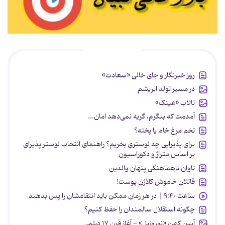
پربازدیدها
روز خبرنگار و جای خالی «سعادت»
در مسیر تولد ابریشم
تالاب «عینک»
آمدمت که بنگرم، گریه نمی‌دهد امان...
تخم مرغ خام یا پخته؟
برای پذیرایی چه لوستری بخریم؟ راهنمای انتخاب لوستر پذیرای
بر اساس متراژ و دکوراسیون
تاوان ناهماهنگی پنهان والدین
قاتلان خاموش کلاژن پوست!
ساعت ۹:۴۰ | در هر زمان ممکن باید انتقامشان را پس بدهند
چگونه استقلال سالمندان را حفظ کنیم؟
آیین کهن «نوروزبل» - آغاز قرن ۱۷ دیلمی