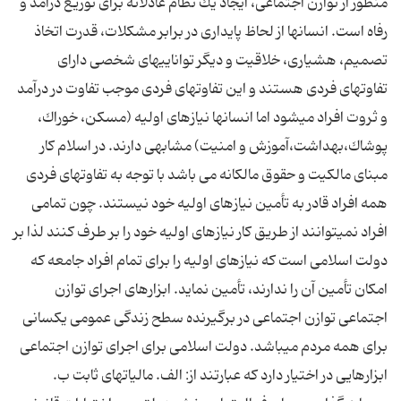
منظور از توازن اجتماعی، ایجاد یك نظام عادلانه برای توزیع درآمد و
رفاه است. انسانها از لحاظ پایداری در برابر مشكلات، قدرت اتخاذ
تصمیم، هشیاری، خلاقیت و دیگر تواناییهای شخصی دارای
تفاوتهای فردی هستند و این تفاوتهای فردی موجب تفاوت در درآمد
و ثروت افراد میشود اما انسانها نیازهای اولیه (مسكن، خوراك،
پوشاك،بهداشت،آموزش و امنیت) مشابهی دارند. در اسلام كار
مبنای مالكیت و حقوق مالكانه می باشد با توجه به تفاوتهای فردی
همه افراد قادر به تأمین نیازهای اولیه خود نیستند. چون تمامی
افراد نمیتوانند از طریق كار نیازهای اولیه خود را بر طرف كنند لذا بر
دولت اسلامی است كه نیازهای اولیه را برای تمام افراد جامعه كه
امكان تأمین آن را ندارند، تأمین نماید. ابزارهای اجرای توازن
اجتماعی توازن اجتماعی در برگیرنده سطح زندگی عمومی یكسانی
برای همه مردم میباشد. دولت اسلامی برای اجرای توازن اجتماعی
ابزارهایی در اختیار دارد كه عبارتند از: الف. مالیاتهای ثابت ب.