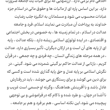
اخلاقی گام بر می دارد . ارزشهایی كه برای حیات یك جامعه ضرورت
دارد. بر این اساس پاره ای از مالیات ها و حقوق مالی در اسلام جزء
عبادات محسوب می شود و مسلمانان به انگیزه جلب رضایت
خداوند به پرداخت آن مبادرت می نمایند اسلام، فرد و جامعه
عدالت در اسلام ، در تمام زمینه ها ، به خصوص در بخش اجتماعی
و اقتصادی ، در ایده ئولوژی اسلامی ریشه دارد ، بلکه عدالت ، پایه
ای از پایه های آن است و در ارکان دیگران، تأثیر بسیاری دارد. عدالت
، در همه مرحله های زندگی انسان ، چه فردی و چه جمعی ، در قرآن
کریم ، بازتابی از عدالت حاکم بر گیتی شمرده می شود. گیتی ، در
نگرش اسلامی بر پایه عدل و حق پایه گذاری شده است و کسی که
برای دین می کوشد و برای رستگاری می جوشد ، باید در رفتارش
عادل باشد و با آفرینش هماهنگ ، وگرنه او جسمی است غریب و
ناآشنا در جهان ، و طرد شده و ناکام که در فراموشی و بی توجهی
پیچیده می شود.این نکته اساسی ، هم بر فرد و هم بر جامعه ،