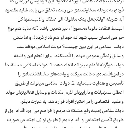
نزدیک بینجامد ، همان طور که معمولاً این فراموشی در زمانی که
فردی به مرحله سخاوتمندی می رسد ، تحقق می یابد. شاید مقصود
آیه شریفه "ولاتجعل یدک مغلولة الی عنقک و لاتبسطها کل
البسط فتقعد ملوما محسورا" ، نیز همین باشد (که نباید هم نوع
خواهی انسان سبب شود که خود او هم نادار گردد). و اما نقش
دولت اسلامی در این بین چیست؟ دولت اسلامی موظفاست
وسایل زندگی عمومی مردم را تأمینكند. برای انجام این وظیفه
دولت دوگونه اقدام میتواند انجام دهد: 1. دولت اسلامی مستقیماً
در اموراقتصادی دخالت میكند و واحدهای مختلفاقتصادی را
تأسیس و هدایت مینماید. 2. دولت اسلامی میتواند از طریق
اعطای تسهیلات و داراییهای لازم امكانات و وسایل فعالیتهای مولد
و مفید اقتصادی را در اختیار افراد قرار دهد. به عبارت دیگر،
دولتاسلامی زمینه رفع مشكلات مردم را فراهم می آورداقدام اول از
طریق تأمین اجتماعی و اقدام دوم از طریق توازن اجتماعی صورت