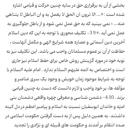
بخشی از آن به برقراری حق در سایه چنین حرکت و قیامی اشاره
شده است : «... الا ترون ان الحق لا یعمل به و ان الباطل لا یتناهی
عنه... ؛ نمی بینید که به حق عمل نمی شود و از باطل جلوگیری به
عمل نمی آید .» 9 3- تکلیف محوری با توجه به این که دین اسلام
آخرین دین آسمانی و عصاره همه شرایع الهی و مکمل آنهاست ،
حفاظت از آن بر عموم مسلمانان واجب می باشد. این تکلیف نیز به
نوبه خود در مورد گزینش روش خاص برای حفظ اسلام نیز جاری
است و اختصاص به ائمه علیهم السلام ندارد . امام علیه السلام با
توجه به شرایط موجود زمان خویش و وجود یک سری عناصر و
مؤلّفه ها، بر خود واجب و لازم دانست که دست به چنین قیامی
بزند . 10 4- دشمن شناسی و معرفی چهره واقعی دشمنان بنی
امیّه و خاندان ابوسفیان نسبت به اسلام و پیامبر اعظم در دل کینه
داشتند. به همین دلیل پس از به دست گرفتن حکومت اسلامی در
صدد انتقام بر آمدند و حکومت های قبیله ای و نژادی را تجدید