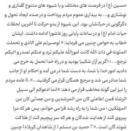
حسین (ع) در فرصت های مختلف و با شیوه های متنوع گفتاری و
نوشتاری و... به بیداری عموم مردم پرداخت و در صدد ایجاد تحول و
دگرگونی در حیاتشان بود. این شیوه از بدو حرکت تا آخرین لحظات
حیات امام (ع) و در ساعات پایانی روز عاشورا ادامه داشت. ایشان
خطاب به خواص چنین می فرماید: « لوصبرتم علی الاذی و تحملت
المثونه فی ذات الله کانت امورالله علیکم ترد و عنکم تصدر و الیکم
ترجع.. . ؛ اگر بر آزار شکیبا بودید و در راه خدا تحمل به خرج می
دادید امور خدا با شما، به دست شما در می آمد و احکام او از جانب
شما صادر می شد و مرجع همگان قرار می گرفتید...». 6 عامه مردم
را نیز این گونه مخاطب قرار می دهد: «انما ادعوکم الی سبیل
الرشاد فمن اطاعتی کان من المرشدین و من عصانی کان من
المهلکین ؛ من شما را به راه رشد فرا می خوانم، پس هر که مرا
پیروی کند از هدایت شدگان و هر که سر پیچیم کند از هلاکت
شوند گان است .» 7 حمید بن مسلم ( از شاهدان کربلاء) چنین