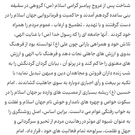
شناخت پس از عروج پیامبر گرامی اسلام (ص) گروهی در سقیفه
بنی ساعده گردهم آمدند و حاکمیت و فرمانروایی جهان اسلام را در
دست گرفتند و با تهدید ، تطمیع و ارعاب ، عموم مردم را همراه
خود کردند . آنها جامعه ای را که رسول خدا (ص) با عنایت الهی،
تلاش خود و همراهی یارانی چون علی (ع) توانسته بود از فرهنگ
بدوی و ارزش های جاهلی نجات دهد و فرهنگ ناب الهی و ارزش
های معنوی را حاکم کند و در پرتو آن ، بیابان گردان گردنگش را به
شب زنده داران فروتن و مجاهدان دین و میهن تبدیل نماید؛ با
تکیه بر بیعت و رأی اجباری دوباره به سوی جاهلیت کشاندند . امام
حسین (ع) ریشه بسیاری از مصیبت های وارده بر جهان اسلام را در
سکوت خواص و چهره های نامدار و خوش نام جهان اسلام و غفلت و
به خواب رفتگی عوام می دانست. براین اساس، اصل روشنگری را
به عنوان شیوه ای موثر در رهانیدن مردم از تحیر و سرگردانی و
جهل و ظلمت، سرلوحه تمام فعالیت های خود ، قرار داد. امام