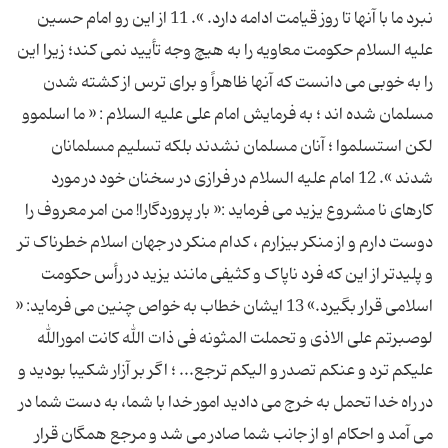
نبرد ما با آنها تا روز قیامت ادامه دارد. ». 11 از این رو امام حسین
علیه السلام حکومت معاویه را به هیچ وجه تأیید نمی کند؛ زیرا این
را به خوبی می دانست که آنها ظاهراً و برای ترس از کشته شدن
مسلمان شده اند ؛ به فرمایش امام علی علیه السلام : « ما اسلموو
لکن استسلموا ؛ آنان مسلمان نشدند بلکه تسلیم مسلمانان
شدند ». 12 امام علیه السلام در فرازی در سخنان خود در مورد
کارهای نا مشروع یزید می فرماید :« بار پروردگارا! من امر معروف را
دوست دارم و از منکر بیزارم ، کدام منکر در جهان اسلام خطرناک تر
و پلیدتر از این که فرد ناپاک و کثیفی مانند یزید در رأس حکومت
اسلامی قرار بگیرد.» 13 ایشان خطاب به خواص چنین می فرماید: «
لوصبرتم علی الاذی و تحملت المثونه فی ذات الله کانت امورالله
علیکم ترد و عنکم تصدر و الیکم ترجع... ؛ اگر بر آزار شکیبا بودید و
در راه خدا تحمل به خرج می دادید امور خدا با شما، به دست شما در
می آمد و احکام او از جانب شما صادر می شد و مرجع همگان قرار