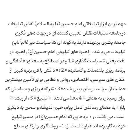
مهمترین ابزار تبلیغاتی امام حسین(علیه السلام) نقش تبلیغات
در جامعه تبلیغات نقش تعیین کننده ای در جهت دهی فکری
جامعه بشری برعهده دارند به گونه ای که سیاست نیز غالباً تابع
تبلیغات می باشد . راهبردهای تبلیغی امام حسین(ع) راهبرد در
لغت یعنی « سیاست گذاری » 1 و در اصطلاح به معنای: « آمادگی و
برنامه ریزی بلندمدت و گسترده » 2 ؛ « دانش یا فن بهره گیری از
امکان های سیاسی، اقتصادی، روانی و نظامی برای تأمین بیشترین
حمایت از سیاست پیش بینی شده» 3 ؛ «برنامه ریزی و سیاستی که
برای رسیدن به هدفی » 4 معنا می دهد . « تبلیغ » 5 ، از ریشه «
بلغ » به معنای رساندن کامل پیام، خبر، اندیشه و سخن به دیگری
است ، می باشد . راه بردهایی که امام حسین(ع) در مسیر تبلیغ
خود به کار برده اند عبارت است از : 1- روشنگری و ارتقای سطح