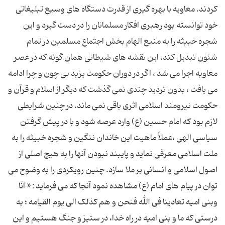
کردند. معاویه با بهره گیری از قدرت دستگاه های وسیع تبلیغاتی
خود توانسته بود رهبری افکار مسلمانان را در دست گیرد و این
شجره خبیثه را به منبع الهام بخش اجتماع مسلمین در تمام
شئون تبدیل کند. این نقشه های شیطانی همان گونه که در عصر
معاویه اجرا می شد ، اگر در دوران حکومت یزید بی چون و چرا ادامه
می یافت ، بدون تردید چندی نمی گذشت که دیگر از اسلام و قرآن و
حکومت نیرومند اسلامی اثری باقی نمی ماند. در چنین شرایطی
لازم بود که امام حسین (ع) وارد عرصه شود و با در پیش گرفتن
سیاسی الهی ،عملاً ماهیت این خاندان ننگین و شجره خبیثه را به
ملت اسلامی معرفی نماید و پایبند نبودن آنها را به هیچ اصلی از
اصول اسلامی و انسانی بر ملا سازد. چنین رویکردی را به وضوح می
توان در پیام های امام (ع) مشاهده نمود آنجا که می فرماید : « انّا
وبنی امیه تعادینا فی الله فنحن و هم کذلک الی یوم القیامه ؛ به
درستی که ما و بنی امیه در راه خدا، در ستیز و جنگ هستیم و این