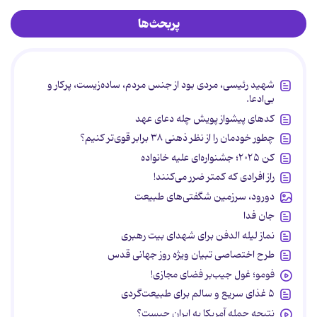
پربحث‌ها
شهید رئیسی، مردی بود از جنس مردم، ساده‌زیست، پرکار و
بی‌ادعا.
کدهای پیشواز پویش چله دعای عهد
چطور خودمان را از نظر ذهنی ۳۸ برابر قوی‌تر کنیم؟
کن ۲۰۲۵؛ جشنواره‌ای علیه خانواده
راز افرادی که کمتر ضرر می‌کنند!
دورود، سرزمین شگفتی‌های طبیعت
جان فدا
نماز لیله الدفن برای شهدای بیت رهبری
طرح اختصاصی تبیان ویژه روز جهانی قدس
فومو؛ غول جیب‌بر فضای مجازی!
۵ غذای سریع و سالم برای طبیعت‌گردی
نتیجه حمله آمریکا به ایران چیست؟