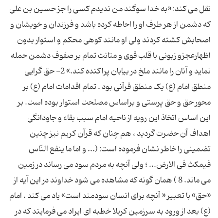
نقل می کند: «به خدا سوگند من ندیدم کسی را جز حسین بن علی
که دشمن از هر طرف او را احاطه کرده باشد و فرزندان و خویشان و
اصحابش کشته کردند ولی او مانند کوهی محکم و استوار بدون
اظهارعجزو زبونی با قلب قوی و متانت تمام بر صفوف دشمن حمله
نماید و آنان را مانند ملخ در بیابان پراکنده کند.» 2- حق گرایی
منطق امام (ع) یک منطق قرآنی بود . تمام اقدامات امام (ع) بر
محور حق و حق پرستی و براساس مصلحت استوار بوده است. بر
این اساس اتخاذ این رویه از ناحیه امام سبب بقاء و جاودانگی
اهداف آن حضرت گردید ، هم چنان که قرآن کریم نیز چنین
تضمینی را خاطر نشان فرموده است: (... و اما ما ینفع النّاس
فیمکث فی الارض... ؛ ولی آنچه به مردم سود می رساند در زمین
می ماند. 8 ) همان گونه که مشاهده می شود خداوند در این آیه از
«حق» با تعبیر « آنچه برای انسان سودمند است» یاد می کند . امام
(ع) بعد از ورود به سرزمین کربلا خطبه ای ایراد می فرمایند که در