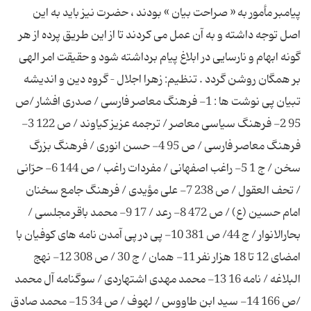
پیامبر مأمور به « صراحت بیان » بودند ، حضرت نیز باید به این
اصل توجه داشته و به آن عمل می کردند تا از این طریق پرده از هر
گونه ابهام و نارسایی در ابلاغ پیام برداشته شود و حقیقت امر الهی
بر همگان روشن گردد . تنظیم: زهرا اجلال – گروه دین و اندیشه
تبیان پی نوشت ها : 1- فرهنگ معاصر فارسی / صدری افشار /ص
95 2- فرهنگ سیاسی معاصر / ترجمه عزیز کیاوند / ص 122 3-
فرهنگ معاصر فارسی / ص 95 4- حسن انوری / فرهنگ بزرگ
سخن / ج 1 5- راغب اصفهانی / مفردات راغب / ص 144 6- حرّانی
/ تحف العقول / ص 238 7- علی مؤیدی / فرهنگ جامع سخنان
امام حسین (ع) / ص 472 8- رعد / 17 9- محمد باقر مجلسی /
بحارالانوار / ج 44/ ص 381 10- پی در پی آمدن نامه های کوفیان با
امضای 12 تا 18 هزار نفر 11- همان / ج 30 / ص 308 12- نهج
البلاغه / نامه 16 13- محمد مهدی اشتهاردی / سوگنامه آل محمد
/ص 166 14- سید ابن طاووس / لهوف / ص 34 15- محمد صادق