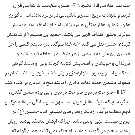
حکومت اسلامی قرار بگیرد.» 7- صبر و مقاومت به گواهی قرآن
کریم و شهادت تاریخ، صبر و شکیبایی در برابر ناملائمات ، ناگواری
ها و دشواری ها از ویژگی های بارز انبیاء و اولیاء خداوند و بسیار
موثر در تحقق اهداف الهی می باشد . حمید بن مسلم ( از شاهدان
کربلاء) چنین نقل می کند: «به خدا سوگند من ندیدم کسی را جز
حسین بن علی که دشمن از هر طرف او را احاطه کرده باشد و
فرزندان و خویشان و اصحابش کشته کردند ولی او مانند کوهی
محکم و استوار بدون اظهارعجزو زبونی با قلب قوی و متانت تمام بر
صفوف دشمن حمله نماید و آنان را مانند ملخ در بیابان پراکنده کند
.» 17 8- صراحت در بیان صراحت در بیان و بی پرده سخن گفتن ،
به گونه ای که طرف مقابل در نهایت سهولت و سادگی در مقام درک و
فهم مطلب برآید ، از دیگر روش های تبلیغی امام حسین (ع) در
جریان نهضت الهی او می باشد. چرا که ایشان معتقد بودند از زبان
پیامبر سخن می گویند و مانند او حرکت می کنند همان گونه که