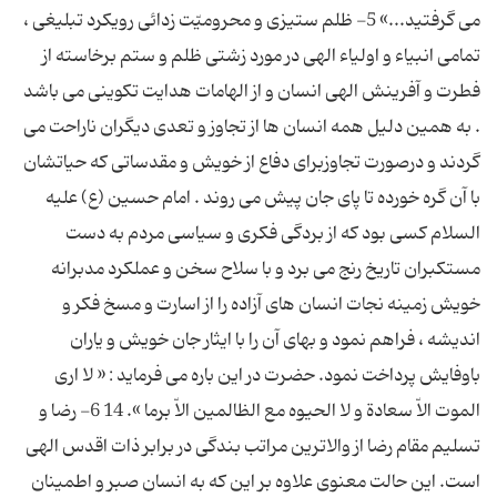
می گرفتید...» 5- ظلم ستیزی و محرومیّت زدائی رویکرد تبلیغی ،
تمامی انبیاء و اولیاء الهی در مورد زشتی ظلم و ستم برخاسته از
فطرت و آفرینش الهی انسان و از الهامات هدایت تکوینی می باشد
. به همین دلیل همه انسان ها از تجاوز و تعدی دیگران ناراحت می
گردند و درصورت تجاوزبرای دفاع از خویش و مقدساتی که حیاتشان
با آن گره خورده تا پای جان پیش می روند . امام حسین (ع) علیه
السلام کسی بود که از بردگی فکری و سیاسی مردم به دست
مستکبران تاریخ رنج می برد و با سلاح سخن و عملکرد مدبرانه
خویش زمینه نجات انسان های آزاده را از اسارت و مسخ فکر و
اندیشه ، فراهم نمود و بهای آن را با ایثار جان خویش و یاران
باوفایش پرداخت نمود. حضرت در این باره می فرماید : « لا اری
الموت الاّ سعادة و لا الحیوه مع الظالمین الاّ برما ». 14 6- رضا و
تسلیم مقام رضا از والاترین مراتب بندگی در برابر ذات اقدس الهی
است. این حالت معنوی علاوه بر این که به انسان صبر و اطمینان