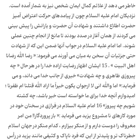
خاطر می دهد از علائم کمال ایمان شخص نیز به شمار آمده است.
نزدیکان امام علیه السلام چون از پیامدهای حرکت اعتراض آمیز
حضرت اطلاع داشتند و شهادت آن حضرت و یارانش را پیش بینی
می کردند از همان آغاز در صدد بودند تا مانع از انجام چنین عملی
شوند. اما امام علیه السلام در جواب آنها ضمن این که از شهادت
حتی جزئیات آن سخن به میان می آورند می فرمود: « رضا الله رضانا
اهل البیت » . 15 ایشان اظهار رضایت اراده خدا را در هر حال « چه
پیروزی ظاهری و چه شهادت» خیری از جانب خدا می داند، و می
فرماید:« اما والله انی لا ارجوان یکون خیراً ما اراد الله قتلنا ام ظفرنا ؛
امیدوارم آنچه خدا برای ما خواسته است خیر باشد، چه کشته
شویم چه پیروز» 16 امام علیه السلام در فرازی در سخنان خود در
مورد کارهای نا مشروع یزید می فرماید :« بار پروردگارا! من امر
معروف را دوست دارم و از منکر بیزارم ، کدام منکر در جهان اسلام
خطرناک تر و پلیدتر از این که فرد ناپاک و کثیفی مانند یزید در رأس