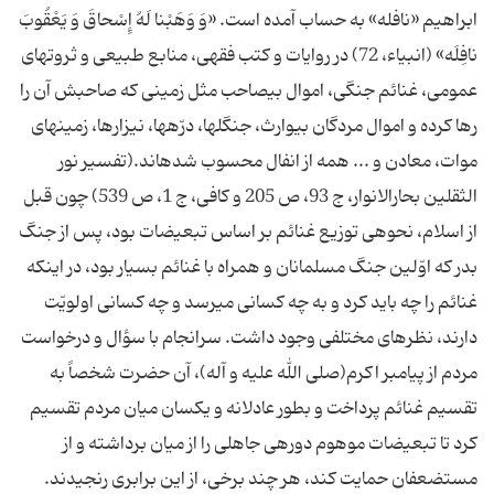
ابراهیم «نافله» به حساب آمده است. «وَ وَهَبْنا لَهُ إِسْحاقَ وَ یَعْقُوبَ
نافِلَه» (انبیاء، 72) در روایات و كتب فقهى، منابع طبیعى و ثروت‏هاى
عمومى، غنائم جنگى، اموال بى‏صاحب مثل زمینى كه صاحبش آن را
رها كرده و اموال مردگان بى‏وارث، جنگل‏ها، درّه‏ها، نیزارها، زمین‏هاى
موات، معادن و ... همه از انفال محسوب شده‏اند.(تفسیر نور
الثقلین بحارالانوار، ج 93، ص 205 و كافى، ج 1، ص 539) چون قبل
از اسلام، نحوه‏ى توزیع غنائم بر اساس تبعیضات بود، پس از جنگ
بدر كه‏ اوّلین جنگ مسلمانان و همراه با غنائم بسیار بود، در اینكه
غنائم را چه باید كرد و به چه كسانى مى‏رسد و چه كسانى اولویّت
دارند، نظرهاى مختلفى وجود داشت. سرانجام با سؤال و درخواست
مردم از پیامبر اكرم(صلى الله علیه و آله)، آن حضرت شخصاً به
تقسیم غنائم پرداخت و بطور عادلانه و یكسان میان مردم تقسیم
كرد تا تبعیضات موهوم دوره‏ى جاهلى را از میان برداشته و از
مستضعفان حمایت كند، هر چند برخى، از این برابرى رنجیدند.