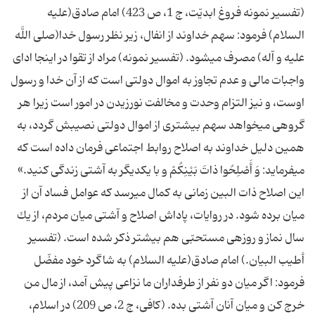
(تفسیر نمونه فروغ ابدیّت، ج 1، ص 423) امام صادق(علیه
السلام) فرمود: سهم خداوند از انفال، زیر نظر رسول خدا(صلى اللَّه
علیه و آله) مصرف مى‏شود. (تفسیر نمونه) مراد از تقوا در اینجا اداى
واجبات مالى و عدم تجاوز به اموال دولتى است كه از آن خدا و رسول
اوست، و نیز التزام وحدت و مخالفت نورزیدن در امور است زیرا هر
گروهى مى‏خواهد سهم بیشترى از اموال دولتى نصیبش گردد، به
همین دلیل خداوند به اصلاح روابط اجتماعى فرمان داده است كه
مى‏فرماید: وَ أَصْلِحُوا ذاتَ بَیْنِكُمْ و با یكدیگر به آشتى زندگی كنید.»
این اصلاح ذات البین زمانى به كمال مى‏رسد كه عوامل فساد آن از
میان برده شود. در روایات، پاداش اصلاح و آشتى میان مردم، از یك
سال نماز و روزه‏ى مستحبّى هم بیشتر ذكر شده است. (تفسیر
أطیب البیان.) امام صادق(علیه السلام) به شاگرد خود مفضّل
فرمود: اگر میان دو نفر از طرفداران ما نزاعى پیش آمد، از مال من
خرج كن و میان آنان آشتى بده. (كافى، ج 2، ص 209) در اسلام،