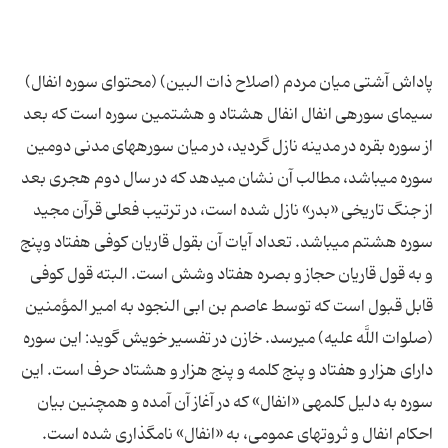
پاداش آشتی میان مردم (اصلاح ذات البین) (محتوای سوره انفال)
سیماى سوره‏ى انفال‏ انفال هشتاد و هشتمین سوره است كه بعد
از سوره بقره در مدینه نازل گردید، در میان سوره‏هاى مدنى دومین
سوره مى‏باشد، مطالب آن نشان مى‏دهد كه در سال دوم هجرى بعد
از جنگ تاریخى «بدر» نازل شده است، در ترتیب فعلى قرآن مجید
سوره هشتم مى‏باشد. تعداد آیات آن بقول قاریان كوفى هفتاد وپنج
و به قول قاریان حجاز و بصره هفتاد وشش است. البته قول كوفى
قابل قبول است كه توسط عاصم بن ابى النجود به امیر المؤمنین
(صلوات اللَّه علیه) مى‏رسد. خازن در تفسیر خویش گوید: این سوره
داراى هزار و هفتاد و پنج كلمه و پنج هزار و هشتاد حرف است. این
سوره به دلیل كلمه‏ى «انفال» كه در آغاز آن آمده و همچنین بیان
احكام انفال و ثروت‏هاى عمومى، به «انفال» نامگذارى شده است.