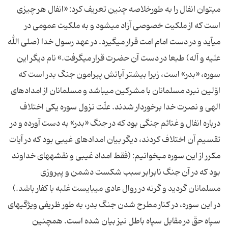
مى‏توان انفال را به طورخلاصه چنین تعریف كرد: «انفال هر چیزى
است كه از ملكیت خصوصى آزاد مى‏شود و به ملكیت عمومى در
مى‏آید و در دست امام امت قرار مى‏گیرد. در عهد رسول خدا (صلی الله
علیه و آله) طبعا در دست آن حضرت قرار مى‏گرفت.» نام دیگر این
سوره، «بدر» است، زیرا بیشتر آیاتش پیرامون جنگ بدر است كه
اوّلین نبرد مسلمانان با مشركین مى‏باشد و مسلمانان از امدادهاى
الهى و نصرت خدا برخوردار شدند. علّت نزول سوره یكى اختلاف
درباره انفال و غنائم جنگى بود كه در جنگ «بدر» به دست آورده و در
تقسیم آن اختلاف كردند، دیگر بیان امدادهاى غیبى بود كه در آیات
مكرر از این سوره مى‏خوانیم: (فقط امداد غیبى و نقشه‏هاى خداوند
بود كه در آن جنگ نابرابر سبب شكست دشمن و پیروزى
مسلمانان گردید و گرنه در روال عادى مى‏بایست غلبه با كفار باشد.)
در این سوره، در كنار مطرح شدن جنگ بدر، به طور ظریفى ویژگى‏هاى
سپاه حقّ در مقابل سپاه باطل نیز بیان شده است. همچنین