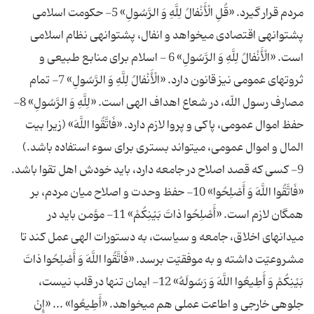
مردم قرار گیرد. «قُلِ الْأَنْفالُ لِلَّهِ وَ الرَّسُولِ» 5- حكومت اسلامى
پشتوانه‏ى اقتصادى مى‏خواهد و انفال، پشتوانه‏ى نظام اسلامى
است. «الْأَنْفالُ لِلَّهِ وَ الرَّسُولِ» 6 - اسلام براى منابع طبیعى و
ثروت‏هاى عمومى نیز قانون دارد. «الْأَنْفالُ لِلَّهِ وَ الرَّسُولِ» 7- تمام
مصارف رسول اللّه، در شعاع اهداف الهى است. «لِلَّهِ وَ الرَّسُولِ» 8-
حفظ اموال عمومى، پاكى و پروا لازم دارد. «فَاتَّقُوا اللَّهَ» (زیرا بیت
المال و اموال عمومى، مى‏تواند بسترى براى سوء استفاده باشد.)
9- كسى كه قصد اصلاح در جامعه دارد، باید خودش اهل تقوا باشد.
«فَاتَّقُوا اللَّهَ وَ أَصْلِحُوا» 10- حفظ وحدت و اصلاح میان مردم، بر
همگان لازم است. «أَصْلِحُوا ذاتَ بَیْنِكُمْ» 11- مؤمن باید در
میدان‏هاى اخلاق، جامعه و سیاست، به دستورات الهى عمل كند تا
مشروعیّت داشته و به موفقیّت برسد. «فَاتَّقُوا اللَّهَ وَ أَصْلِحُوا ذاتَ
بَیْنِكُمْ وَ أَطِیعُوا اللَّهَ وَ رَسُولَهُ» 12- ایمان تنها در قلب نیست،
جلوه‏ى خارجى و اطاعت عملى هم مى‏خواهد. «أَطِیعُوا» ... «إِنْ