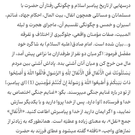
درسهایى از تاریخ پیامبر اسلام و چگونگى رفتار آن حضرت با
مسلمانان و مسائلى همچون انفال، بیت المال، احكام جهاد، غنائم،
اسیران و خمس و چگونگى تقسیم آن، ماجراى هجرت و لیله
المبیت، صفات مؤمنان واقعى، جلوگیرى از اختلاف و تفرقه
و...بیان شده است. امام صادق(علیه السلام) به شاگرد خود
مفضّل فرمود: اگر میان دو نفر از طرفداران ما نزاعى پیش آمد، از
مال من خرج كن و میان آنان آشتى بده. پاداش آشتی بین مردم
یَسْئَلُونَكَ عَنِ الْأَنْفالِ قُلِ الْأَنْفالُ لِلَّهِ وَ الرَّسُولِ فَاتَّقُوا اللَّهَ وَ أَصْلِحُوا
ذاتَ بَیْنِكُمْ وَ أَطیعُوا اللَّهَ وَ رَسُولَهُ إِنْ كُنْتُمْ مُؤْمِنینَ (1) [اى پیامبر،]
از تو در باره غنایم جنگى مى‏پرسند. بگو: «غنایم جنگى اختصاص به
خدا و فرستاده [او] دارد. پس از خدا پروا دارید و با یكدیگر سازش
نمایید، و اگر ایمان دارید از خدا و پیامبرش اطاعت كنید. «الْأَنْفالِ»
جمع «نفل»، به معناى زیاده و عطیّه است. همانطور كه به زیادتر از
نمازهاى واجب، «نافله» گفته مى‏شود و عطاى فرزند به حضرت