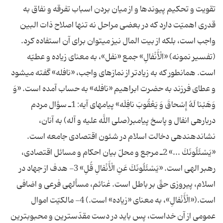
تقویت و تحكیم پیوندها و از میان بردن اسباب تفرقه و نفاق به
قدرى اهمیّت دارد كه در بعضى مراحل نه تنها اصلاح ذات البین
واجب است، بلكه از بیت المال نیز مى‏توان براى آن استفاده كرد.
(تفسیر نمونه) «الْأَنْفالِ» جمع «نفل»، به معناى زیاده و عطیّه
است. همانطور كه به زیادتر از نمازهاى واجب، «نافله» گفته مى‏شود
و عطاى فرزند به حضرت ابراهیم «نافله» به حساب آمده است. «وَ
وَهَبْنا لَهُ إِسْحاقَ وَ یَعْقُوبَ نافِلَه» پیام‏های آیه: 1ـ سؤال مردم
درباره‏ى انفال و پاسخ پیامبر(صلى اللَّه علیه و آله) به آنان،
نشان‏دهنده‏ى دخالت اسلام در شئون اقتصادى جامعه است.
«یَسْئَلُونَكَ ...» 2ـ مرجع و محلّ بیان احكام و مسائل اقتصادى،
رهبر الهى است. «یَسْئَلُونَكَ عَنِ الْأَنْفالِ قُلِ» 3- هدف از جهاد در
اسلام، پیروزى حقّ بر باطل است. غنائم، مسأله‏ى فرعى و اضافى
است.(«الْأَنْفالِ»، به معناى «زیاده» است.) 4- مالكیّت اموال
عمومى از آن خداست، پس باید در دست مقدّس‏ترین و محبوب‏ترین