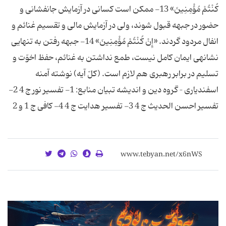
كُنْتُمْ مُؤْمِنِینَ» 13- ممكن است كسانى در آزمایش جانفشانى و
حضور در جبهه قبول شوند، ولى در آزمایش مالى و تقسیم غنائم و
انفال مردود گردند. «إِنْ كُنْتُمْ مُؤْمِنِینَ» 14- جبهه رفتن به تنهایى
نشانه‏ى ایمان كامل نیست، طمع نداشتن به غنائم، حفظ اخوّت و
تسلیم در برابر رهبرى هم لازم است. (كلّ آیه) نوشته آمنه
اسفندیاری – گروه دین و اندیشه تبیان منابع: 1- تفسیر نور ج 4 2-
تفسیر احسن الحدیث ج 4 3- تفسیر هدایت ج 4 4- كافی ج 1 و 2