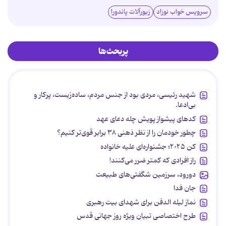
سرویس خواب نوزاد
زیورآلات پاندورا
پربحث‌ها
شهید رئیسی، مردی بود از جنس مردم، ساده‌زیست، پرکار و
بی‌ادعا.
کدهای پیشواز پویش چله دعای عهد
چطور خودمان را از نظر ذهنی ۳۸ برابر قوی‌تر کنیم؟
کن ۲۰۲۵؛ جشنواره‌ای علیه خانواده
راز افرادی که کمتر ضرر می‌کنند!
دورود، سرزمین شگفتی‌های طبیعت
جان فدا
نماز لیله الدفن برای شهدای بیت رهبری
طرح اختصاصی تبیان ویژه روز جهانی قدس