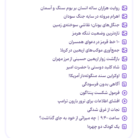
روایت هزاران ساله انسان بر بوم سنگ و آسمان
اهرام مِروئه در سایه جنگ سودان
جنگل‌های یونان؛ نقاشیِ سوخته‌ی زمین
تازه‌ترین وضعیت تنگه هرمز
۱۰ خط قرمز در دعوای همسران
جمع‌آوری موکب‌های اربعین در کربلا
بازگشت زوار اربعین حسینی از مرز مهران
شاه کلید دوستی با حضرت امیر
اوکراین سند منگوله‌دار آمریکا!
آگاهی بدون فرسودگی
فرمول شکست پنتاگون
افشای اطلاعات برای ترور بارون ترامپ
نجات از غرق شدگی
ساعت ۹:۴۰ | چه میراثی از خود به جای گذاشت؟
یک کودک دو چهره!