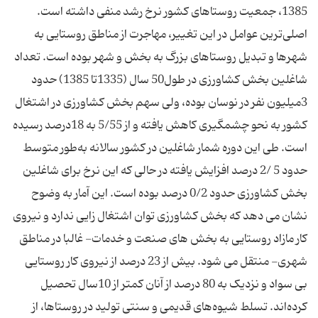
1385، جمعیت روستاهای کشور نرخ رشد منفی داشته است.
اصلی‌ترین عوامل در این تغییر، مهاجرت از مناطق روستایی به
شهرها و تبدیل روستاهای بزرگ به بخش و شهر بوده است. تعداد
شاغلین بخش کشاورزی در طول50 سال (1335تا 1385) حدود
3میلیون نفر در نوسان بوده، ولی سهم بخش کشاورزی در اشتغال
کشور به نحو چشمگیری کاهش یافته و از 5/55 به 18درصد رسیده
است. طی این دوره شمار شاغلین در کشور سالانه به‌طور متوسط
حدود 5 /2 درصد افزایش یافته در حالی که این نرخ برای شاغلین
بخش کشاورزی حدود 0/2 درصد بوده است. این آمار به وضوح
نشان می ‌دهد که بخش کشاورزی توان اشتغال ‌زایی ندارد و نیروی
کار مازاد روستایی به بخش‌ های صنعت و خدمات- غالبا در مناطق
شهری- منتقل می ‌شود. بیش از 23 درصد از نیروی کار روستایی
بی ‌سواد و نزدیک به 80 درصد از آنان کمتر از 10سال تحصیل
کرده‌اند. تسلط شیوه‌های قدیمی و سنتی تولید در روستاها، از