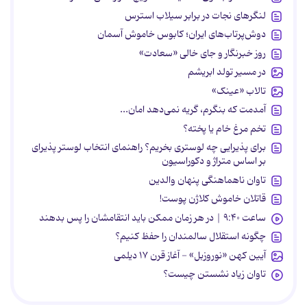
لنگرهای نجات در برابر سیلاب استرس
دوش‌پرتاب‌های ایران؛ کابوس خاموش آسمان
روز خبرنگار و جای خالی «سعادت»
در مسیر تولد ابریشم
تالاب «عینک»
آمدمت که بنگرم، گریه نمی‌دهد امان...
تخم مرغ خام یا پخته؟
برای پذیرایی چه لوستری بخریم؟ راهنمای انتخاب لوستر پذیرای
بر اساس متراژ و دکوراسیون
تاوان ناهماهنگی پنهان والدین
قاتلان خاموش کلاژن پوست!
ساعت ۹:۴۰ | در هر زمان ممکن باید انتقامشان را پس بدهند
چگونه استقلال سالمندان را حفظ کنیم؟
آیین کهن «نوروزبل» - آغاز قرن ۱۷ دیلمی
تاوان زیاد نشستن چیست؟