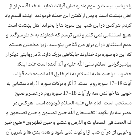
را در شب بیست و سوم ماه رمضان قرائت نماید به خدا قسم او از
اهل بهشت است و پس از گفتن این جمله فرمودند: اینكه قسم یاد
كردم هر كس در این شب این سوره ها را بخواند اهل بهشت است
هیچ استثنایی نمی كنم و نمی ترسم كه خداوند به خاطر سوگند و
عدم استثنای در آن برای من گناهی بنویسد. زیرا مطمئن هستم
كه این دو سوره نزد خداوند جایگاهی بزرگ دارد. 2 در روایتی دیگر از
پیامبر گرامی اسلام صلی الله علیه و آله آمده است علت اینكه
حضرت ابراهیم علیه السلام به نام خلیل الله نامیده شد قرائت
آیات 18-17 سوره روم است. 3 آثار و بركات سوره 1) راه دستیابی به
خوبی ها خواندن سه بار آیات 18-17 سوره روم در عصر و صبح
مستحب است. امام علی علیه السلام فرموده است: هر كس در
عصر سه بار بگوید: «فسبحان الله حین تمسون و حین تصبحون و
له الحمد فی السماوات و الارض و عشیا و حین تظهرون» هیچ خیر
و خوبی ای در آن شب از او فوت نمی شود و همه بدی ها و شرور،آن