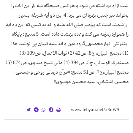
شب از او برداشته می شود و هر كس صبحگاه سه بار این آیات را
بخواند نیز چنین بهره ای می برد. 4 این دو آیه شریفه بسیار
ارزشمند است كه پیامبر صلی الله علیه و آله به كسی كه این دو آیه
را همواره زمزمه می كند وعده بهشت داده است. 5 منبع : پایگاه
اینترنتی انهار محمدی_گروه دین و اندیشه تبیان پی نوشت ها :
(1) مجمع البیان، ج8، ص42 (2) ثواب الاعمال، ص109 (3)
مستدرك الوسائل، ج5، ص394 (4)امالی شیخ صدوق، ص674 (5)
مجمع البیان،ج7، ص51 منبع: «قرآن درمانی روحی و جسمی ؛
محسن آشتیانی، سید محسن موسوی»