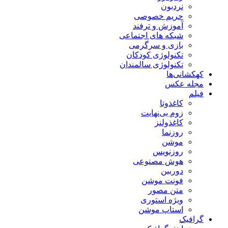
نردبون
حریم خصوصی
آموزش و ترفند
شبکه های اجتماعی
بازی و سرگرمی
تکنولوژی کودکان
تکنولوژی سالمندان
کهکشانی‌ها
مجله عکس
فیلم
کاغذوتا
زوم بی‌نهایت
کاغذولنز
روزنما
موشن
روزنویس
هوش مصنوعی
دوربین
فونت موشن
متن مصور
ویژه استوری
استاپ موشن
گرافیک