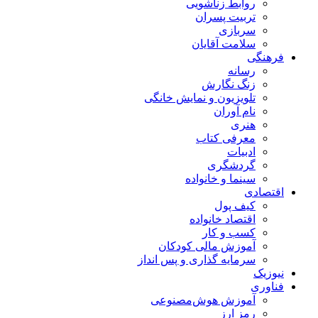
روابط زناشویی
تربیت پسران
سربازی
سلامت آقایان
فرهنگی
رسانه
زنگ نگارش
تلویزیون و نمایش خانگی
نام آوران
هنری
معرفی کتاب
ادبیات
گردشگری
سینما و خانواده
اقتصادی
کیف پول
اقتصاد خانواده
کسب و کار
آموزش مالی کودکان
سرمایه گذاری و پس انداز
نیوزیک
فناوری
آموزش هوش‌مصنوعی
رمز ارز