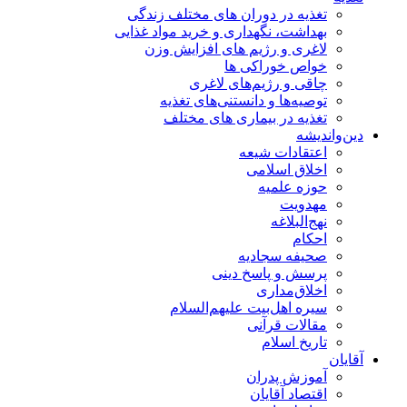
تغذیه در دوران های مختلف زندگی
بهداشت، نگهداری و خرید مواد غذایی
لاغری و رژیم های افزایش وزن
خواص خوراكی ها
چاقی و رژیم‌های لاغری
توصیه‌ها و دانستنی‌های تغذیه
تغذیه در بیماری های مختلف
دین‌واندیشه
اعتقادات شیعه
اخلاق اسلامی
حوزه علمیه
مهدویت
نهج‌البلاغه
احکام
صحیفه سجادیه
پرسش و پاسخ دینی
اخلاق‌مداری
سیره اهل‌بیت علیهم‌السلام
مقالات قرآنی
تاریخ اسلام
آقایان
آموزش پدران
اقتصاد آقایان