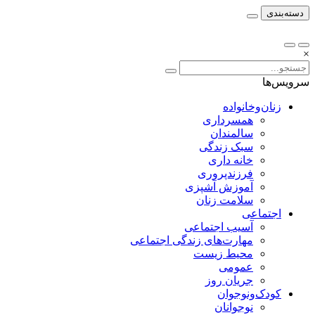
دسته‌بندی
×
سرویس‌ها
زنان‌وخانواده
همسرداری
سالمندان
سبک زندگی
خانه داری
فرزندپروری
آموزش آشپزی
سلامت زنان
اجتماعی
آسیب اجتماعی
مهارت‌های زندگی اجتماعی
محیط زیست
عمومی
جریان روز
کودک‌ونوجوان
نوجوانان