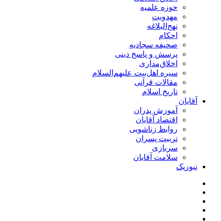
حوزه علمیه
مهدویت
نهج‌البلاغه
احکام
صحیفه سجادیه
پرسش و پاسخ دینی
اخلاق‌مداری
سیره اهل‌بیت علیهم‌السلام
مقالات قرآنی
تاریخ اسلام
آقایان
آموزش پدران
اقتصاد آقایان
روابط زناشویی
تربیت پسران
سربازی
سلامت آقایان
نیوزیک