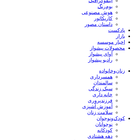
اینفوگرافیک
بوم‌رنگ
هوش مصنوعی
کاریکاتور
داستان مصور
پادکست
بازار
اخبار موسسه
محصولات پیشواز
آوای پیشواز
رادیو پیشواز
زنان‌وخانواده
همسرداری
سالمندان
سبک زندگی
خانه داری
فرزندپروری
آموزش آشپزی
سلامت زنان
کودک‌ونوجوان
نوجوانان
کودکانه
دهه هشتادی