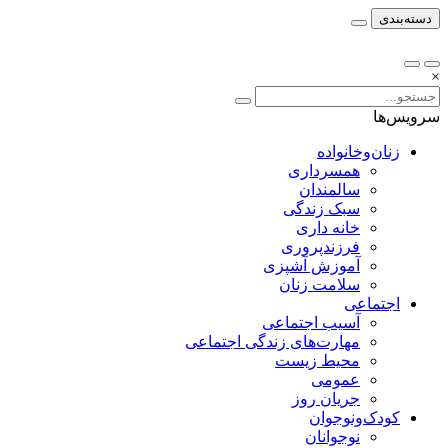
دسته‌بندی
×
سرویس‌ها
زنان‌وخانواده
همسرداری
سالمندان
سبک زندگی
خانه داری
فرزندپروری
آموزش آشپزی
سلامت زنان
اجتماعی
آسیب اجتماعی
مهارت‌های زندگی اجتماعی
محیط زیست
عمومی
جریان روز
کودک‌ونوجوان
نوجوانان