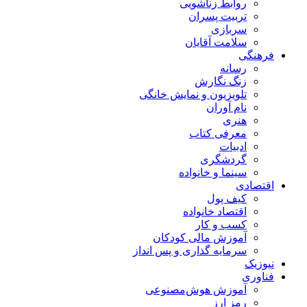
روابط زناشویی
تربیت پسران
سربازی
سلامت آقایان
فرهنگی
رسانه
زنگ نگارش
تلویزیون و نمایش خانگی
نام آوران
هنری
معرفی کتاب
ادبیات
گردشگری
سینما و خانواده
اقتصادی
کیف پول
اقتصاد خانواده
کسب و کار
آموزش مالی کودکان
سرمایه گذاری و پس انداز
نیوزیک
فناوری
آموزش هوش‌مصنوعی
رمز ارز