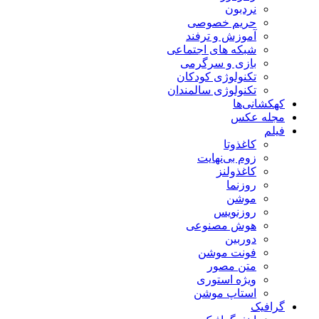
نردبون
حریم خصوصی
آموزش و ترفند
شبکه های اجتماعی
بازی و سرگرمی
تکنولوژی کودکان
تکنولوژی سالمندان
کهکشانی‌ها
مجله عکس
فیلم
کاغذوتا
زوم بی‌نهایت
کاغذولنز
روزنما
موشن
روزنویس
هوش مصنوعی
دوربین
فونت موشن
متن مصور
ویژه استوری
استاپ موشن
گرافیک