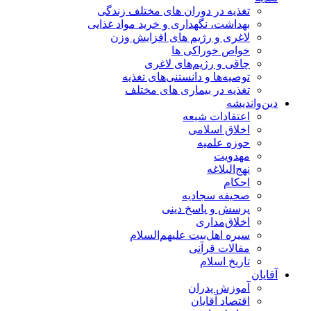
تغذیه در دوران های مختلف زندگی
بهداشت، نگهداری و خرید مواد غذایی
لاغری و رژیم های افزایش وزن
خواص خوراكی ها
چاقی و رژیم‌های لاغری
توصیه‌ها و دانستنی‌های تغذیه
تغذیه در بیماری های مختلف
دین‌واندیشه
اعتقادات شیعه
اخلاق اسلامی
حوزه علمیه
مهدویت
نهج‌البلاغه
احکام
صحیفه سجادیه
پرسش و پاسخ دینی
اخلاق‌مداری
سیره اهل‌بیت علیهم‌السلام
مقالات قرآنی
تاریخ اسلام
آقایان
آموزش پدران
اقتصاد آقایان