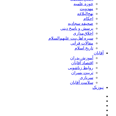
حوزه علمیه
مهدویت
نهج‌البلاغه
احکام
صحیفه سجادیه
پرسش و پاسخ دینی
اخلاق‌مداری
سیره اهل‌بیت علیهم‌السلام
مقالات قرآنی
تاریخ اسلام
آقایان
آموزش پدران
اقتصاد آقایان
روابط زناشویی
تربیت پسران
سربازی
سلامت آقایان
نیوزیک