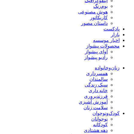
اینفوگرافیک
بوم‌رنگ
هوش مصنوعی
کاریکاتور
داستان مصور
پادکست
بازار
اخبار موسسه
محصولات پیشواز
آوای پیشواز
رادیو پیشواز
زنان‌وخانواده
همسرداری
سالمندان
سبک زندگی
خانه داری
فرزندپروری
آموزش آشپزی
سلامت زنان
کودک‌ونوجوان
نوجوانان
کودکانه
دهه هشتادی