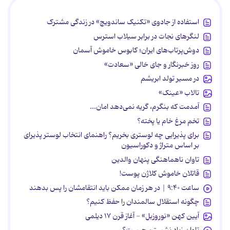
استفاده از جادوی «تکنیک ساندویچ» در زندگی مشترک
لنگرهای نجات در برابر سیلاب استرس
دوش‌پرتاب‌های ایران؛ کابوس خاموش آسمان
روز خبرنگار و جای خالی «سعادت»
در مسیر تولد ابریشم
تالاب «عینک»
آمدمت که بنگرم، گریه نمی‌دهد امان...
تخم مرغ خام یا پخته؟
برای پذیرایی چه لوستری بخریم؟ راهنمای انتخاب لوستر پذیرای
بر اساس متراژ و دکوراسیون
تاوان ناهماهنگی پنهان والدین
قاتلان خاموش کلاژن پوست!
ساعت ۹:۴۰ | در هر زمان ممکن باید انتقامشان را پس بدهند
چگونه استقلال سالمندان را حفظ کنیم؟
آیین کهن «نوروزبل» - آغاز قرن ۱۷ دیلمی