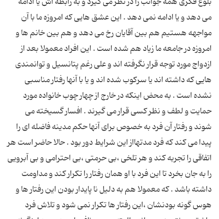
بلوغ فکری همه جوانب را در نظر می گیرد و به رابطه اش یا ادامه
می دهد و یا ادامه نمی دهد . این عشق هایی که امروزه ما با آن
مواجهه هستیم هم بین آقایان رخ می دهد و هم بین خانم ها و
امروزه در جامعه ما زیاد هم شده است . این افراد معمولا بعد از
ازدواج مورد توجه قرار نگرفته اند و علی رغم پتانسیل و توانمندی
هایی که داشته اند یا سرکوب شده اند و یا با آنها رفتار مناسبی
نشده است . به محض اینکه در خارج از چهار چوب خانواده مورد
حمایت و لطف و نظر کسی قرار می گیرند . افسار گسیخته می
شوند و رفتار آن فرد به خصوص برای آنها حکم مدینه فاضله ای را
پیدا می کند که فرد مدتهااز این شرایط دور بود . حالا حاضر است هر
اتفاقی را تجربه کند و هر تلخی ،بی حرمتی ،بی احترامی و بی آبرویی
را به جان بخرد تا این فرد با او همان رفتار را تکرار کند و مداومت
داشته باشد . که معمولا هم به دلیل نا پایدار بودن این رفتار ها و
هوس گونه بودنشان ،این رفتار ها تکرار نمی شود و تلاش فرد